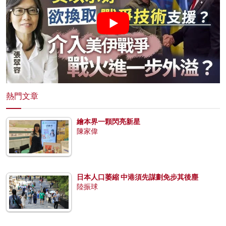
熱門文章
繪本界一顆閃亮新星
陳家偉
日本人口萎縮 中港須先謀劃免步其後塵
陸振球