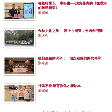
種菜得愛 記一本好書──讀吳燕青的《在香港
的離島種菜》
陳家偉
金秋文化之旅──踏上古蜀道，走過劍門關
馮珍今
從顧生岳到沈平：一個座右銘的兩代傳承
劉家美
行為不檢 培育教化才能治本
陳家偉