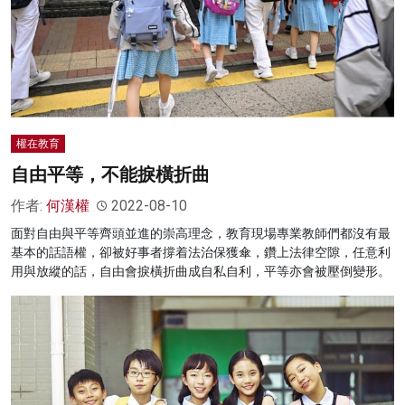
權在教育
自由平等，不能捩橫折曲
作者:
何漢權
2022-08-10
面對自由與平等齊頭並進的崇高理念，教育現場專業教師們都沒有最
基本的話語權，卻被好事者撐着法治保獲傘，鑽上法律空隙，任意利
用與放縱的話，自由會捩橫折曲成自私自利，平等亦會被壓倒變形。