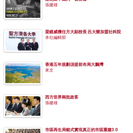
張建雄
梁鏡威獲任方大副校長 呂大樂加盟社科院
本社編輯部
香港五年規劃須提前布局大鵬灣
來文
西方世界兩批政客
張建雄
市區再生局範式實現真正的市區重建3.0