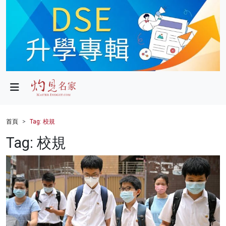
政局
教育
文化
財經
首頁
Tag: 校規
生活
Tag: 校規
健康
商業
科技
影片