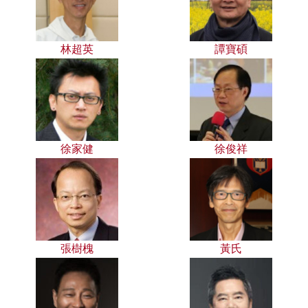
林超英
譚寶碩
徐家健
徐俊祥
張樹槐
黃氏