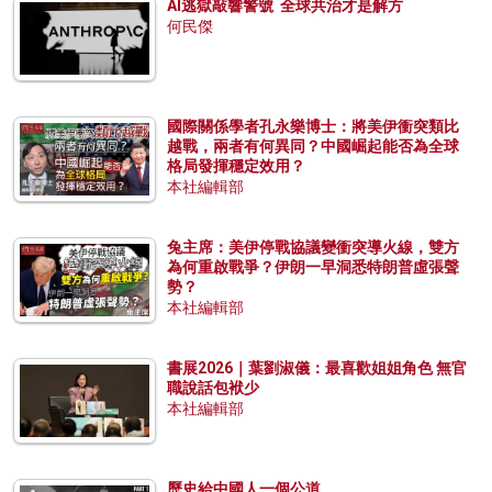
AI逃獄敲響警號 全球共治才是解方
何民傑
國際關係學者孔永樂博士：將美伊衝突類比
越戰，兩者有何異同？中國崛起能否為全球
格局發揮穩定效用？
本社編輯部
兔主席：美伊停戰協議變衝突導火線，雙方
為何重啟戰爭？伊朗一早洞悉特朗普虛張聲
勢？
本社編輯部
書展2026｜葉劉淑儀：最喜歡姐姐角色 無官
職說話包袱少
本社編輯部
歷史給中國人一個公道