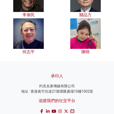
李偉民
關品方
何志平
陳晴
承印人
灼見名家傳媒有限公司
地址 : 香港黃竹坑道21號環匯廣場10樓1002室
追蹤我們的社交平台