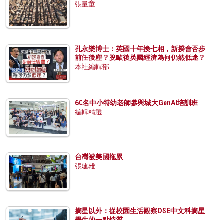
張量童
孔永樂博士：英國十年換七相，新揆會否步
前任後塵？脫歐後英國經濟為何仍然低迷？
本社編輯部
60名中小特幼老師參與城大GenAI培訓班
編輯精選
台灣被美國拖累
張建雄
摘星以外：從校園生活觀察DSE中文科摘星
學生的一點特質