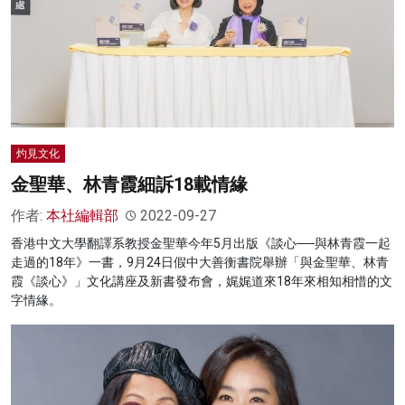
灼見文化
金聖華、林青霞細訴18載情緣
作者:
本社編輯部
2022-09-27
香港中文大學翻譯系教授金聖華今年5月出版《談心──與林青霞一起
走過的18年》一書，9月24日假中大善衡書院舉辦「與金聖華、林青
霞《談心》」文化講座及新書發布會，娓娓道來18年來相知相惜的文
字情緣。