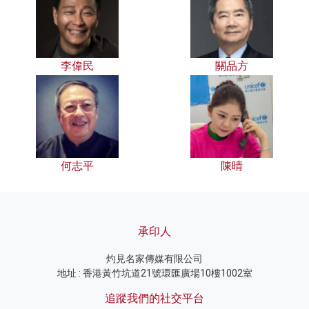
李偉民
關品方
何志平
陳晴
承印人
灼見名家傳媒有限公司
地址 : 香港黃竹坑道21號環匯廣場10樓1002室
追蹤我們的社交平台