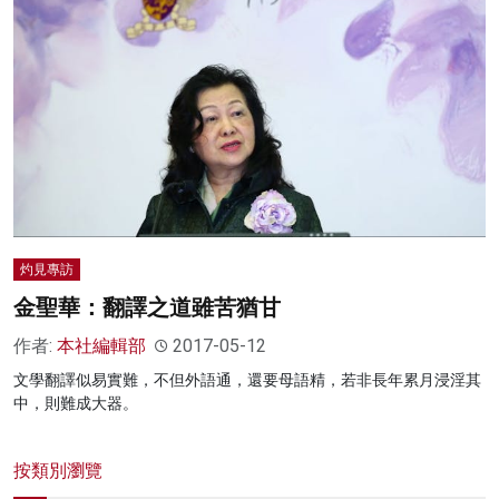
灼見專訪
金聖華：翻譯之道雖苦猶甘
作者:
本社編輯部
2017-05-12
文學翻譯似易實難，不但外語通，還要母語精，若非長年累月浸淫其
中，則難成大器。
按類別瀏覽