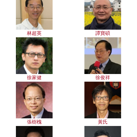
林超英
譚寶碩
徐家健
徐俊祥
張樹槐
黃氏