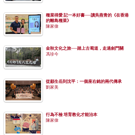
種菜得愛 記一本好書──讀吳燕青的《在香港
的離島種菜》
陳家偉
金秋文化之旅──踏上古蜀道，走過劍門關
馮珍今
從顧生岳到沈平：一個座右銘的兩代傳承
劉家美
行為不檢 培育教化才能治本
陳家偉