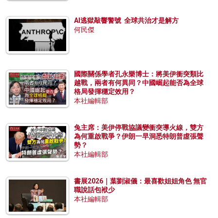
AI逃獄敲響警號 全球共治才是解方
何民傑
國際關係學者孔永樂博士：將美伊衝突類比
越戰，兩者有何異同？中國崛起能否為全球
格局發揮穩定效用？
本社編輯部
兔主席：美伊停戰協議變衝突導火線，雙方
為何重啟戰爭？伊朗一早洞悉特朗普虛張聲
勢？
本社編輯部
書展2026｜葉劉淑儀：最喜歡姐姐角色 無官
職說話包袱少
本社編輯部