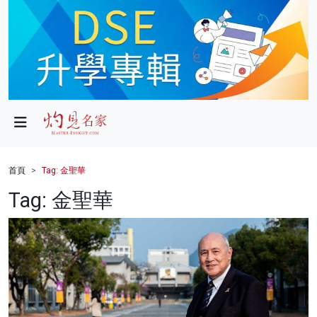
政局
教育
文化
財經
首頁
Tag: 金聖華
生活
Tag: 金聖華
健康
商業
科技
影片