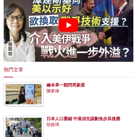
熱門文章
繪本界一顆閃亮新星
陳家偉
日本人口萎縮 中港須先謀劃免步其後塵
陸振球