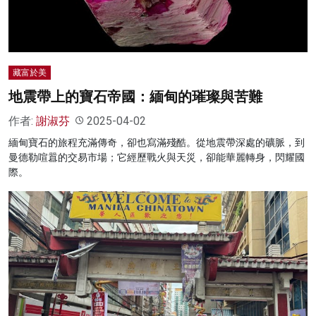
藏富於美
地震帶上的寶石帝國：緬甸的璀璨與苦難
作者:
謝淑芬
2025-04-02
緬甸寶石的旅程充滿傳奇，卻也寫滿殘酷。從地震帶深處的礦脈，到
曼德勒喧囂的交易市場；它經歷戰火與天災，卻能華麗轉身，閃耀國
際。