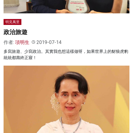
明見萬里
政治旅遊
作者:
項明生
2019-07-14
多寫旅遊、少寫政治。其實我也想這樣做呀，如果世界上的豺狼虎豹
統統都壽終正寢！