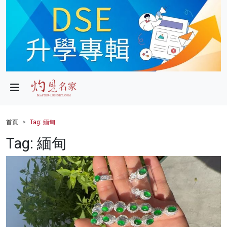
政局
教育
文化
財經
首頁
Tag: 緬甸
生活
Tag: 緬甸
健康
商業
科技
影片