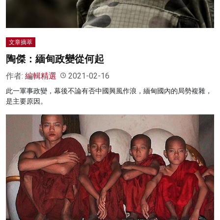
文章摘萃
陶傑：緬甸政變從何起
作者:
編輯精選
2021-02-16
此一軍事政變，幕後不論有否中國興風作浪，緬甸國內的局勢複雜，
是主要原因。