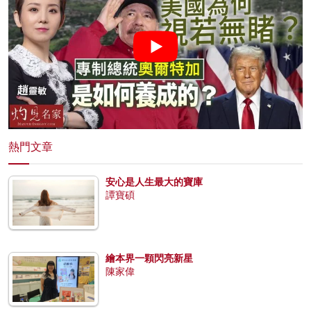
熱門文章
安心是人生最大的寶庫
譚寶碩
繪本界一顆閃亮新星
陳家偉