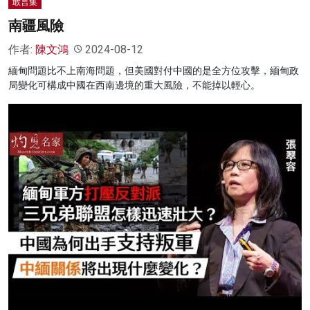
敢言集
南疆風險
作者:
陳文鴻
2024-08-12
緬甸問題比不上南海問題，但美國對付中國的是全方位攻擊，緬甸政
局變化可構成中國在西南邊境的重大風險，不能掉以輕心。