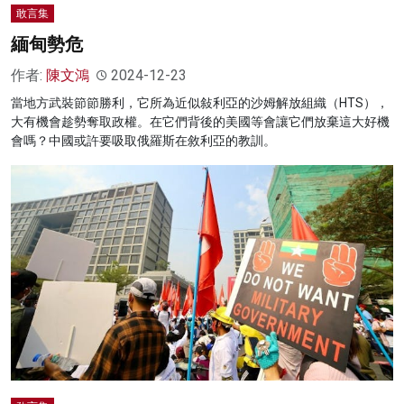
敢言集
緬甸勢危
作者:
陳文鴻
2024-12-23
當地方武裝節節勝利，它所為近似敍利亞的沙姆解放組織（HTS），
大有機會趁勢奪取政權。在它們背後的美國等會讓它們放棄這大好機
會嗎？中國或許要吸取俄羅斯在敘利亞的教訓。