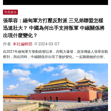
灼見政治
張翠容：緬甸軍方打壓反對派 三兄弟聯盟怎樣
迅速壯大？ 中國為何出手支持叛軍 中緬關係將
出現什麼變化？
作者:
本社編輯部
2024-03-07
自2021年緬甸軍方發動政變以來，內戰大爆發，資深傳媒人張翠容觀
察到，與此同時，中緬關係亦出現了微妙變化。一起聽聽她的分析。