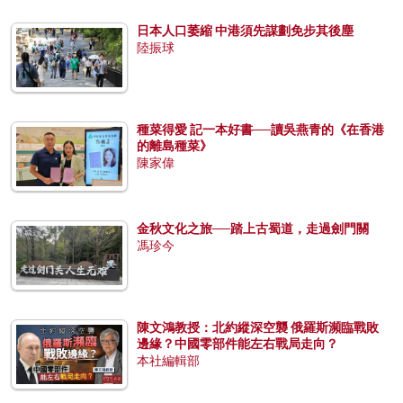
日本人口萎縮 中港須先謀劃免步其後塵
陸振球
種菜得愛 記一本好書──讀吳燕青的《在香港
的離島種菜》
陳家偉
金秋文化之旅──踏上古蜀道，走過劍門關
馮珍今
陳文鴻教授：北約縱深空襲 俄羅斯瀕臨戰敗
邊緣？中國零部件能左右戰局走向？
本社編輯部