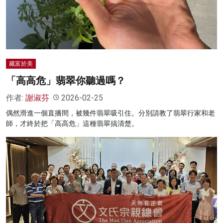
名家榜
灼見活動
關於我們
藏富於美
「高高危」翡翠你聽過嗎？
作者:
謝淑芬
2026-02-25
偶然滑進一個直播間，被幾件翡翠吸引住。分別請教了翡翠行家和老
師，才終於把「高高危」這種翡翠搞清楚。