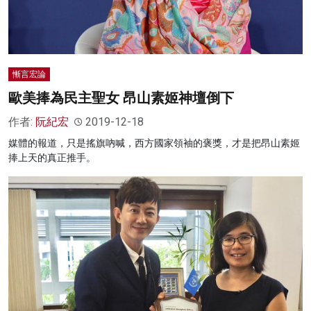
慚言宏論
歐美捧為民主聖女 昂山素姬神壇倒下
作者:
阮紀宏
2019-12-18
媒體的報道，只是搖旗吶喊，西方國家領袖的褒獎，才是把昂山素姬
捧上天的真正推手。