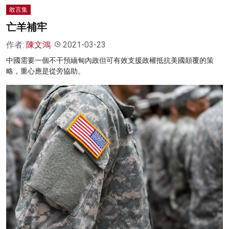
敢言集
亡羊補牢
作者:
陳文鴻
2021-03-23
中國需要一個不干預緬甸內政但可有效支援政權抵抗美國顛覆的策
略，重心應是從旁協助。