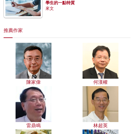
學生的一點特質
來文
推薦作家
陳家偉
何漢權
雷鼎鳴
林超英