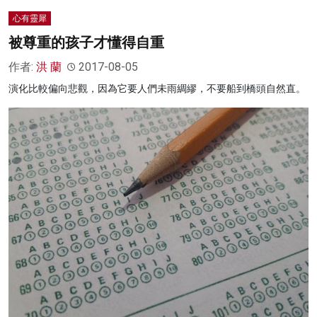
心有靈犀
被尊重的孩子才懂得自重
作者:
洪 蘭
2017-08-05
演化比較偏向悲觀，因為它要人們未雨綢繆，不要船到橋頭自然直。