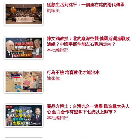
從顧生岳到沈平：一個座右銘的兩代傳承
劉家美
陳文鴻教授：北約縱深空襲 俄羅斯瀕臨戰敗
邊緣？中國零部件能左右戰局走向？
本社編輯部
行為不檢 培育教化才能治本
陳家偉
關品方博士：台灣九合一選舉 民進黨大失人
心 藍白合作有望拿下七成以上縣市？
本社編輯部