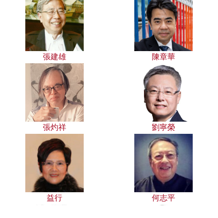
張建雄
陳章華
張灼祥
劉寧榮
益行
何志平