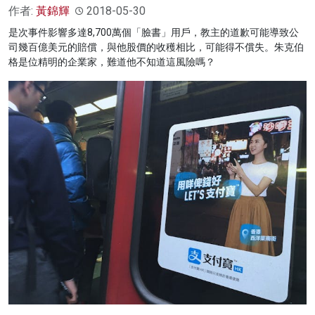
作者:
黃錦輝
2018-05-30
是次事件影響多達8,700萬個「臉書」用戶，教主的道歉可能導致公
司幾百億美元的賠償，與他股價的收穫相比，可能得不償失。朱克伯
格是位精明的企業家，難道他不知道這風險嗎？