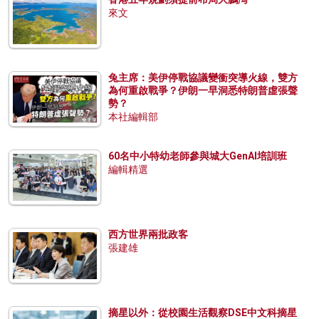
來文
兔主席：美伊停戰協議變衝突導火線，雙方
為何重啟戰爭？伊朗一早洞悉特朗普虛張聲
勢？
本社編輯部
60名中小特幼老師參與城大GenAI培訓班
編輯精選
西方世界兩批政客
張建雄
摘星以外：從校園生活觀察DSE中文科摘星