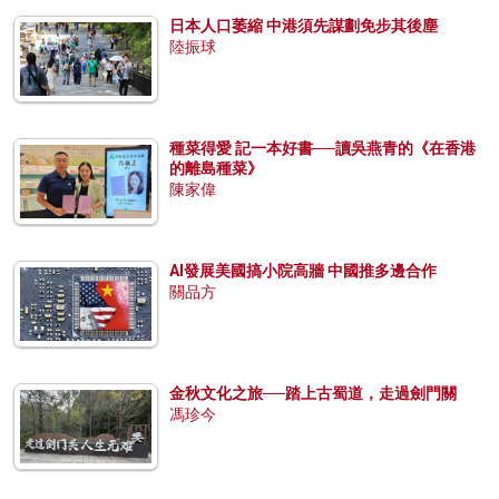
日本人口萎縮 中港須先謀劃免步其後塵
陸振球
種菜得愛 記一本好書──讀吳燕青的《在香港
的離島種菜》
陳家偉
AI發展美國搞小院高牆 中國推多邊合作
關品方
金秋文化之旅──踏上古蜀道，走過劍門關
馮珍今