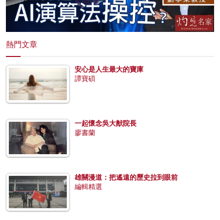
熱門文章
安心是人生最大的寶庫
譚寶碩
一起懷念吳大猷院長
廖書蘭
雄關漫道：把遙遠的歷史拉到眼前
編輯精選