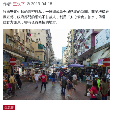
作者:
王永平
2019-04-18
許志安黃心穎的親密行為，一日間成為全城熱爆的新聞。商業機構乘
機宣傳，政府部門的網站不甘後人，利用「安心偷食」抽水，傳遞一
些官方訊息，卻有值得商榷的地方。
坐忘書