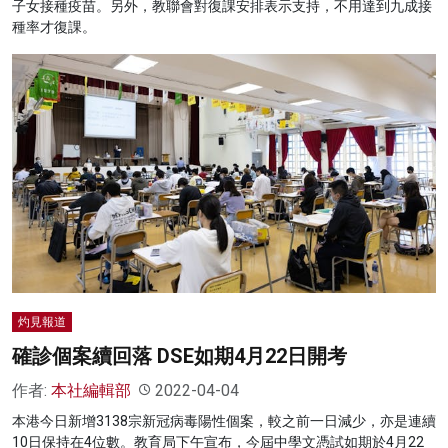
子女接種疫苗。另外，教聯會對復課安排表示支持，不用達到九成接
種率才復課。
灼見報道
確診個案續回落 DSE如期4月22日開考
作者:
本社編輯部
2022-04-04
本港今日新增3138宗新冠病毒陽性個案，較之前一日減少，亦是連續
10日保持在4位數。教育局下午宣布，今屆中學文憑試如期於4月22