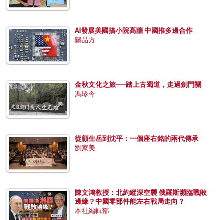
AI發展美國搞小院高牆 中國推多邊合作
關品方
金秋文化之旅──踏上古蜀道，走過劍門關
馮珍今
從顧生岳到沈平：一個座右銘的兩代傳承
劉家美
陳文鴻教授：北約縱深空襲 俄羅斯瀕臨戰敗
邊緣？中國零部件能左右戰局走向？
本社編輯部