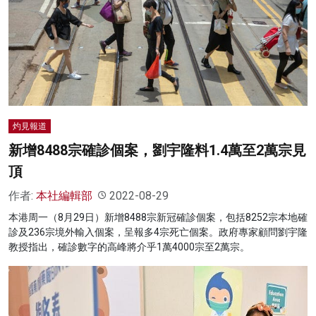
名家榜
灼見活動
關於我們
灼見報道
新增8488宗確診個案，劉宇隆料1.4萬至2萬宗見
頂
作者:
本社編輯部
2022-08-29
本港周一（8月29日）新增8488宗新冠確診個案，包括8252宗本地確
診及236宗境外輸入個案，呈報多4宗死亡個案。政府專家顧問劉宇隆
教授指出，確診數字的高峰將介乎1萬4000宗至2萬宗。