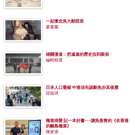
一起懷念吳大猷院長
廖書蘭
雄關漫道：把遙遠的歷史拉到眼前
編輯精選
日本人口萎縮 中港須先謀劃免步其後塵
陸振球
種菜得愛 記一本好書──讀吳燕青的《在香港
的離島種菜》
陳家偉