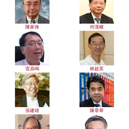
陳家偉
何漢權
雷鼎鳴
林超英
張建雄
陳章華