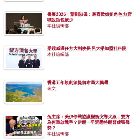
書展2026｜葉劉淑儀：最喜歡姐姐角色 無官
職說話包袱少
本社編輯部
梁鏡威獲任方大副校長 呂大樂加盟社科院
本社編輯部
香港五年規劃須提前布局大鵬灣
來文
兔主席：美伊停戰協議變衝突導火線，雙方
為何重啟戰爭？伊朗一早洞悉特朗普虛張聲
勢？
本社編輯部