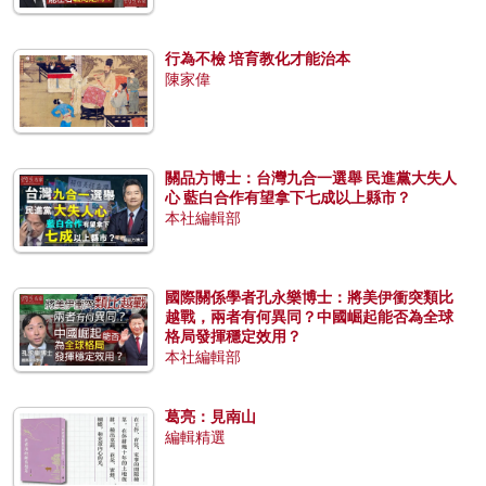
行為不檢 培育教化才能治本
陳家偉
關品方博士：台灣九合一選舉 民進黨大失人
心 藍白合作有望拿下七成以上縣市？
本社編輯部
國際關係學者孔永樂博士：將美伊衝突類比
越戰，兩者有何異同？中國崛起能否為全球
格局發揮穩定效用？
本社編輯部
葛亮：見南山
編輯精選