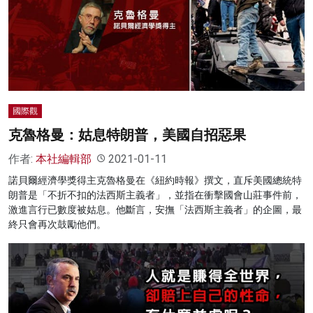
國際觀
克魯格曼：姑息特朗普，美國自招惡果
作者:
本社編輯部
2021-01-11
諾貝爾經濟學獎得主克魯格曼在《紐約時報》撰文，直斥美國總統特
朗普是「不折不扣的法西斯主義者」，並指在衝擊國會山莊事件前，
激進言行已數度被姑息。他斷言，安撫「法西斯主義者」的企圖，最
終只會再次鼓勵他們。