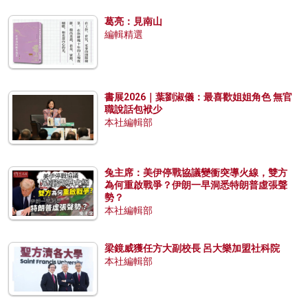
葛亮：見南山
編輯精選
書展2026｜葉劉淑儀：最喜歡姐姐角色 無官
職說話包袱少
本社編輯部
兔主席：美伊停戰協議變衝突導火線，雙方
為何重啟戰爭？伊朗一早洞悉特朗普虛張聲
勢？
本社編輯部
梁鏡威獲任方大副校長 呂大樂加盟社科院
本社編輯部