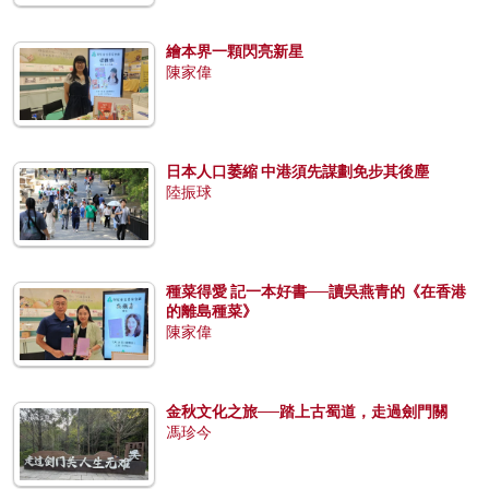
繪本界一顆閃亮新星
陳家偉
日本人口萎縮 中港須先謀劃免步其後塵
陸振球
種菜得愛 記一本好書──讀吳燕青的《在香港
的離島種菜》
陳家偉
金秋文化之旅──踏上古蜀道，走過劍門關
馮珍今