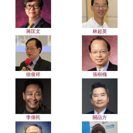
蔣匡文
林超英
徐俊祥
張樹槐
李偉民
關品方