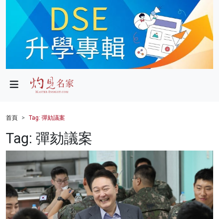
政局
教育
文化
財經
首頁
Tag: 彈劾議案
生活
Tag: 彈劾議案
健康
商業
科技
影片