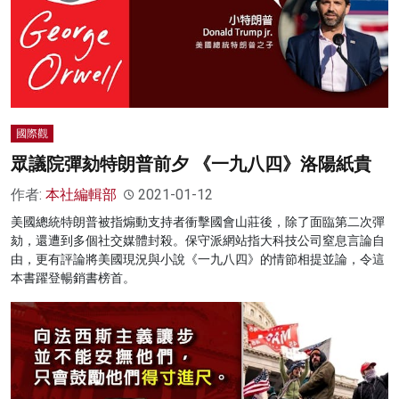
國際觀
眾議院彈劾特朗普前夕 《一九八四》洛陽紙貴
作者:
本社編輯部
2021-01-12
美國總統特朗普被指煽動支持者衝擊國會山莊後，除了面臨第二次彈
劾，還遭到多個社交媒體封殺。保守派網站指大科技公司窒息言論自
由，更有評論將美國現況與小說《一九八四》的情節相提並論，令這
本書躍登暢銷書榜首。