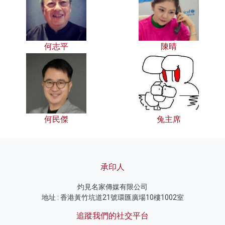
何志平
陳晴
何民傑
兔主席
承印人
灼見名家傳媒有限公司
地址 : 香港黃竹坑道21號環匯廣場10樓1002室
追蹤我們的社交平台