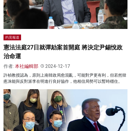
名家榜
灼見活動
關於我們
灼見報道
憲法法庭27日就彈劾案首開庭 將決定尹錫悅政
治命運
作者:
本社編輯部
2024-12-17
許楨教授認為，原則上南韓政局愈混亂，可能對尹更有利，但若然韓
悳洙能與反對派李在明進行良好協作，他相信局勢可以暫時穩住。