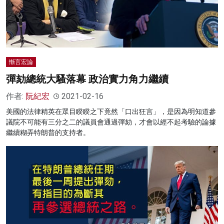
慚言宏論
彈劾總統大騷落幕 政治實力角力繼續
作者:
阮紀宏
2021-02-16
美國的法律精英在眾目睽睽之下竟然「口出狂言」，是因為明知道參
議院不可能有三分之二的議員會通過彈劾，才會以經不起考驗的論據
繼續糊弄特朗普的支持者。