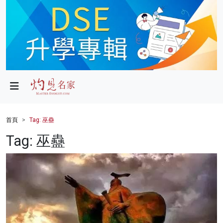
政局
教育
文化
財經
首頁
Tag: 巫蠱
生活
Tag: 巫蠱
健康
商業
科技
影片