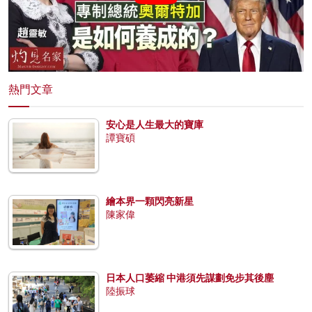
熱門文章
安心是人生最大的寶庫
譚寶碩
繪本界一顆閃亮新星
陳家偉
日本人口萎縮 中港須先謀劃免步其後塵
陸振球