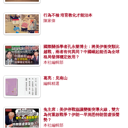
行為不檢 培育教化才能治本
陳家偉
國際關係學者孔永樂博士：將美伊衝突類比
越戰，兩者有何異同？中國崛起能否為全球
格局發揮穩定效用？
本社編輯部
葛亮：見南山
編輯精選
兔主席：美伊停戰協議變衝突導火線，雙方
為何重啟戰爭？伊朗一早洞悉特朗普虛張聲
勢？
本社編輯部