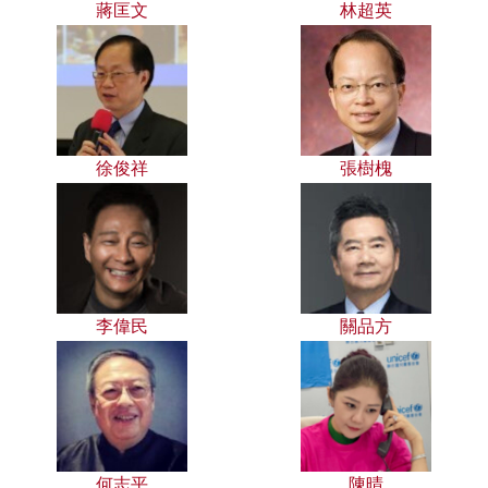
蔣匡文
林超英
徐俊祥
張樹槐
李偉民
關品方
何志平
陳晴