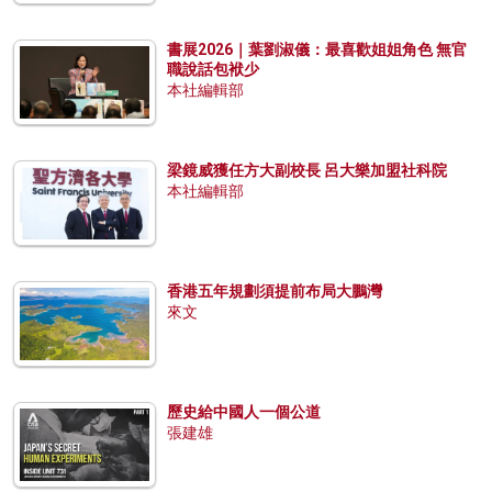
書展2026｜葉劉淑儀：最喜歡姐姐角色 無官
職說話包袱少
本社編輯部
梁鏡威獲任方大副校長 呂大樂加盟社科院
本社編輯部
香港五年規劃須提前布局大鵬灣
來文
歷史給中國人一個公道
張建雄