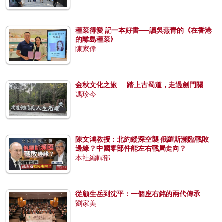
種菜得愛 記一本好書──讀吳燕青的《在香港
的離島種菜》
陳家偉
金秋文化之旅──踏上古蜀道，走過劍門關
馮珍今
陳文鴻教授：北約縱深空襲 俄羅斯瀕臨戰敗
邊緣？中國零部件能左右戰局走向？
本社編輯部
從顧生岳到沈平：一個座右銘的兩代傳承
劉家美