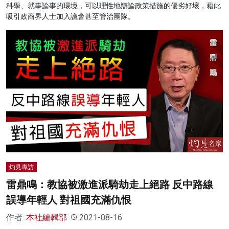
科學、就事論事的環境，可以理性地辯論政策措施的優劣好壞，藉此
吸引政商界人士加入議會甚至管治團隊。
灼見專訪
雷鼎鳴：教協被激進派騎劫走上絕路 反中路線
誤導年輕人 對祖國充滿仇恨
作者:
本社編輯部
2021-08-16