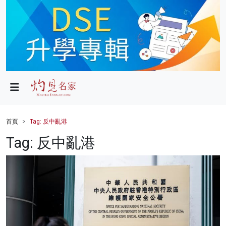
政局
教育
文化
財經
首頁
Tag: 反中亂港
生活
Tag: 反中亂港
健康
商業
科技
影片