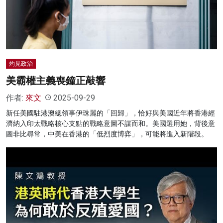
名家榜
灼見活動
關於我們
灼見政治
美霸權主義喪鐘正敲響
作者:
來文
2025-09-29
新任美國駐港澳總領事伊珠麗的「回歸」，恰好與美國近年將香港經
濟納入印太戰略核心支點的戰略意圖不謀而和。美國選用她，背後意
圖非比尋常，中美在香港的「低烈度博弈」，可能將進入新階段。