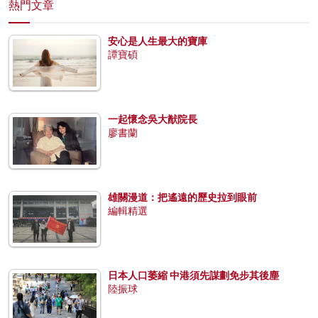
熱門文章
安心是人生最大的寶庫
譚寶碩
一起懷念吳大猷院長
廖書蘭
雄關漫道：把遙遠的歷史拉到眼前
編輯精選
日本人口萎縮 中港須先謀劃免步其後塵
陸振球