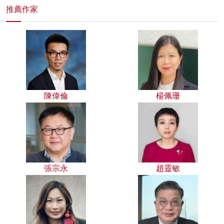
推薦作家
陳偉倫
楊佩珊
張宗永
趙靈敏