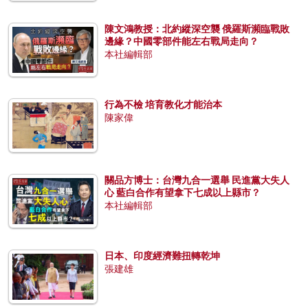
陳文鴻教授：北約縱深空襲 俄羅斯瀕臨戰敗
邊緣？中國零部件能左右戰局走向？
本社編輯部
行為不檢 培育教化才能治本
陳家偉
關品方博士：台灣九合一選舉 民進黨大失人
心 藍白合作有望拿下七成以上縣市？
本社編輯部
日本、印度經濟難扭轉乾坤
張建雄