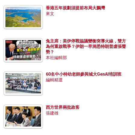
香港五年規劃須提前布局大鵬灣
來文
兔主席：美伊停戰協議變衝突導火線，雙方
為何重啟戰爭？伊朗一早洞悉特朗普虛張聲
勢？
本社編輯部
60名中小特幼老師參與城大GenAI培訓班
編輯精選
西方世界兩批政客
張建雄