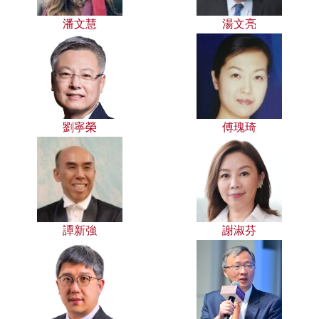
潘文慧
湯文亮
劉寧榮
傅瑰琦
譚新強
謝淑芬