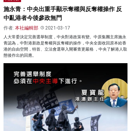
施永青：中央出重手顯示奪權與反奪權操作 反
中亂港者今後參政無門
作者:
本社編輯部
2021-03-17
人大常委決定完善選舉制度，中央對港政策有變。中原集團主席施永
青認為，中對港新政是奪權與反奪權的操作，中央全面收回原本給香
港的自由空間，特首、立法會選舉入閘審查更嚴格 ，中央了解港人取
態後作出的回應。