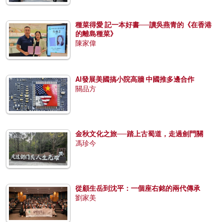
種菜得愛 記一本好書──讀吳燕青的《在香港
的離島種菜》
陳家偉
AI發展美國搞小院高牆 中國推多邊合作
關品方
金秋文化之旅──踏上古蜀道，走過劍門關
馮珍今
從顧生岳到沈平：一個座右銘的兩代傳承
劉家美