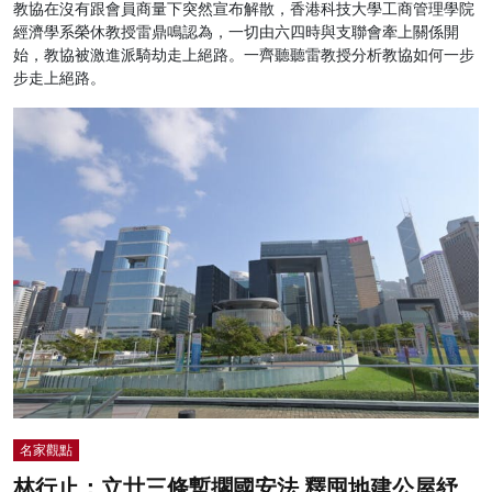
教協在沒有跟會員商量下突然宣布解散，香港科技大學工商管理學院
經濟學系榮休教授雷鼎鳴認為，一切由六四時與支聯會牽上關係開
始，教協被激進派騎劫走上絕路。一齊聽聽雷教授分析教協如何一步
步走上絕路。
名家觀點
林行止：立廿三條暫擱國安法 釋囤地建公屋紓