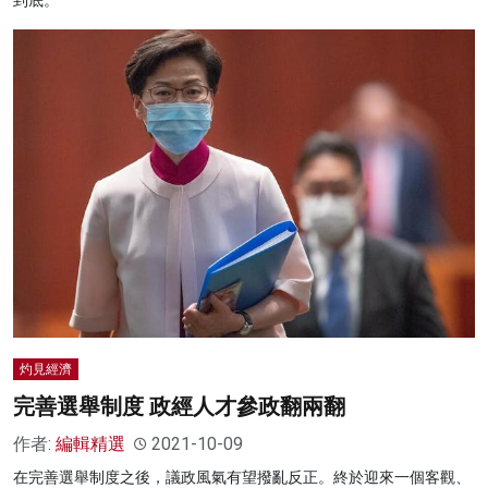
到底。
灼見經濟
完善選舉制度 政經人才參政翻兩翻
作者:
編輯精選
2021-10-09
在完善選舉制度之後，議政風氣有望撥亂反正。終於迎來一個客觀、