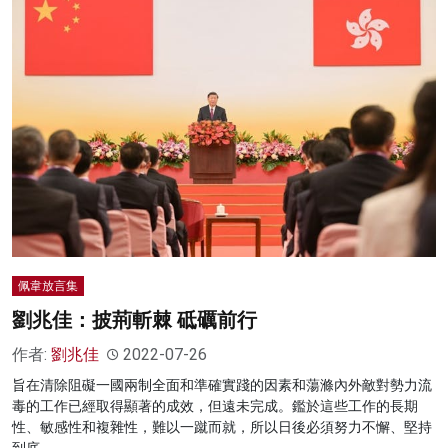
佩韋放言集
劉兆佳：披荊斬棘 砥礪前行
作者:
劉兆佳
2022-07-26
旨在清除阻礙一國兩制全面和準確實踐的因素和蕩滌內外敵對勢力流
毒的工作已經取得顯著的成效，但遠未完成。鑑於這些工作的長期
性、敏感性和複雜性，難以一蹴而就，所以日後必須努力不懈、堅持