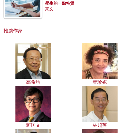
學生的一點特質
來文
推薦作家
高希均
黃珍妮
蔣匡文
林超英