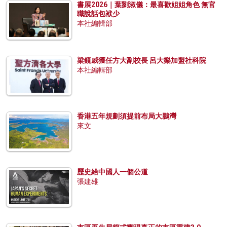
書展2026｜葉劉淑儀：最喜歡姐姐角色 無官
職說話包袱少
本社編輯部
梁鏡威獲任方大副校長 呂大樂加盟社科院
本社編輯部
香港五年規劃須提前布局大鵬灣
來文
歷史給中國人一個公道
張建雄