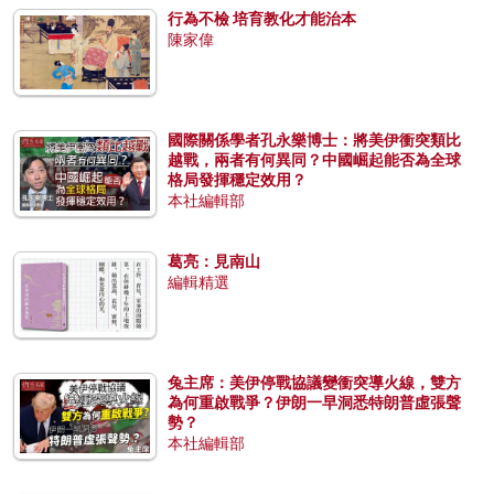
行為不檢 培育教化才能治本
陳家偉
國際關係學者孔永樂博士：將美伊衝突類比
越戰，兩者有何異同？中國崛起能否為全球
格局發揮穩定效用？
本社編輯部
葛亮：見南山
編輯精選
兔主席：美伊停戰協議變衝突導火線，雙方
為何重啟戰爭？伊朗一早洞悉特朗普虛張聲
勢？
本社編輯部