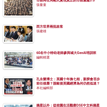
市區再生局範式實現真正的市區重建3.0
張量童
西方世界兩批政客
張建雄
60名中小特幼老師參與城大GenAI培訓班
編輯精選
孔永樂博士：英國十年換七相，新揆會否步
前任後塵？脫歐後英國經濟為何仍然低迷？
本社編輯部
摘星以外：從校園生活觀察DSE中文科摘星