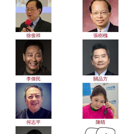
徐俊祥
張樹槐
李偉民
關品方
何志平
陳晴