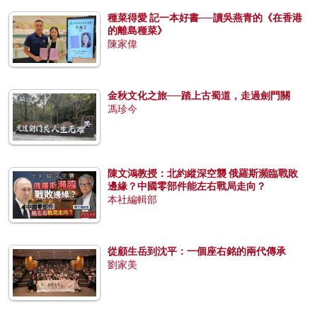
種菜得愛 記一本好書──讀吳燕青的《在香港
的離島種菜》
陳家偉
金秋文化之旅──踏上古蜀道，走過劍門關
馮珍今
陳文鴻教授：北約縱深空襲 俄羅斯瀕臨戰敗
邊緣？中國零部件能左右戰局走向？
本社編輯部
從顧生岳到沈平：一個座右銘的兩代傳承
劉家美