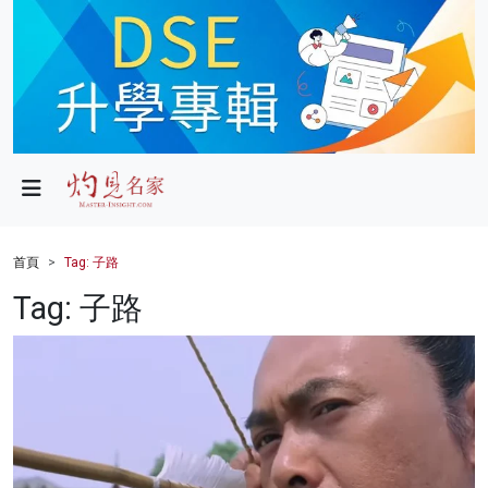
政局
教育
文化
財經
首頁
Tag: 子路
生活
Tag: 子路
健康
商業
科技
影片