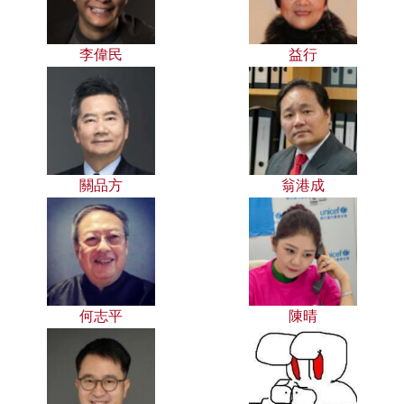
李偉民
益行
關品方
翁港成
何志平
陳晴