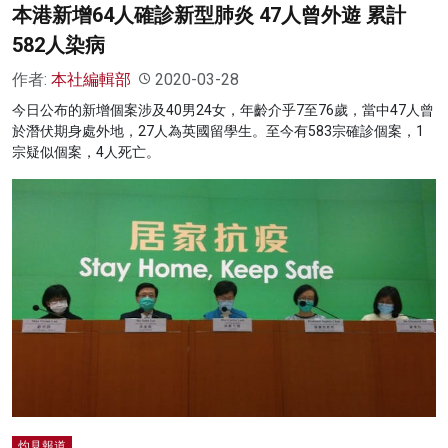
本港新增64人確診新型肺炎 47人曾外遊 累計
582人染病
作者:
本社編輯部
2020-03-28
今日公布的新增個案涉及40男24女，年齡介乎7至76歲，當中47人曾
於潛伏期身處外地，27人為英國留學生。至今有583宗確診個案，1
宗疑似個案，4人死亡。
灼見報道