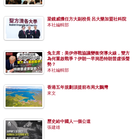
梁鏡威獲任方大副校長 呂大樂加盟社科院
本社編輯部
兔主席：美伊停戰協議變衝突導火線，雙方
為何重啟戰爭？伊朗一早洞悉特朗普虛張聲
勢？
本社編輯部
香港五年規劃須提前布局大鵬灣
來文
歷史給中國人一個公道
張建雄