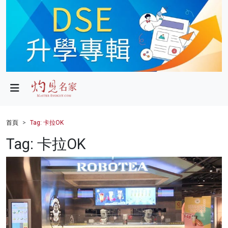
政局
教育
文化
財經
首頁
Tag: 卡拉OK
生活
Tag: 卡拉OK
健康
商業
科技
影片