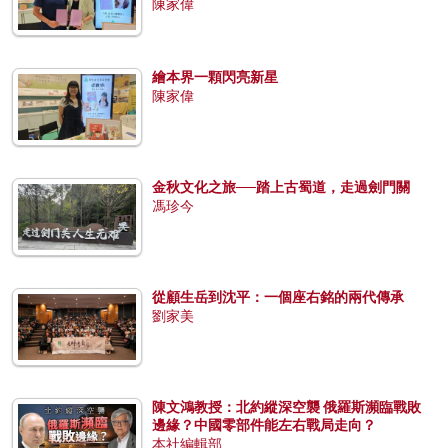
陳家偉
繪本界一顆閃亮新星
陳家偉
金秋文化之旅──踏上古蜀道，走過劍門關
馮珍今
從顧生岳到沈平：一個座右銘的兩代傳承
劉家美
陳文鴻教授：北約縱深空襲 俄羅斯瀕臨戰敗
邊緣？中國零部件能左右戰局走向？
本社編輯部