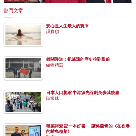
熱門文章
安心是人生最大的寶庫
譚寶碩
雄關漫道：把遙遠的歷史拉到眼前
編輯精選
日本人口萎縮 中港須先謀劃免步其後塵
陸振球
種菜得愛 記一本好書──讀吳燕青的《在香港
的離島種菜》