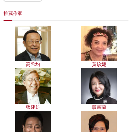
推薦作家
高希均
黃珍妮
張建雄
廖書蘭