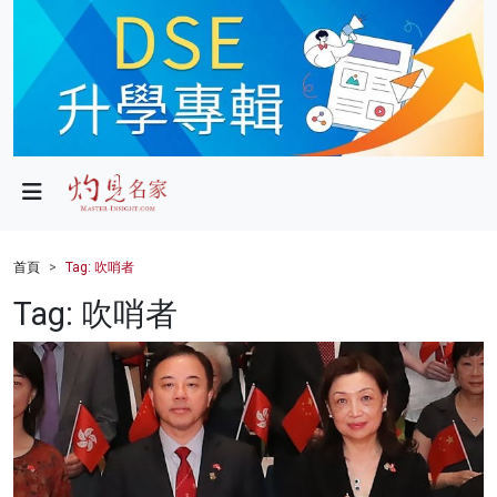
政局
教育
文化
財經
首頁
Tag: 吹哨者
生活
Tag: 吹哨者
健康
商業
科技
影片