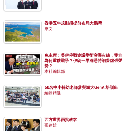
香港五年規劃須提前布局大鵬灣
來文
兔主席：美伊停戰協議變衝突導火線，雙方
為何重啟戰爭？伊朗一早洞悉特朗普虛張聲
勢？
本社編輯部
60名中小特幼老師參與城大GenAI培訓班
編輯精選
西方世界兩批政客
張建雄