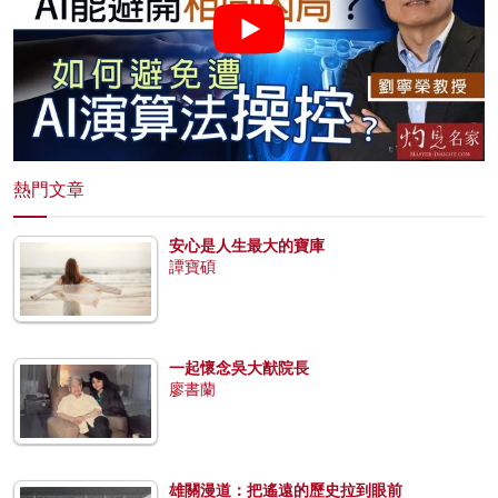
熱門文章
安心是人生最大的寶庫
譚寶碩
一起懷念吳大猷院長
廖書蘭
雄關漫道：把遙遠的歷史拉到眼前