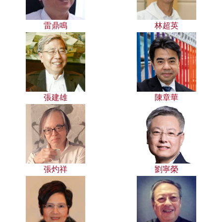
雷鼎鳴
林超英
張建雄
陳章華
張灼祥
劉寧榮