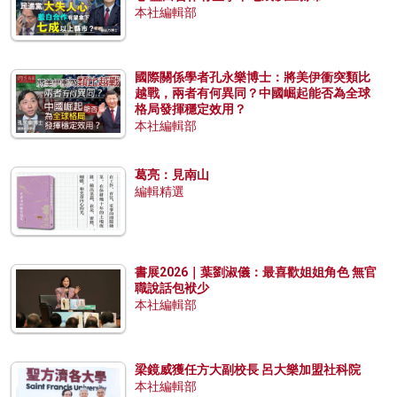
本社編輯部
國際關係學者孔永樂博士：將美伊衝突類比
越戰，兩者有何異同？中國崛起能否為全球
格局發揮穩定效用？
本社編輯部
葛亮：見南山
編輯精選
書展2026｜葉劉淑儀：最喜歡姐姐角色 無官
職說話包袱少
本社編輯部
梁鏡威獲任方大副校長 呂大樂加盟社科院
本社編輯部