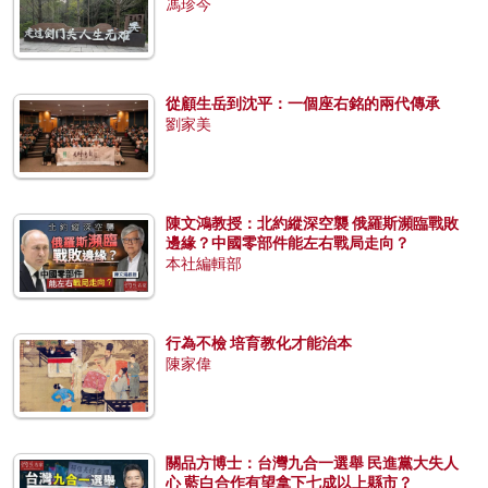
馮珍今
從顧生岳到沈平：一個座右銘的兩代傳承
劉家美
陳文鴻教授：北約縱深空襲 俄羅斯瀕臨戰敗
邊緣？中國零部件能左右戰局走向？
本社編輯部
行為不檢 培育教化才能治本
陳家偉
關品方博士：台灣九合一選舉 民進黨大失人
心 藍白合作有望拿下七成以上縣市？