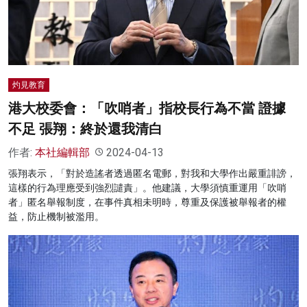
灼見教育
港大校委會：「吹哨者」指校長行為不當 證據
不足 張翔：終於還我清白
作者:
本社編輯部
2024-04-13
張翔表示，「對於造謠者透過匿名電郵，對我和大學作出嚴重誹謗，
這樣的行為理應受到強烈譴責」。他建議，大學須慎重運用「吹哨
者」匿名舉報制度，在事件真相未明時，尊重及保護被舉報者的權
益，防止機制被濫用。