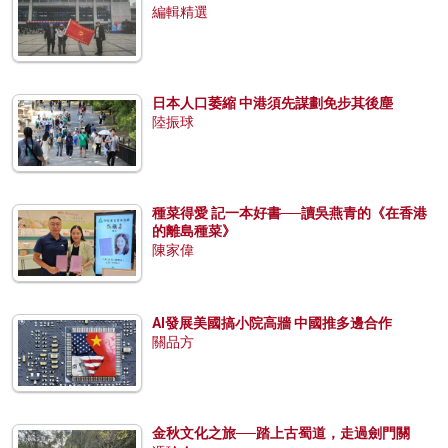
編輯精選
日本人口萎縮 中港須先謀劃免步其後塵
陸振球
種菜得愛 記一本好書──讀吳燕青的《在香港
的離島種菜》
陳家偉
AI發展美國搞小院高牆 中國推多邊合作
關品方
金秋文化之旅──踏上古蜀道，走過劍門關