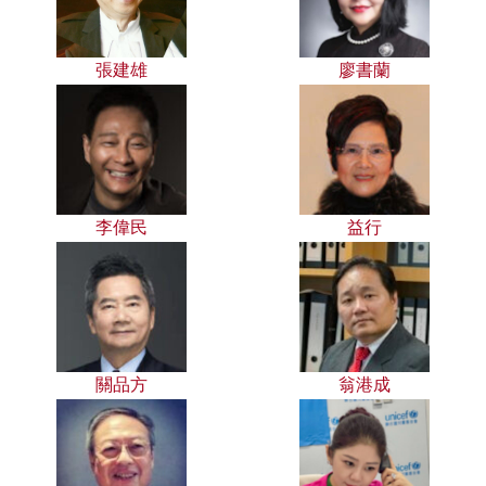
張建雄
廖書蘭
李偉民
益行
關品方
翁港成