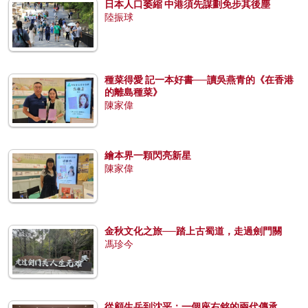
日本人口萎縮 中港須先謀劃免步其後塵
陸振球
種菜得愛 記一本好書──讀吳燕青的《在香港
的離島種菜》
陳家偉
繪本界一顆閃亮新星
陳家偉
金秋文化之旅──踏上古蜀道，走過劍門關
馮珍今
從顧生岳到沈平：一個座右銘的兩代傳承