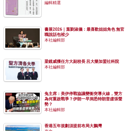
編輯精選
書展2026｜葉劉淑儀：最喜歡姐姐角色 無官
職說話包袱少
本社編輯部
梁鏡威獲任方大副校長 呂大樂加盟社科院
本社編輯部
兔主席：美伊停戰協議變衝突導火線，雙方
為何重啟戰爭？伊朗一早洞悉特朗普虛張聲
勢？
本社編輯部
香港五年規劃須提前布局大鵬灣