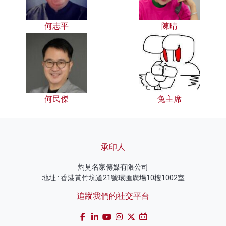
何志平
陳晴
何民傑
兔主席
承印人
灼見名家傳媒有限公司
地址 : 香港黃竹坑道21號環匯廣場10樓1002室
追蹤我們的社交平台