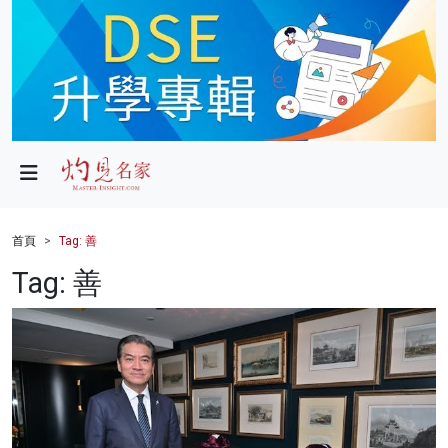
政局
教育
文化
財經
首頁
Tag: 善
生活
Tag: 善
健康
商業
科技
影片