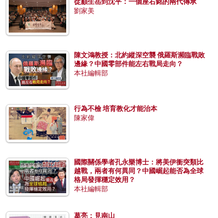
從顧生岳到沈平：一個座右銘的兩代傳承
劉家美
陳文鴻教授：北約縱深空襲 俄羅斯瀕臨戰敗
邊緣？中國零部件能左右戰局走向？
本社編輯部
行為不檢 培育教化才能治本
陳家偉
國際關係學者孔永樂博士：將美伊衝突類比
越戰，兩者有何異同？中國崛起能否為全球
格局發揮穩定效用？
本社編輯部
葛亮：見南山