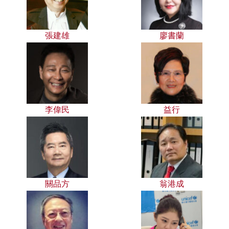
張建雄
廖書蘭
李偉民
益行
關品方
翁港成