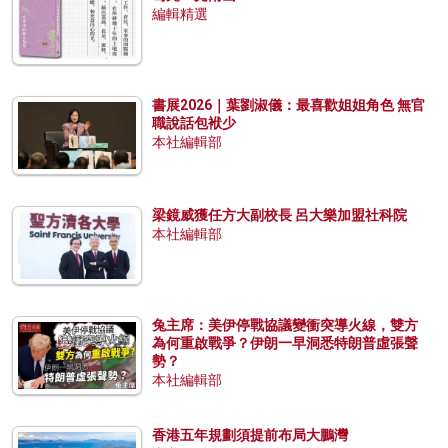
編輯精選
書展2026｜葉劉淑儀：最喜歡姐姐角色 無官
職說話包袱少
本社編輯部
梁鏡威獲任方大副校長 呂大樂加盟社科院
本社編輯部
兔主席：美伊停戰協議變衝突導火線，雙方
為何重啟戰爭？伊朗一早洞悉特朗普虛張聲
勢？
本社編輯部
香港五年規劃須提前布局大鵬灣