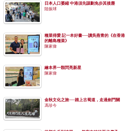
日本人口萎縮 中港須先謀劃免步其後塵
陸振球
種菜得愛 記一本好書──讀吳燕青的《在香港
的離島種菜》
陳家偉
繪本界一顆閃亮新星
陳家偉
金秋文化之旅──踏上古蜀道，走過劍門關
馮珍今