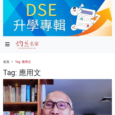
政局
教育
文化
財經
首頁
Tag: 應用文
生活
Tag: 應用文
健康
商業
科技
影片