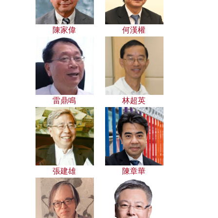
陳家偉
何漢權
雷鼎鳴
林超英
張建雄
陳章華