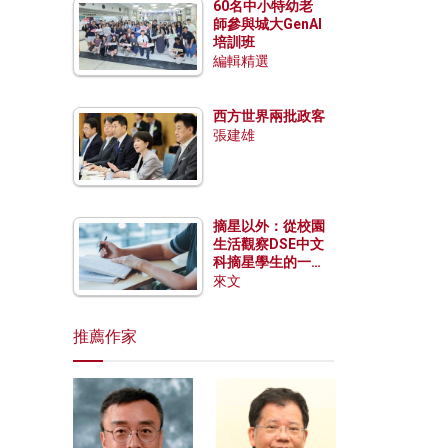
60名中小特幼老
師參與城大GenAI
培訓班
編輯精選
西方世界兩批政客
張建雄
摘星以外：從校園
生活觀察DSE中文
科摘星學生的一點
特質
來文
推薦作家