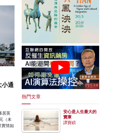
大小通
熱門文章
安心是人生最大的
移居英
寶庫
元（未
譚寶碩
果實情如