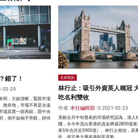
？錯了！
名家觀點
林行止：吸引外資英人稱冠 
3-03-29
吃名利雙收
未明，欠缺清晰，緊跟市場
。無奈地，市場不再是永遠
作者:
本社編輯部
2021-02-23
市場其實一錯再錯，跟中央
美銀去月中旬發表的市場研究認為，港人
明，倒不如袖手旁觀，靜待
國，令今年流出香港的資金將逾2800億港
來5年合共近5900億）。林行止相信，若
此，肯定會大傷本港財富底氣。