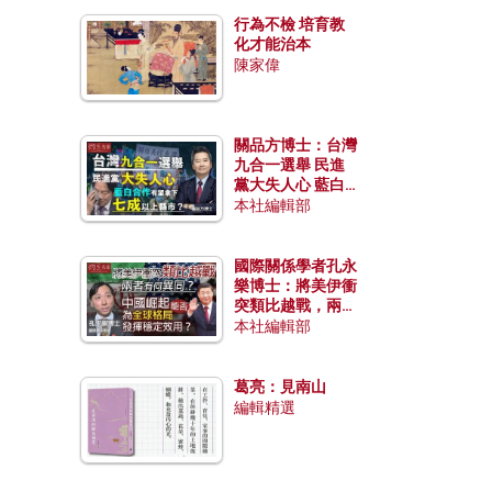
行為不檢 培育教
化才能治本
陳家偉
關品方博士：台灣
九合一選舉 民進
黨大失人心 藍白
合作有望拿下七成
本社編輯部
以上縣市？
國際關係學者孔永
樂博士：將美伊衝
突類比越戰，兩者
有何異同？中國崛
本社編輯部
起能否為全球格局
發揮穩定效用？
葛亮：見南山
編輯精選