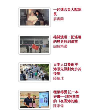
一起懷念吳大猷院
長
廖書蘭
雄關漫道：把遙遠
的歷史拉到眼前
編輯精選
日本人口萎縮 中
港須先謀劃免步其
後塵
陸振球
種菜得愛 記一本
好書──讀吳燕青
的《在香港的離島
種菜》
陳家偉