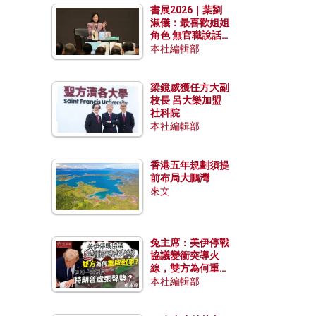
書展2026｜葉劉
淑儀：最喜歡姐姐
角色 無官職說話
包袱少
本社編輯部
梁鏡威獲任方大副
校長 呂大樂加盟
社科院
本社編輯部
香港五年規劃須提
前布局大鵬灣
來文
兔主席：美伊停戰
協議變衝突導火
線，雙方為何重啟
戰爭？伊朗一早洞
本社編輯部
悉特朗普虛張聲
勢？