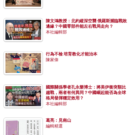
陳文鴻教授：北約縱深空襲 俄羅斯瀕臨戰敗
邊緣？中國零部件能左右戰局走向？
本社編輯部
行為不檢 培育教化才能治本
陳家偉
國際關係學者孔永樂博士：將美伊衝突類比
越戰，兩者有何異同？中國崛起能否為全球
格局發揮穩定效用？
本社編輯部
葛亮：見南山
編輯精選