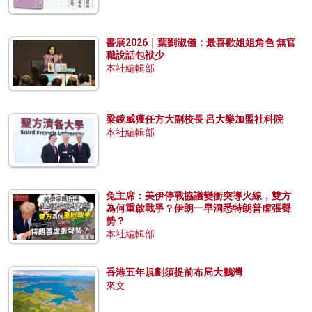
書展2026｜葉劉淑儀：最喜歡姐姐角色 無官
職說話包袱少
本社編輯部
梁鏡威獲任方大副校長 呂大樂加盟社科院
本社編輯部
兔主席：美伊停戰協議變衝突導火線，雙方
為何重啟戰爭？伊朗一早洞悉特朗普虛張聲
勢？
本社編輯部
香港五年規劃須提前布局大鵬灣
來文