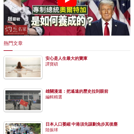
熱門文章
安心是人生最大的寶庫
譚寶碩
雄關漫道：把遙遠的歷史拉到眼前
編輯精選
日本人口萎縮 中港須先謀劃免步其後塵
陸振球