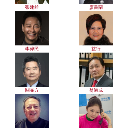
張建雄
廖書蘭
李偉民
益行
關品方
翁港成