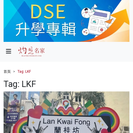
政局
教育
文化
財經
首頁
Tag: LKF
生活
Tag: LKF
健康
商業
科技
影片