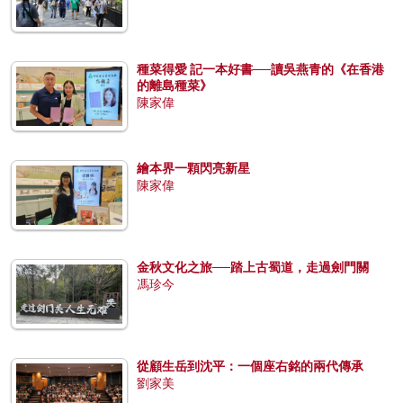
種菜得愛 記一本好書──讀吳燕青的《在香港
的離島種菜》
陳家偉
繪本界一顆閃亮新星
陳家偉
金秋文化之旅──踏上古蜀道，走過劍門關
馮珍今
從顧生岳到沈平：一個座右銘的兩代傳承
劉家美