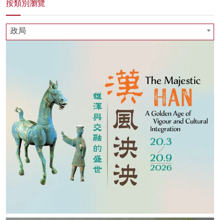
按類別瀏覽
政局