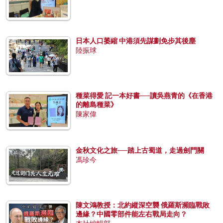
日本人口萎縮 中港須先謀劃免步其後塵
陸振球
種菜得愛 記一本好書──讀吳燕青的《在香港
的離島種菜》
陳家偉
金秋文化之旅──踏上古蜀道，走過劍門關
馮珍今
陳文鴻教授：北約縱深空襲 俄羅斯瀕臨戰敗
邊緣？中國零部件能左右戰局走向？