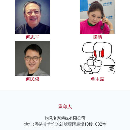
何志平
陳晴
何民傑
兔主席
承印人
灼見名家傳媒有限公司
地址 : 香港黃竹坑道21號環匯廣場10樓1002室