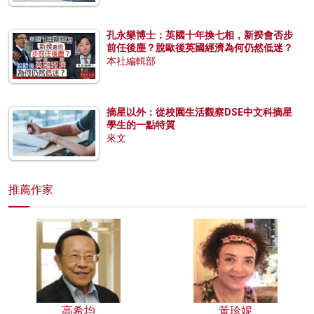
孔永樂博士：英國十年換七相，新揆會否步
前任後塵？脫歐後英國經濟為何仍然低迷？
本社編輯部
摘星以外：從校園生活觀察DSE中文科摘星
學生的一點特質
來文
推薦作家
高希均
黃珍妮