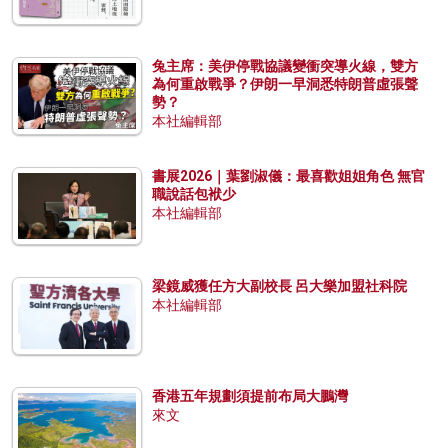
兔主席：美伊停戰協議變衝突導火線，雙方
為何重啟戰爭？伊朗一早洞悉特朗普虛張聲
勢？
本社編輯部
書展2026｜葉劉淑儀：最喜歡姐姐角色 無官
職說話包袱少
本社編輯部
梁鏡威獲任方大副校長 呂大樂加盟社科院
本社編輯部
香港五年規劃須提前布局大鵬灣
來文