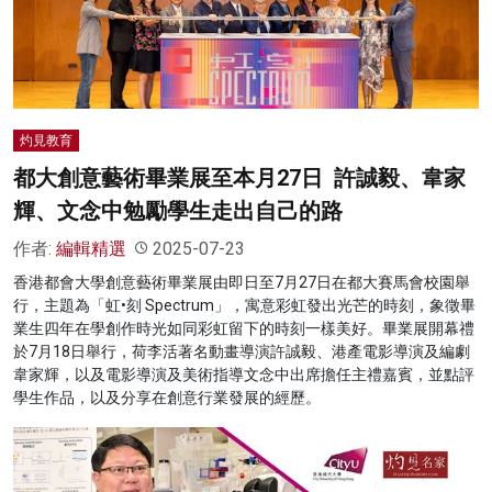
名家榜
灼見活動
關於我們
灼見教育
都大創意藝術畢業展至本月27日 許誠毅、韋家
輝、文念中勉勵學生走出自己的路
作者:
編輯精選
2025-07-23
香港都會大學創意藝術畢業展由即日至7月27日在都大賽馬會校園舉
行，主題為「虹•刻 Spectrum」，寓意彩虹發出光芒的時刻，象徵畢
業生四年在學創作時光如同彩虹留下的時刻一樣美好。畢業展開幕禮
於7月18日舉行，荷李活著名動畫導演許誠毅、港產電影導演及編劇
韋家輝，以及電影導演及美術指導文念中出席擔任主禮嘉賓，並點評
學生作品，以及分享在創意行業發展的經歷。