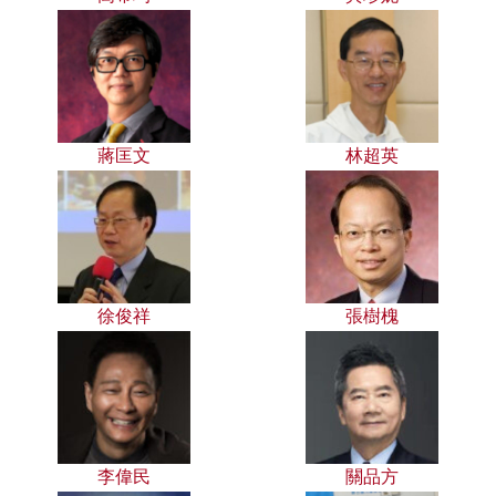
蔣匡文
林超英
徐俊祥
張樹槐
李偉民
關品方