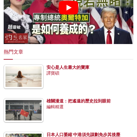
熱門文章
安心是人生最大的寶庫
譚寶碩
雄關漫道：把遙遠的歷史拉到眼前
編輯精選
日本人口萎縮 中港須先謀劃免步其後塵