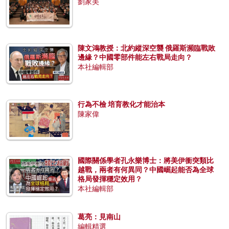
劉家美
陳文鴻教授：北約縱深空襲 俄羅斯瀕臨戰敗
邊緣？中國零部件能左右戰局走向？
本社編輯部
行為不檢 培育教化才能治本
陳家偉
國際關係學者孔永樂博士：將美伊衝突類比
越戰，兩者有何異同？中國崛起能否為全球
格局發揮穩定效用？
本社編輯部
葛亮：見南山
編輯精選