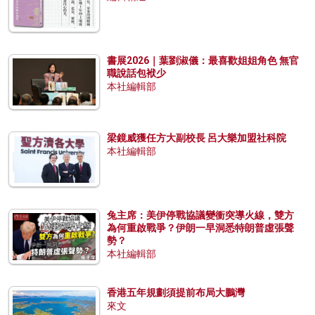
書展2026｜葉劉淑儀：最喜歡姐姐角色 無官
職說話包袱少
本社編輯部
梁鏡威獲任方大副校長 呂大樂加盟社科院
本社編輯部
兔主席：美伊停戰協議變衝突導火線，雙方
為何重啟戰爭？伊朗一早洞悉特朗普虛張聲
勢？
本社編輯部
香港五年規劃須提前布局大鵬灣
來文