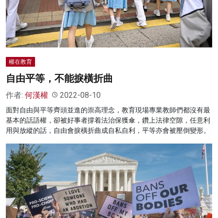
權在教育
自由平等，不能捩橫折曲
作者:
何漢權
2022-08-10
面對自由與平等齊頭並進的崇高理念，教育現場專業教師們都沒有最
基本的話語權，卻被好事者撐着法治保獲傘，鑽上法律空隙，任意利
用與放縱的話，自由會捩橫折曲成自私自利，平等亦會被壓倒變形。