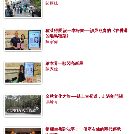
陸振球
種菜得愛 記一本好書──讀吳燕青的《在香港
的離島種菜》
陳家偉
繪本界一顆閃亮新星
陳家偉
金秋文化之旅──踏上古蜀道，走過劍門關
馮珍今
從顧生岳到沈平：一個座右銘的兩代傳承