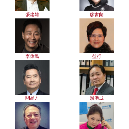
張建雄
廖書蘭
李偉民
益行
關品方
翁港成