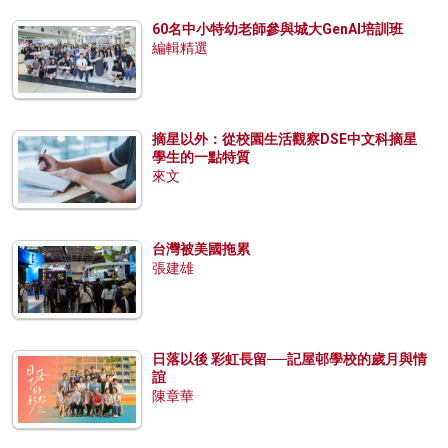
60名中小特幼老師參與城大GenAI培訓班
編輯精選
摘星以外：從校園生活觀察DSE中文科摘星
學生的一點特質
來文
台灣被美國拖累
張建雄
日落以後 彩虹長留──記屋邨學校的歲月與情
誼
陳章華