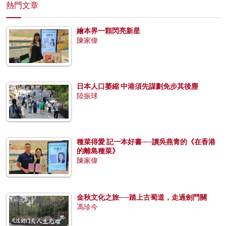
熱門文章
繪本界一顆閃亮新星
陳家偉
日本人口萎縮 中港須先謀劃免步其後塵
陸振球
種菜得愛 記一本好書──讀吳燕青的《在香港
的離島種菜》
陳家偉
金秋文化之旅──踏上古蜀道，走過劍門關
馮珍今