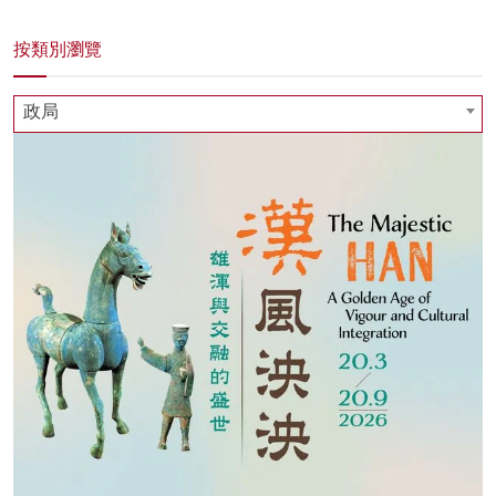
按類別瀏覽
政局