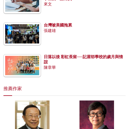
來文
台灣被美國拖累
張建雄
日落以後 彩虹長留──記屋邨學校的歲月與情
誼
陳章華
推薦作家