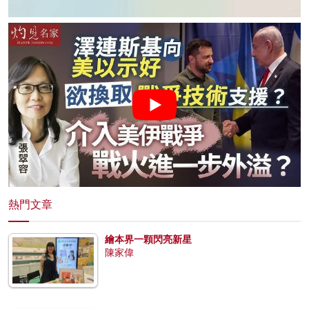
熱門文章
繪本界一顆閃亮新星
陳家偉