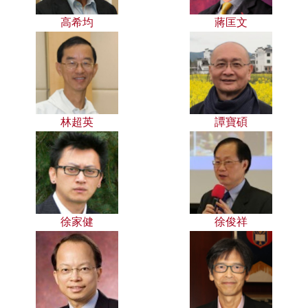
高希均
蔣匡文
林超英
譚寶碩
徐家健
徐俊祥