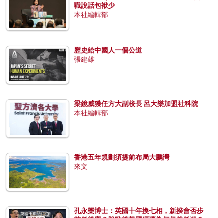
職說話包袱少
本社編輯部
歷史給中國人一個公道
張建雄
梁鏡威獲任方大副校長 呂大樂加盟社科院
本社編輯部
香港五年規劃須提前布局大鵬灣
來文
孔永樂博士：英國十年換七相，新揆會否步