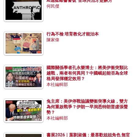
AI逃獄敲響警號 全球共治才是解方
何民傑
行為不檢 培育教化才能治本
陳家偉
國際關係學者孔永樂博士：將美伊衝突類比
越戰，兩者有何異同？中國崛起能否為全球
格局發揮穩定效用？
本社編輯部
兔主席：美伊停戰協議變衝突導火線，雙方
為何重啟戰爭？伊朗一早洞悉特朗普虛張聲
勢？
本社編輯部
書展2026｜葉劉淑儀：最喜歡姐姐角色 無官