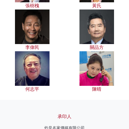
張樹槐
黃氏
李偉民
關品方
何志平
陳晴
承印人
灼見名家傳媒有限公司