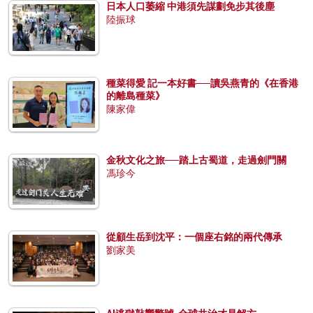
日本人口萎縮 中港須先謀劃免步其後塵
陸振球
種菜得愛 記一本好書──讀吳燕青的《在香港
的離島種菜》
陳家偉
金秋文化之旅──踏上古蜀道，走過劍門關
馮珍今
從顧生岳到沈平：一個座右銘的兩代傳承
劉家美