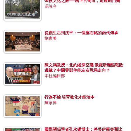
金秋文化之旅──踏上古蜀道，走過劍門關
馮珍今
從顧生岳到沈平：一個座右銘的兩代傳承
劉家美
陳文鴻教授：北約縱深空襲 俄羅斯瀕臨戰敗
邊緣？中國零部件能左右戰局走向？
本社編輯部
行為不檢 培育教化才能治本
陳家偉
國際關係學者孔永樂博士：將美伊衝突類比