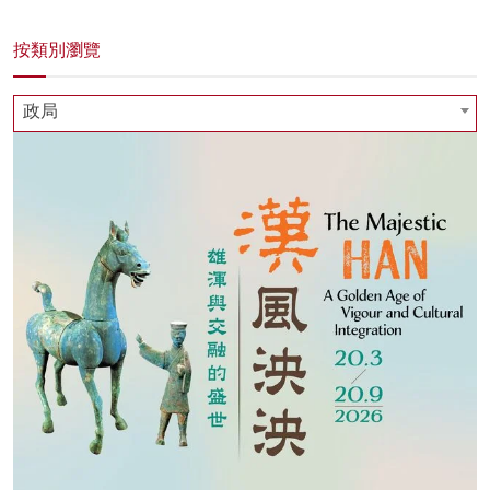
按類別瀏覽
政局