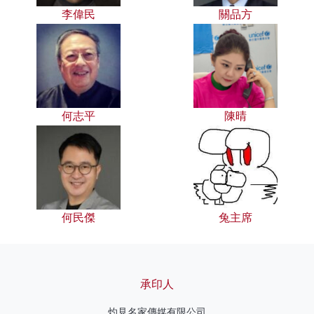
李偉民
關品方
何志平
陳晴
何民傑
兔主席
承印人
灼見名家傳媒有限公司