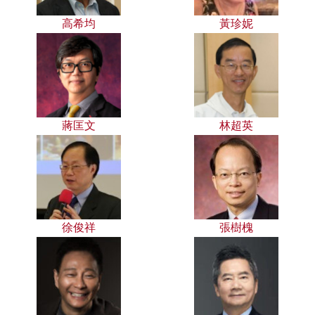
高希均
黃珍妮
蔣匡文
林超英
徐俊祥
張樹槐