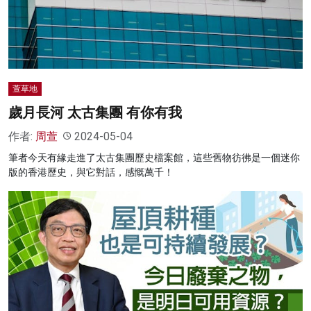
名家榜
灼見活動
關於我們
萱草地
歲月長河 太古集團 有你有我
作者:
周萱
2024-05-04
筆者今天有緣走進了太古集團歷史檔案館，這些舊物彷彿是一個迷你
版的香港歷史，與它對話，感慨萬千！