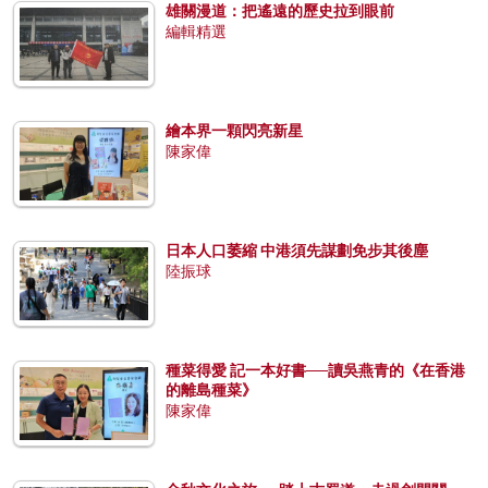
雄關漫道：把遙遠的歷史拉到眼前
編輯精選
繪本界一顆閃亮新星
陳家偉
日本人口萎縮 中港須先謀劃免步其後塵
陸振球
種菜得愛 記一本好書──讀吳燕青的《在香港
的離島種菜》
陳家偉