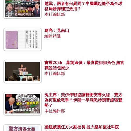
越戰，兩者有何異同？中國崛起能否為全球
格局發揮穩定效用？
本社編輯部
葛亮：見南山
編輯精選
書展2026｜葉劉淑儀：最喜歡姐姐角色 無官
職說話包袱少
本社編輯部
兔主席：美伊停戰協議變衝突導火線，雙方
為何重啟戰爭？伊朗一早洞悉特朗普虛張聲
勢？
本社編輯部
梁鏡威獲任方大副校長 呂大樂加盟社科院