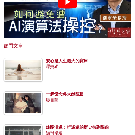
熱門文章
安心是人生最大的寶庫
譚寶碩
一起懷念吳大猷院長
廖書蘭
雄關漫道：把遙遠的歷史拉到眼前
編輯精選