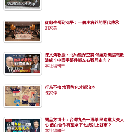
從顧生岳到沈平：一個座右銘的兩代傳承
劉家美
陳文鴻教授：北約縱深空襲 俄羅斯瀕臨戰敗
邊緣？中國零部件能左右戰局走向？
本社編輯部
行為不檢 培育教化才能治本
陳家偉
關品方博士：台灣九合一選舉 民進黨大失人
心 藍白合作有望拿下七成以上縣市？
本社編輯部