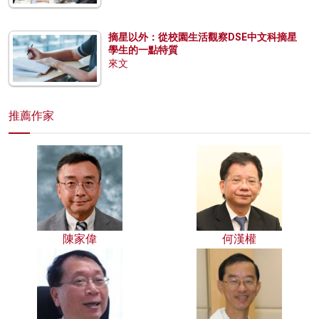
摘星以外：從校園生活觀察DSE中文科摘星
學生的一點特質
來文
推薦作家
陳家偉
何漢權