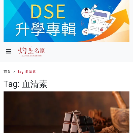
政局
教育
文化
財經
首頁
Tag: 血清素
生活
Tag: 血清素
健康
商業
科技
影片