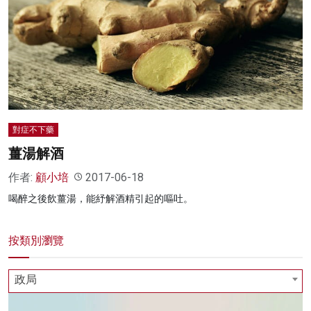
對症不下藥
薑湯解酒
作者:
顧小培
2017-06-18
喝醉之後飲薑湯，能紓解酒精引起的嘔吐。
按類別瀏覽
政局