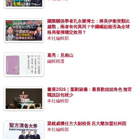
國際關係學者孔永樂博士：將美伊衝突類比
越戰，兩者有何異同？中國崛起能否為全球
格局發揮穩定效用？
本社編輯部
葛亮：見南山
編輯精選
書展2026｜葉劉淑儀：最喜歡姐姐角色 無官
職說話包袱少
本社編輯部
梁鏡威獲任方大副校長 呂大樂加盟社科院
本社編輯部