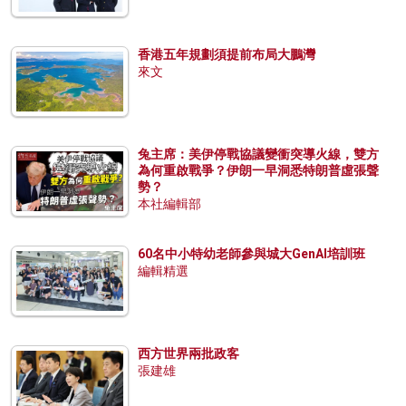
香港五年規劃須提前布局大鵬灣
來文
兔主席：美伊停戰協議變衝突導火線，雙方
為何重啟戰爭？伊朗一早洞悉特朗普虛張聲
勢？
本社編輯部
60名中小特幼老師參與城大GenAI培訓班
編輯精選
西方世界兩批政客
張建雄