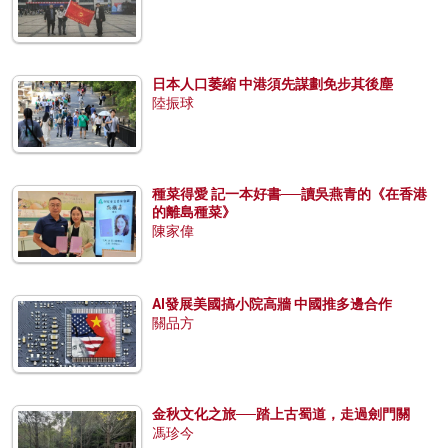
日本人口萎縮 中港須先謀劃免步其後塵
陸振球
種菜得愛 記一本好書──讀吳燕青的《在香港
的離島種菜》
陳家偉
AI發展美國搞小院高牆 中國推多邊合作
關品方
金秋文化之旅──踏上古蜀道，走過劍門關
馮珍今