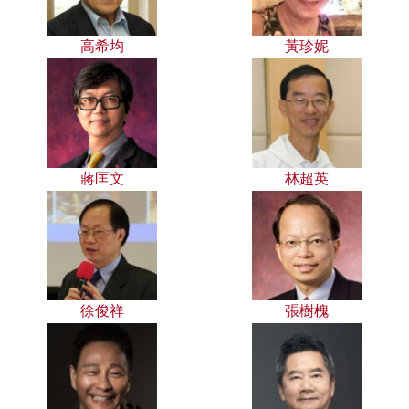
高希均
黃珍妮
蔣匡文
林超英
徐俊祥
張樹槐