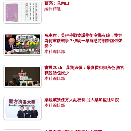
葛亮：見南山
編輯精選
兔主席：美伊停戰協議變衝突導火線，雙方
為何重啟戰爭？伊朗一早洞悉特朗普虛張聲
勢？
本社編輯部
書展2026｜葉劉淑儀：最喜歡姐姐角色 無官
職說話包袱少
本社編輯部
梁鏡威獲任方大副校長 呂大樂加盟社科院
本社編輯部