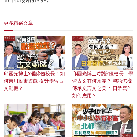
更多精采文章
邱國光博士x潘詠儀校長：如
邱國光博士x潘詠儀校長：學
何善用動畫遊戲 提升學習古
習古文有何意義？ 粵語怎樣
文動機？
傳承文言文之美？ 日常寫作
如何應用？