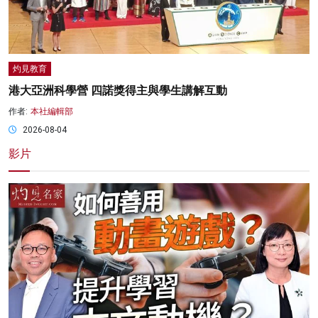
灼見教育
港大亞洲科學營 四諾獎得主與學生講解互動
作者:
本社編輯部
2026-08-04
影片