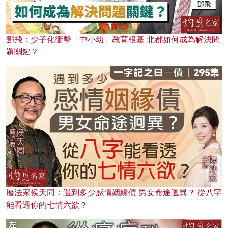
鄧飛：少子化衝擊「中小幼」教育根基 北都如何成為解決問
題關鍵？
曆法家侯天同：遇到多少感情姻緣債 男女命途迥異？ 從八字
能看透你的七情六欲？