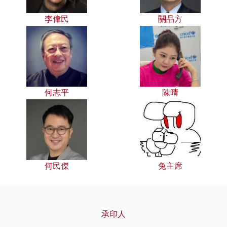
李偉民
關品方
何志平
陳晴
何民傑
兔主席
承印人