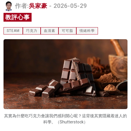
作者:
吳家豪
- 2026-05-29
名家榜
教評心事
灼見活動
STEAM
巧克力
血清素
可可脂
情緒科學
關於我們
其實為什麼吃巧克力會讓我們感到開心呢？這背後其實隱藏着迷人的
科學。（Shutterstock）