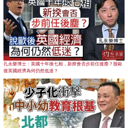
孔永樂博士：英國十年換七相，新揆會否步前任後塵？脫歐
後英國經濟為何仍然低迷？