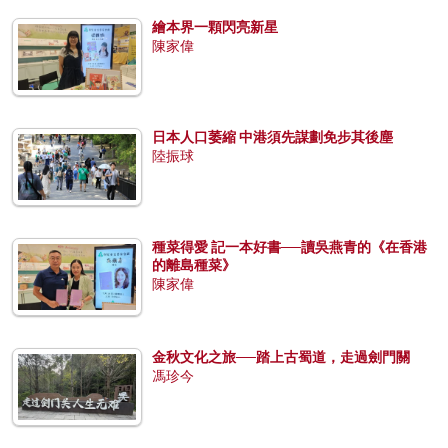
繪本界一顆閃亮新星
陳家偉
日本人口萎縮 中港須先謀劃免步其後塵
陸振球
種菜得愛 記一本好書──讀吳燕青的《在香港
的離島種菜》
陳家偉
金秋文化之旅──踏上古蜀道，走過劍門關
馮珍今