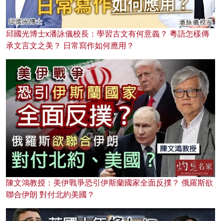
邱國光博士x潘詠儀校長：學習古文有何意義？ 粵語怎樣傳
承文言文之美？ 日常寫作如何應用？
陳文鴻教授：美伊戰爭恐引伊斯蘭國家全面反撲？ 俄羅斯欲
聯合伊朗 對付北約美國？