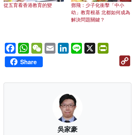
從五育看香港教育的變
鄧飛：少子化衝擊「中小
幼」教育根基 北都如何成為
解決問題關鍵？
Facebook
WhatsApp
WeChat
Email
LinkedIn
Line
X
PrintFriendl
C
Share
Li
吳家豪