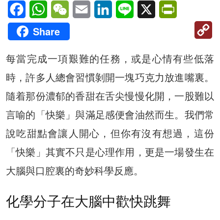
Facebook
WhatsApp
WeChat
Email
LinkedIn
Line
X
PrintFriendl
C
Share
Li
每當完成一項艱難的任務，或是心情有些低落
時，許多人總會習慣剝開一塊巧克力放進嘴裏。
隨着那份濃郁的香甜在舌尖慢慢化開，一股難以
言喻的「快樂」與滿足感便會油然而生。我們常
說吃甜點會讓人開心，但你有沒有想過，這份
「快樂」其實不只是心理作用，更是一場發生在
大腦與口腔裏的奇妙科學反應。
化學分子在大腦中歡快跳舞