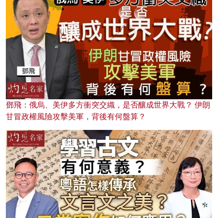
鄧飛：俄烏、美伊多方衝突交織，是否釀成世界大戰？ 伊朗
甘冒政權風險攻擊美軍，背後有何盤算？