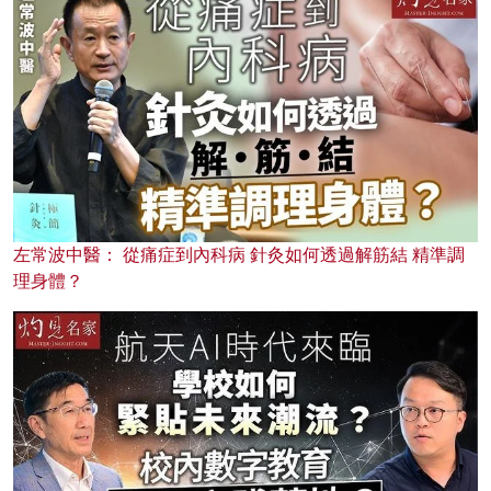
左常波中醫： 從痛症到內科病 針灸如何透過解筋結 精準調
理身體？