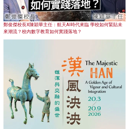
鄭俊傑校長X陳穎華主任：航天AI時代來臨 學校如何緊貼未
來潮流？校內數字教育如何實踐落地？