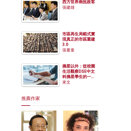
西方世界兩批政客
張建雄
市區再生局範式實
現真正的市區重建
3.0
張量童
摘星以外：從校園
生活觀察DSE中文
科摘星學生的一點
特質
來文
推薦作家