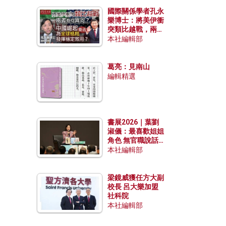
國際關係學者孔永
樂博士：將美伊衝
突類比越戰，兩者
有何異同？中國崛
本社編輯部
起能否為全球格局
發揮穩定效用？
葛亮：見南山
編輯精選
書展2026｜葉劉
淑儀：最喜歡姐姐
角色 無官職說話
包袱少
本社編輯部
梁鏡威獲任方大副
校長 呂大樂加盟
社科院
本社編輯部