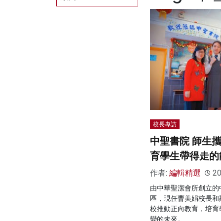
校長專訪
中聖書院 師生
育學生帶得走的
作者:
編輯精選
20
由中華聖潔會所創立的
區，現任曹美娟校長和
校推動正向教育，培育
變的未來。