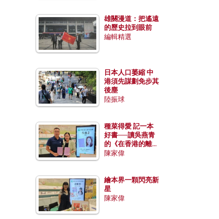
雄關漫道：把遙遠
的歷史拉到眼前
編輯精選
日本人口萎縮 中
港須先謀劃免步其
後塵
陸振球
種菜得愛 記一本
好書──讀吳燕青
的《在香港的離島
種菜》
陳家偉
繪本界一顆閃亮新
星
陳家偉