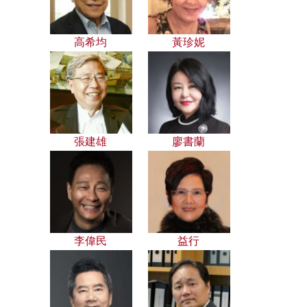
高希均
黃珍妮
張建雄
廖書蘭
李偉民
益行