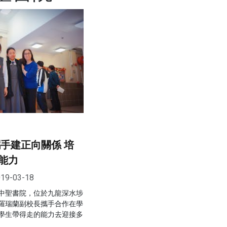
攜手建正向關係 培
能力
19-03-18
中聖書院，位於九龍深水埗
羅瑞蘭副校長攜手合作在學
學生帶得走的能力去迎接多