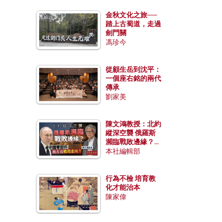
金秋文化之旅──
踏上古蜀道，走過
劍門關
馮珍今
從顧生岳到沈平：
一個座右銘的兩代
傳承
劉家美
陳文鴻教授：北約
縱深空襲 俄羅斯
瀕臨戰敗邊緣？中
國零部件能左右戰
本社編輯部
局走向？
行為不檢 培育教
化才能治本
陳家偉