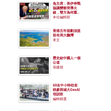
兔主席：美伊停戰
協議變衝突導火
線，雙方為何重啟
戰爭？伊朗一早洞
本社編輯部
悉特朗普虛張聲
勢？
香港五年規劃須提
前布局大鵬灣
來文
歷史給中國人一個
公道
張建雄
60名中小特幼老
師參與城大GenAI
培訓班
編輯精選