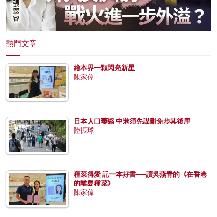
熱門文章
繪本界一顆閃亮新星
陳家偉
日本人口萎縮 中港須先謀劃免步其後塵
陸振球
種菜得愛 記一本好書──讀吳燕青的《在香港
的離島種菜》
陳家偉