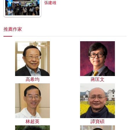
張建雄
推薦作家
高希均
蔣匡文
林超英
譚寶碩