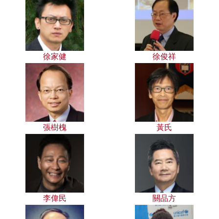
徐家健
徐俊祥
張樹槐
黃氏
李偉民
關品方