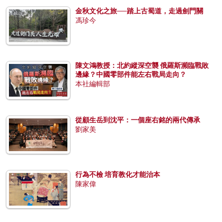
金秋文化之旅──踏上古蜀道，走過劍門關
馮珍今
陳文鴻教授：北約縱深空襲 俄羅斯瀕臨戰敗
邊緣？中國零部件能左右戰局走向？
本社編輯部
從顧生岳到沈平：一個座右銘的兩代傳承
劉家美
行為不檢 培育教化才能治本
陳家偉