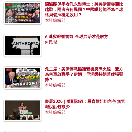
國際關係學者孔永樂博士：將美伊衝突類比
越戰，兩者有何異同？中國崛起能否為全球
格局發揮穩定效用？
本社編輯部
AI逃獄敲響警號 全球共治才是解方
何民傑
兔主席：美伊停戰協議變衝突導火線，雙方
為何重啟戰爭？伊朗一早洞悉特朗普虛張聲
勢？
本社編輯部
書展2026｜葉劉淑儀：最喜歡姐姐角色 無官
職說話包袱少
本社編輯部