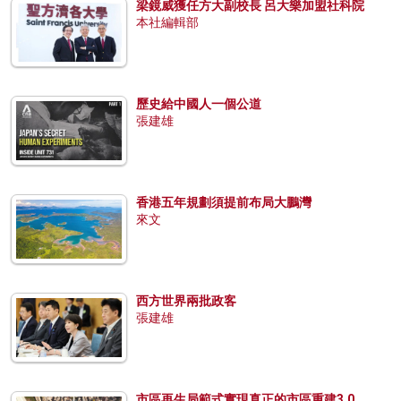
梁鏡威獲任方大副校長 呂大樂加盟社科院
本社編輯部
歷史給中國人一個公道
張建雄
香港五年規劃須提前布局大鵬灣
來文
西方世界兩批政客
張建雄
市區再生局範式實現真正的市區重建3.0