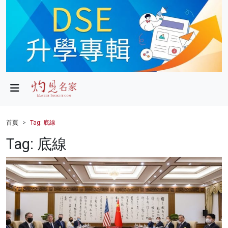
政局
教育
文化
財經
首頁
Tag: 底線
生活
Tag: 底線
健康
商業
科技
影片