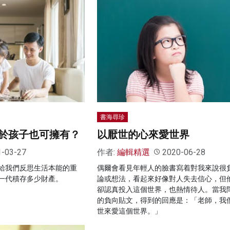
書海尋珍
於孩子也可擁有？
以厭世的心來愛世界
1-03-27
作者:
編輯精選
2020-06-28
給我們反思生活本能的重
偶爾會看見年輕人的臉書寫着對我來說很
一代積存多少財產。
論或想法，看起來好像對人失去信心，但
卻認真投入這個世界，也熱情待人。當我
的負向貼文，得到的回應是：「老師，我
世來愛這個世界。」