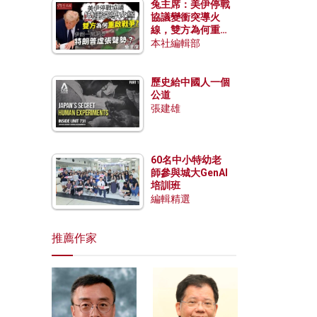
兔主席：美伊停戰
協議變衝突導火
線，雙方為何重啟
戰爭？伊朗一早洞
本社編輯部
悉特朗普虛張聲
勢？
歷史給中國人一個
公道
張建雄
60名中小特幼老
師參與城大GenAI
培訓班
編輯精選
推薦作家