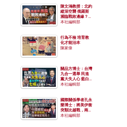
陳文鴻教授：北約
縱深空襲 俄羅斯
瀕臨戰敗邊緣？中
國零部件能左右戰
本社編輯部
局走向？
行為不檢 培育教
化才能治本
陳家偉
關品方博士：台灣
九合一選舉 民進
黨大失人心 藍白
合作有望拿下七成
本社編輯部
以上縣市？
國際關係學者孔永
樂博士：將美伊衝
突類比越戰，兩者
有何異同？中國崛
本社編輯部
起能否為全球格局
發揮穩定效用？