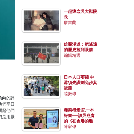
一起懷念吳大猷院
長
廖書蘭
雄關漫道：把遙遠
的歷史拉到眼前
編輯精選
日本人口萎縮 中
港須先謀劃免步其
後塵
陸振球
負向的評
他們平日
種菜得愛 記一本
問起他們
好書──讀吳燕青
們是用厭
的《在香港的離島
種菜》
陳家偉