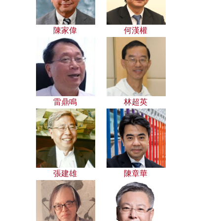
陳家偉
何漢權
雷鼎鳴
林超英
張建雄
陳章華