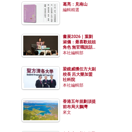
葛亮：見南山
編輯精選
書展2026｜葉劉
淑儀：最喜歡姐姐
角色 無官職說話
包袱少
本社編輯部
梁鏡威獲任方大副
校長 呂大樂加盟
社科院
本社編輯部
香港五年規劃須提
前布局大鵬灣
來文