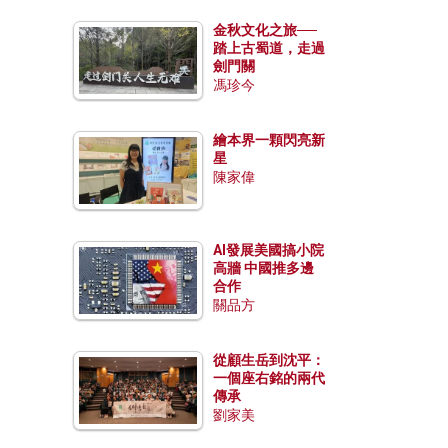
金秋文化之旅──
踏上古蜀道，走過
劍門關
馮珍今
繪本界一顆閃亮新
星
陳家偉
AI發展美國搞小院
高牆 中國推多邊
合作
關品方
從顧生岳到沈平：
一個座右銘的兩代
傳承
劉家美