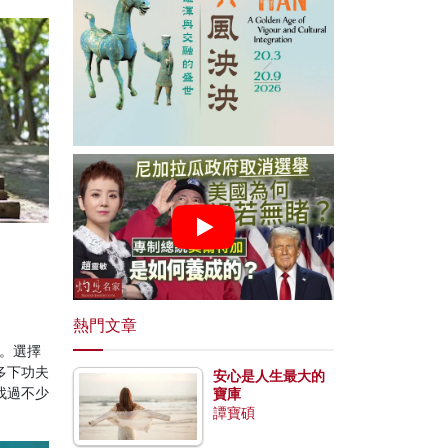
熱門文章
。選擇
多下功夫
安心是人生最大的
找過不少
寶庫
譚寶碩