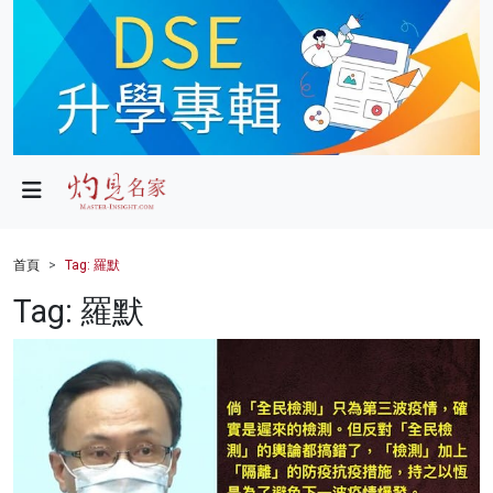
政局
教育
文化
財經
首頁
Tag: 羅默
生活
Tag: 羅默
健康
商業
科技
影片