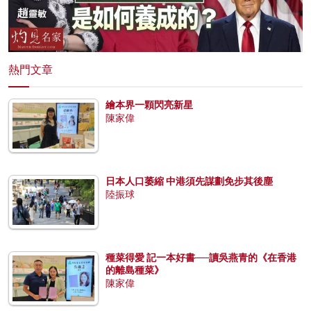
熱門文章
繪本界一顆閃亮新星
陳家偉
日本人口萎縮 中港須先謀劃免步其後塵
陸振球
種菜得愛 記一本好書──讀吳燕青的《在香港
的離島種菜》
陳家偉