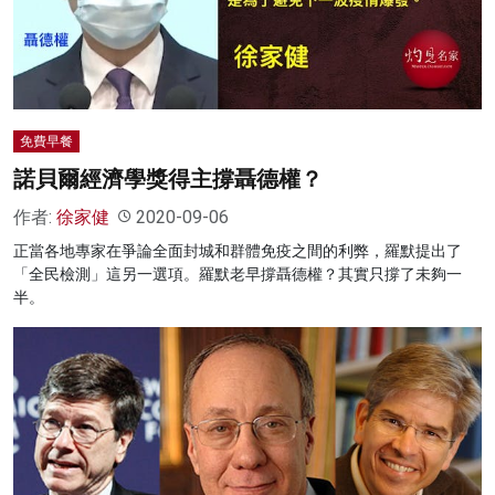
名家榜
灼見活動
關於我們
免費早餐
諾貝爾經濟學獎得主撐聶德權？
作者:
徐家健
2020-09-06
正當各地專家在爭論全面封城和群體免疫之間的利弊，羅默提出了
「全民檢測」這另一選項。羅默老早撐聶德權？其實只撐了未夠一
半。