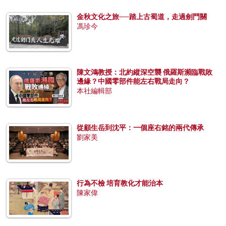
金秋文化之旅──踏上古蜀道，走過劍門關
馮珍今
陳文鴻教授：北約縱深空襲 俄羅斯瀕臨戰敗
邊緣？中國零部件能左右戰局走向？
本社編輯部
從顧生岳到沈平：一個座右銘的兩代傳承
劉家美
行為不檢 培育教化才能治本
陳家偉