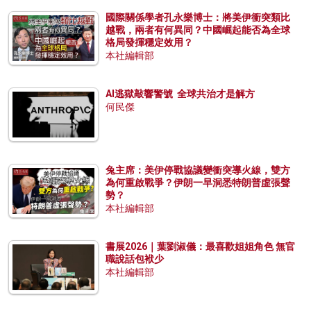
國際關係學者孔永樂博士：將美伊衝突類比
越戰，兩者有何異同？中國崛起能否為全球
格局發揮穩定效用？
本社編輯部
AI逃獄敲響警號 全球共治才是解方
何民傑
兔主席：美伊停戰協議變衝突導火線，雙方
為何重啟戰爭？伊朗一早洞悉特朗普虛張聲
勢？
本社編輯部
書展2026｜葉劉淑儀：最喜歡姐姐角色 無官
職說話包袱少
本社編輯部