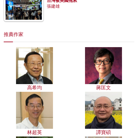
台灣被美國拖累
張建雄
推薦作家
高希均
蔣匡文
林超英
譚寶碩