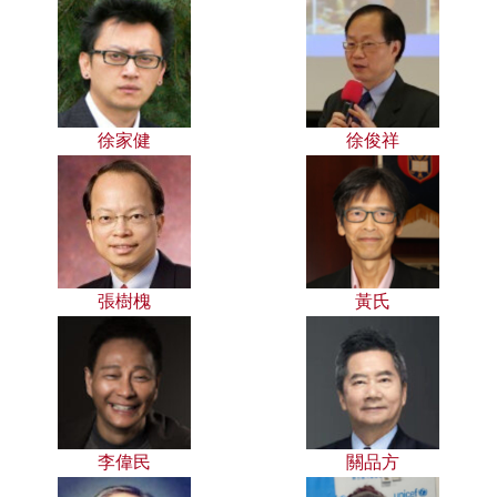
徐家健
徐俊祥
張樹槐
黃氏
李偉民
關品方