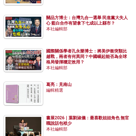
關品方博士：台灣九合一選舉 民進黨大失人
心 藍白合作有望拿下七成以上縣市？
本社編輯部
國際關係學者孔永樂博士：將美伊衝突類比
越戰，兩者有何異同？中國崛起能否為全球
格局發揮穩定效用？
本社編輯部
葛亮：見南山
編輯精選
書展2026｜葉劉淑儀：最喜歡姐姐角色 無官
職說話包袱少
本社編輯部