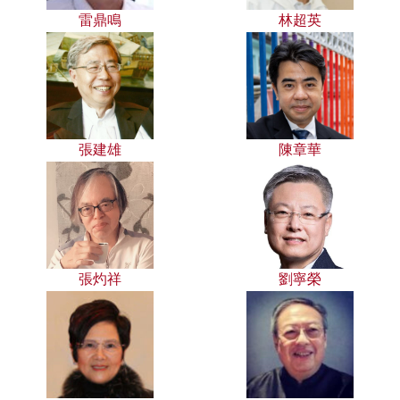
雷鼎鳴
林超英
張建雄
陳章華
張灼祥
劉寧榮