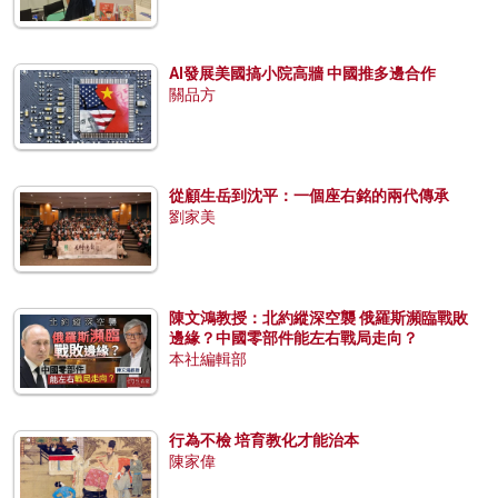
AI發展美國搞小院高牆 中國推多邊合作
關品方
從顧生岳到沈平：一個座右銘的兩代傳承
劉家美
陳文鴻教授：北約縱深空襲 俄羅斯瀕臨戰敗
邊緣？中國零部件能左右戰局走向？
本社編輯部
行為不檢 培育教化才能治本
陳家偉