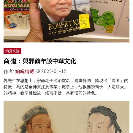
名家榜
灼見活動
關於我們
灼見來論
商‧道：與郭鶴年談中華文化
作者:
編輯精選
2023-01-12
郭先生在思想上，宗尚老子淡泊虛名，處事低調，體現出「隱者」的
特徵，為的是全神貫注於事業；處事上，他很推崇荀子「人定勝天」
的精神，看準目標後，鍥而不捨，具有儒商的特色。