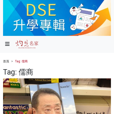
政局
教育
文化
財經
首頁
Tag: 儒商
生活
Tag: 儒商
健康
商業
科技
影片