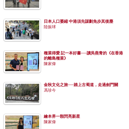
日本人口萎縮 中港須先謀劃免步其後塵
陸振球
種菜得愛 記一本好書──讀吳燕青的《在香港
的離島種菜》
陳家偉
金秋文化之旅──踏上古蜀道，走過劍門關
馮珍今
繪本界一顆閃亮新星
陳家偉