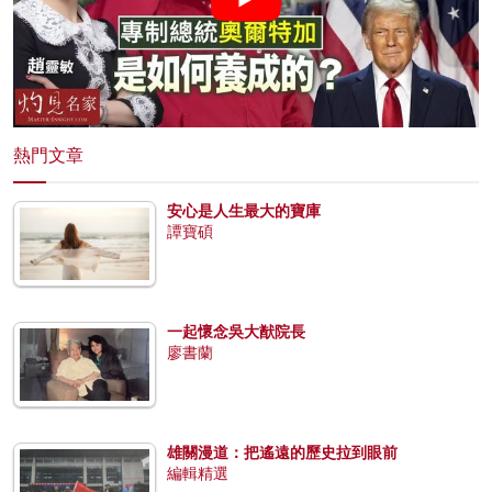
熱門文章
安心是人生最大的寶庫
譚寶碩
一起懷念吳大猷院長
廖書蘭
雄關漫道：把遙遠的歷史拉到眼前
編輯精選