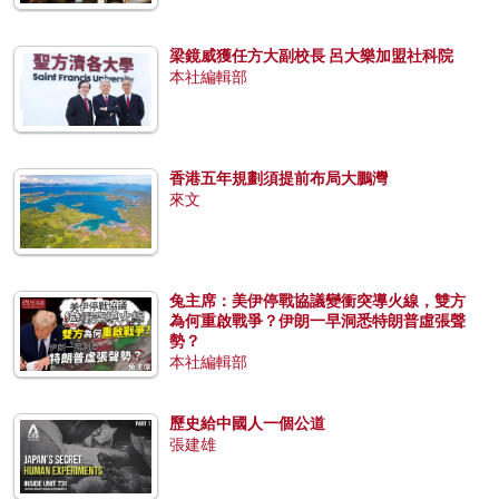
梁鏡威獲任方大副校長 呂大樂加盟社科院
本社編輯部
香港五年規劃須提前布局大鵬灣
來文
兔主席：美伊停戰協議變衝突導火線，雙方
為何重啟戰爭？伊朗一早洞悉特朗普虛張聲
勢？
本社編輯部
歷史給中國人一個公道
張建雄