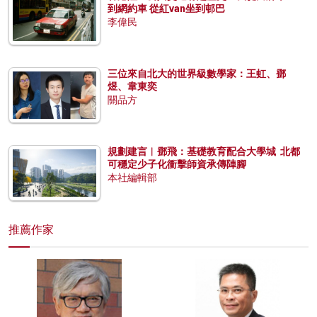
到網約車 從紅van坐到邨巴
李偉民
三位來自北大的世界級數學家：王虹、鄧
煜、韋東奕
關品方
規劃建言︱鄧飛：基礎教育配合大學城 北都
可穩定少子化衝擊師資承傳陣腳
本社編輯部
推薦作家