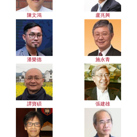
陳文鴻
盧兆興
潘樂德
施永青
譚寶碩
張建雄