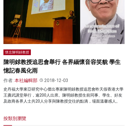
懷念陳明銶教授
陳明銶教授追思會舉行 各界緬懷音容笑貌 學生
憶記春風化雨
作者:
本社編輯部
2018-12-03
史丹福大學東亞研究中心傑出專家陳明銶教授追思會昨天假香港大學
王賡武講堂舉行，逾200人出席。陳明銶教授生前同事、學生、好友
及政商各界人士共20人分享與陳教授交往的點滴，場面溫馨感人。
按類別瀏覽