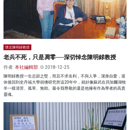
懷念陳明銶教授
老兵不死，只是凋零──深切悼念陳明銶教授
作者:
本社編輯部
2018-12-25
陳明銶教授一生志節之堅，而且不求名利，不與人爭，潔身自愛，退
休後回到史丹福大學胡佛研究所這20年中，就好像蘇武在貝加爾湖牧
羊一樣清苦、孤單、無助。最令我尊敬的還是他擁有作為學者的高貴
靈魂。