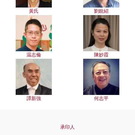
黃氏
劉銳紹
温志倫
陳妙霞
譚新強
何志平
承印人