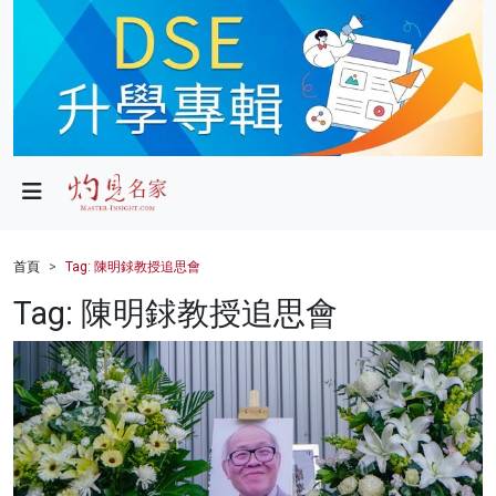
政局
教育
文化
財經
首頁
Tag: 陳明銶教授追思會
生活
Tag: 陳明銶教授追思會
健康
商業
科技
影片