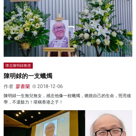
懷念陳明銶教授
陳明銶的一支蠟燭
作者:
廖書蘭
2018-12-06
陳明銶一生無兒無女，感念他像一枝蠟燭，燃燒自己的生命，照亮後
學，不遣餘力！堪稱香港之子！