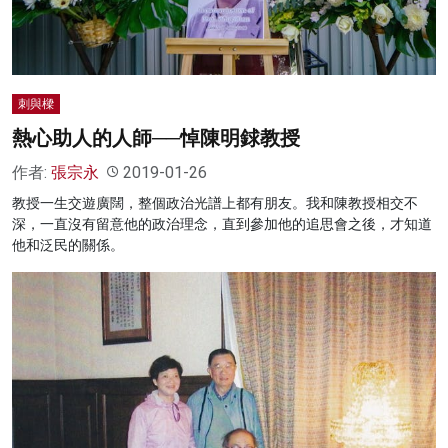
名家榜
灼見活動
刺與樑
關於我們
熱心助人的人師──悼陳明銶教授
作者:
張宗永
2019-01-26
教授一生交遊廣闊，整個政治光譜上都有朋友。我和陳教授相交不
深，一直沒有留意他的政治理念，直到參加他的追思會之後，才知道
他和泛民的關係。