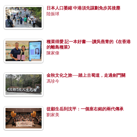
日本人口萎縮 中港須先謀劃免步其後塵
陸振球
種菜得愛 記一本好書──讀吳燕青的《在香港
的離島種菜》
陳家偉
金秋文化之旅──踏上古蜀道，走過劍門關
馮珍今
從顧生岳到沈平：一個座右銘的兩代傳承
劉家美