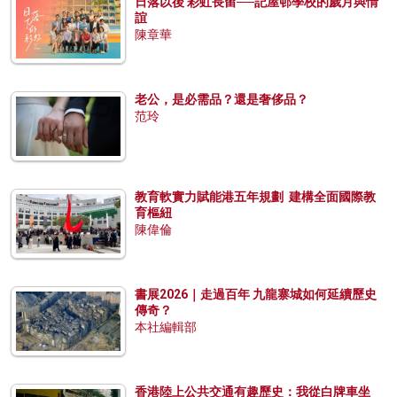
日落以後 彩虹長留──記屋邨學校的歲月與情
誼
陳章華
老公，是必需品？還是奢侈品？
范玲
教育軟實力賦能港五年規劃 建構全面國際教
育樞紐
陳偉倫
書展2026｜走過百年 九龍寨城如何延續歷史
傳奇？
本社編輯部
香港陸上公共交通有趣歷史：我從白牌車坐