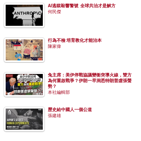
AI逃獄敲響警號 全球共治才是解方
何民傑
行為不檢 培育教化才能治本
陳家偉
兔主席：美伊停戰協議變衝突導火線，雙方
為何重啟戰爭？伊朗一早洞悉特朗普虛張聲
勢？
本社編輯部
歷史給中國人一個公道
張建雄