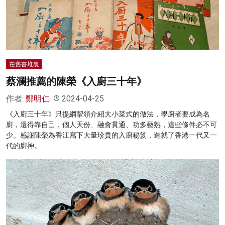
名家榜
灼見活動
關於我們
在舊書堆裏
蔡瀾推薦的陳榮《入廚三十年》
作者:
鄭明仁
2024-04-25
《入廚三十年》只提綱挈領介紹大小菜式的做法，學廚者要成為名
廚，還得靠自己，個人天份、融會貫通、功多藝熟，這些條件必不可
少。感謝陳榮為香江寫下大量珍貴的入廚秘笈，造就了香港一代又一
代的廚神。