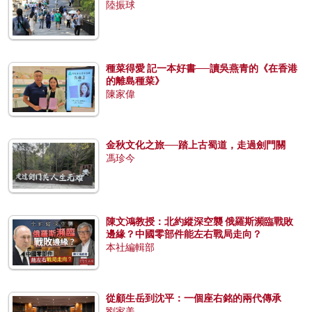
陸振球
種菜得愛 記一本好書──讀吳燕青的《在香港
的離島種菜》
陳家偉
金秋文化之旅──踏上古蜀道，走過劍門關
馮珍今
陳文鴻教授：北約縱深空襲 俄羅斯瀕臨戰敗
邊緣？中國零部件能左右戰局走向？
本社編輯部
從顧生岳到沈平：一個座右銘的兩代傳承
劉家美