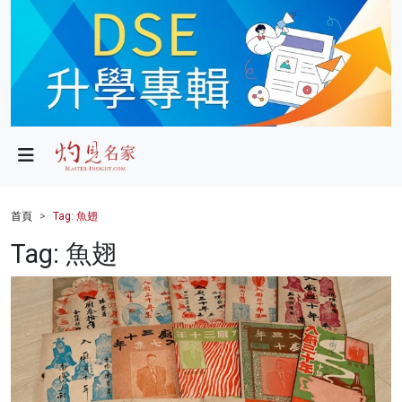
政局
教育
文化
財經
首頁
Tag: 魚翅
生活
Tag: 魚翅
健康
商業
科技
影片