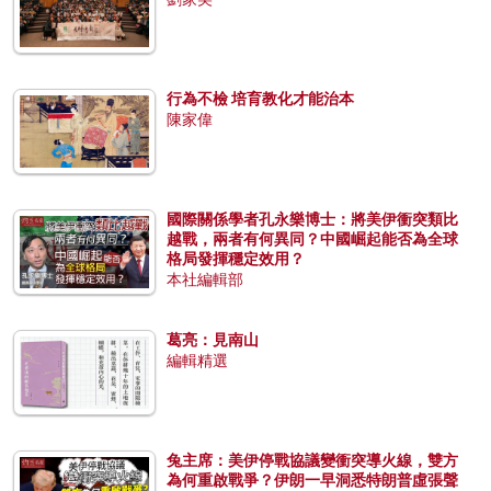
行為不檢 培育教化才能治本
陳家偉
國際關係學者孔永樂博士：將美伊衝突類比
越戰，兩者有何異同？中國崛起能否為全球
格局發揮穩定效用？
本社編輯部
葛亮：見南山
編輯精選
兔主席：美伊停戰協議變衝突導火線，雙方
為何重啟戰爭？伊朗一早洞悉特朗普虛張聲