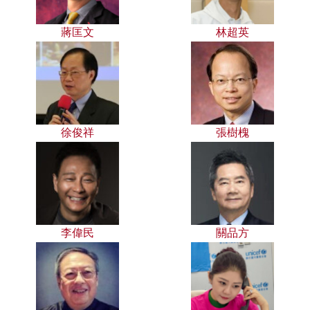
蔣匡文
林超英
徐俊祥
張樹槐
李偉民
關品方