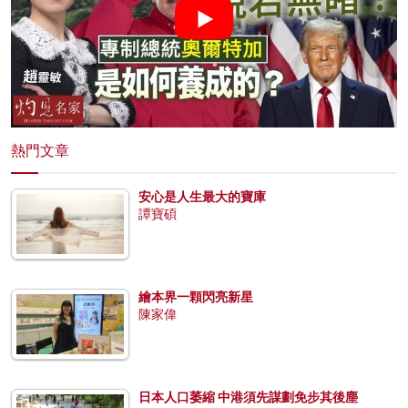
熱門文章
安心是人生最大的寶庫
譚寶碩
繪本界一顆閃亮新星
陳家偉
日本人口萎縮 中港須先謀劃免步其後塵