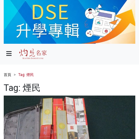
政局
教育
文化
財經
首頁
Tag: 煙民
生活
Tag: 煙民
健康
商業
科技
影片