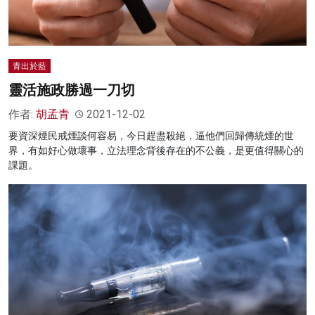
青出於藍
靈活施政勝過一刀切
作者:
胡孟青
2021-12-02
要資深煙民戒煙談何容易，今日趕盡殺絕，逼他們回歸傳統煙的世
界，有如好心做壞事，立法理念背後存在的不公義，是更值得關心的
課題。