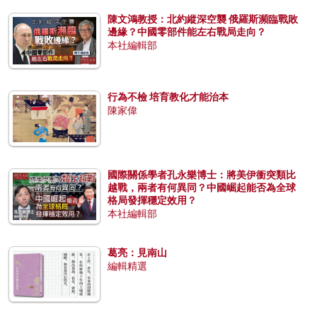
陳文鴻教授：北約縱深空襲 俄羅斯瀕臨戰敗
邊緣？中國零部件能左右戰局走向？
本社編輯部
行為不檢 培育教化才能治本
陳家偉
國際關係學者孔永樂博士：將美伊衝突類比
越戰，兩者有何異同？中國崛起能否為全球
格局發揮穩定效用？
本社編輯部
葛亮：見南山
編輯精選