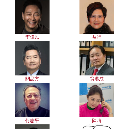
李偉民
益行
關品方
翁港成
何志平
陳晴