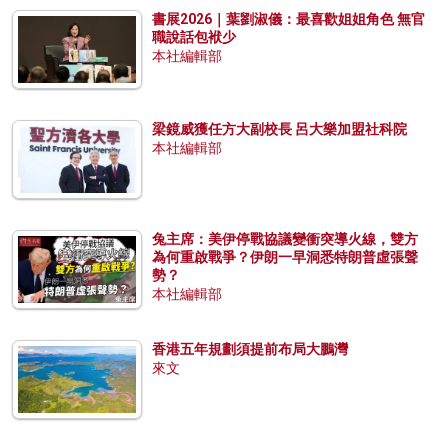
書展2026｜葉劉淑儀：最喜歡姐姐角色 無官
職說話包袱少
本社編輯部
梁鏡威獲任方大副校長 呂大樂加盟社科院
本社編輯部
兔主席：美伊停戰協議變衝突導火線，雙方
為何重啟戰爭？伊朗一早洞悉特朗普虛張聲
勢？
本社編輯部
香港五年規劃須提前布局大鵬灣
來文