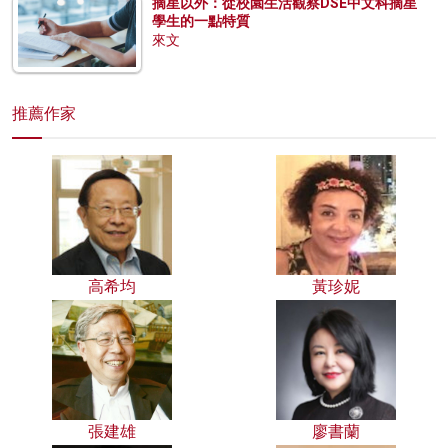
摘星以外：從校園生活觀察DSE中文科摘星
學生的一點特質
來文
推薦作家
高希均
黃珍妮
張建雄
廖書蘭