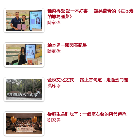
種菜得愛 記一本好書──讀吳燕青的《在香港
的離島種菜》
陳家偉
繪本界一顆閃亮新星
陳家偉
金秋文化之旅──踏上古蜀道，走過劍門關
馮珍今
從顧生岳到沈平：一個座右銘的兩代傳承
劉家美