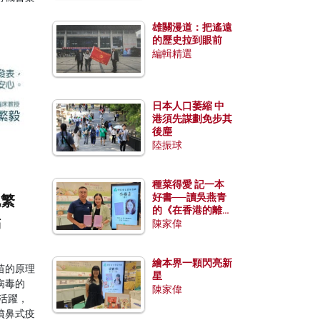
雄關漫道：把遙遠
的歷史拉到眼前
編輯精選
日本人口萎縮 中
港須先謀劃免步其
後塵
陸振球
種菜得愛 記一本
好書──讀吳燕青
孔繁
的《在香港的離島
點
種菜》
陳家偉
繪本界一顆閃亮新
苗的原理
星
病毒的
陳家偉
不活躍，
噴鼻式疫