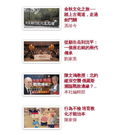
金秋文化之旅──
踏上古蜀道，走過
劍門關
馮珍今
從顧生岳到沈平：
一個座右銘的兩代
傳承
劉家美
陳文鴻教授：北約
縱深空襲 俄羅斯
瀕臨戰敗邊緣？中
國零部件能左右戰
本社編輯部
局走向？
行為不檢 培育教
化才能治本
陳家偉