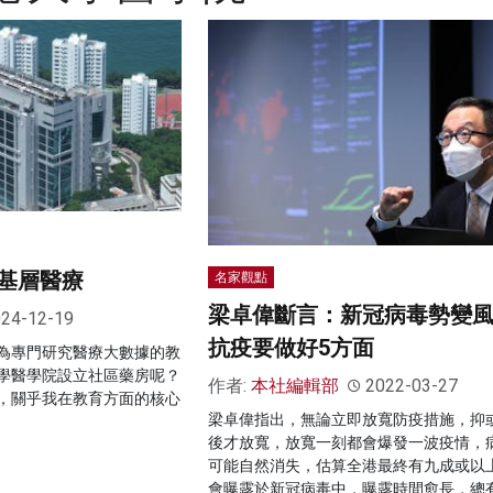
基層醫療
名家觀點
梁卓偉斷言：新冠病毒勢變
24-12-19
抗疫要做好5方面
為專門研究醫療大數據的教
學醫學院設立社區藥房呢？
作者:
本社編輯部
2022-03-27
，關乎我在教育方面的核心
梁卓偉指出，無論立即放寬防疫措施，抑或
後才放寬，放寬一刻都會爆發一波疫情，
可能自然消失，估算全港最終有九成或以
會曝露於新冠病毒中，曝露時間愈長，總