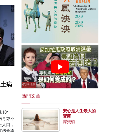
風土病
熱門文章
安心是人生最大的
10年
寶庫
病毒亦不
譚寶碩
上人口，
有機會染