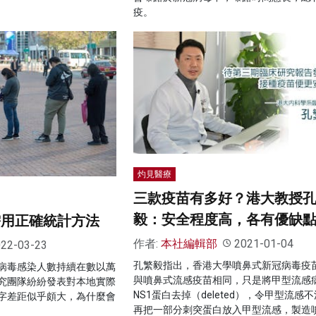
疫。
灼見醫療
三款疫苗有多好？港大教授
毅：安全程度高，各有優缺
需用正確統計方法
作者:
本社編輯部
2021-01-04
22-03-23
孔繁毅指出，香港大學噴鼻式新冠病毒疫
病毒感染人數持續在數以萬
與噴鼻式流感疫苗相同，只是將甲型流感
究團隊紛紛發表對本地實際
NS1蛋白去掉（deleted），令甲型流感
字差距似乎頗大，為什麼會
再把一部分刺突蛋白放入甲型流感，製造