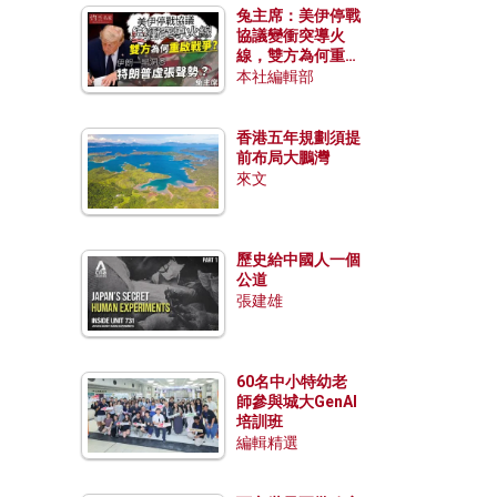
兔主席：美伊停戰
協議變衝突導火
線，雙方為何重啟
戰爭？伊朗一早洞
本社編輯部
悉特朗普虛張聲
勢？
香港五年規劃須提
前布局大鵬灣
來文
歷史給中國人一個
公道
張建雄
60名中小特幼老
師參與城大GenAI
培訓班
編輯精選