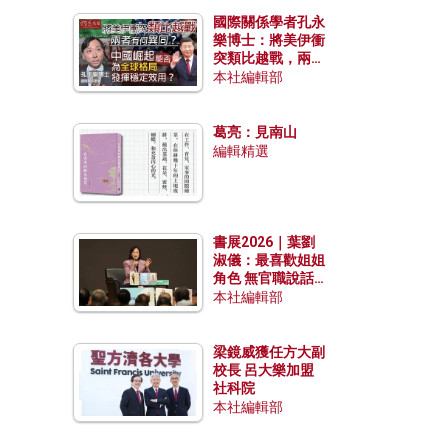
國際關係學者孔永
樂博士：將美伊衝
突類比越戰，兩者
有何異同？中國崛
本社編輯部
起能否為全球格局
發揮穩定效用？
葛亮：見南山
編輯精選
書展2026｜葉劉
淑儀：最喜歡姐姐
角色 無官職說話
包袱少
本社編輯部
梁鏡威獲任方大副
校長 呂大樂加盟
社科院
本社編輯部