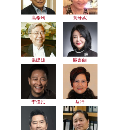
高希均
黃珍妮
張建雄
廖書蘭
李偉民
益行