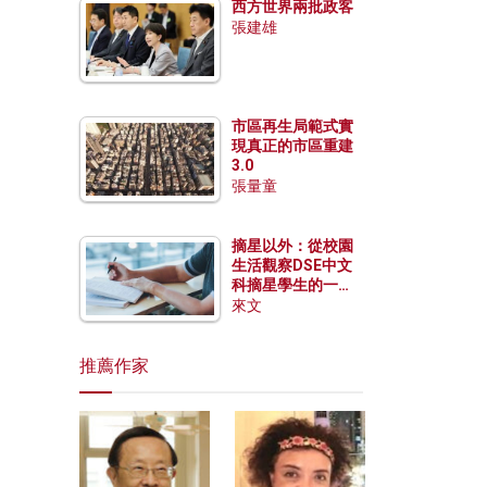
西方世界兩批政客
張建雄
市區再生局範式實
現真正的市區重建
3.0
張量童
摘星以外：從校園
生活觀察DSE中文
科摘星學生的一點
特質
來文
推薦作家