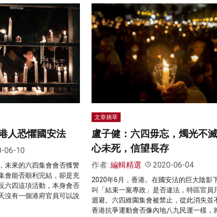
文章摘萃
港人恐懼國安法
盧子健：六四毋忘，燭光不
心未死，信望長存
0-06-10
作者:
編輯精選
2020-06-04
，未來的六四集會會否獲警
集會能否順利完結，卻是充
2020年6月，香港。在國安法的巨大陰影
反六四這項活動，本身會否
叫「結束一黨專政」是否違法，特區官員
天沒有一個港府官員可以說
迴避。六四維園集會被禁止，從此消失並
香港抗爭運動會否像內地八九民運一樣，