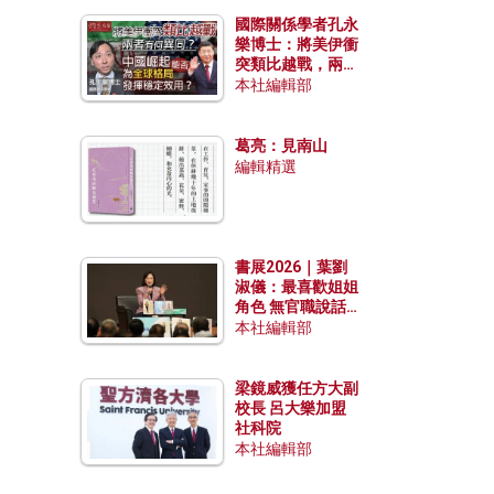
國際關係學者孔永
樂博士：將美伊衝
突類比越戰，兩者
有何異同？中國崛
本社編輯部
起能否為全球格局
發揮穩定效用？
葛亮：見南山
編輯精選
書展2026｜葉劉
淑儀：最喜歡姐姐
角色 無官職說話
包袱少
本社編輯部
梁鏡威獲任方大副
校長 呂大樂加盟
社科院
本社編輯部