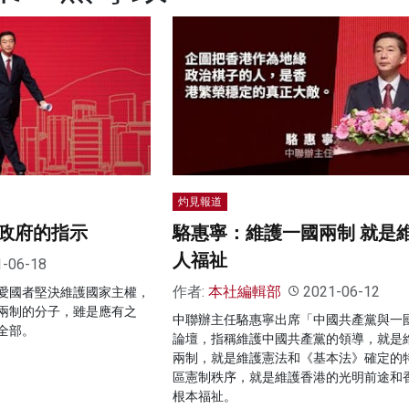
灼見報道
政府的指示
駱惠寧：維護一國兩制 就是
人福祉
1-06-18
作者:
本社編輯部
2021-06-12
愛國者堅決維護國家主權，
兩制的分子，雖是應有之
中聯辦主任駱惠寧出席「中國共產黨與一
全部。
論壇，指稱維護中國共產黨的領導，就是
兩制，就是維護憲法和《基本法》確定的
區憲制秩序，就是維護香港的光明前途和
根本福祉。