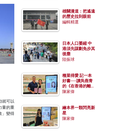
雄關漫道：把遙遠
的歷史拉到眼前
編輯精選
日本人口萎縮 中
港須先謀劃免步其
後塵
陸振球
種菜得愛 記一本
好書──讀吳燕青
的《在香港的離島
種菜》
陳家偉
動就可以
力量的重
繪本界一顆閃亮新
星
政」變得
陳家偉