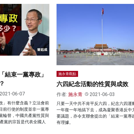
「結束一黨專政」
施永青觀點
？
六四紀念活動的性質與成效
2021-06-07
作者:
施永青
2021-06-03
政」有什麼含義？立法會前
只要一天中共不肯平反六四，紀念六四運
目前行使的制度並非一黨專
一年復一年地搞下去，成為凝聚香港反中
黨輪替，中國共產黨性質與
要議題，亦令支聯會提出的「結束一黨專
共產黨的宗旨是代表全國人
有理據。