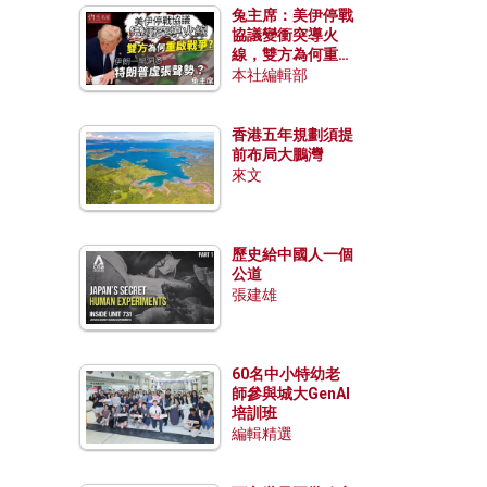
兔主席：美伊停戰
協議變衝突導火
線，雙方為何重啟
戰爭？伊朗一早洞
本社編輯部
悉特朗普虛張聲
勢？
香港五年規劃須提
前布局大鵬灣
來文
歷史給中國人一個
公道
張建雄
60名中小特幼老
師參與城大GenAI
培訓班
編輯精選