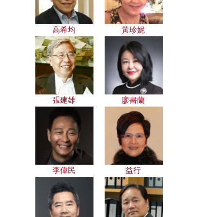
高希均
黃珍妮
張建雄
廖書蘭
李偉民
益行