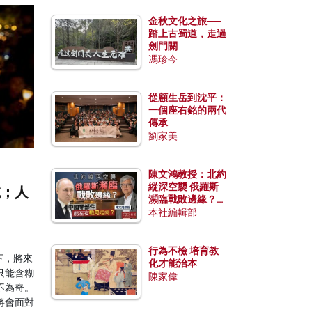
金秋文化之旅──
踏上古蜀道，走過
劍門關
馮珍今
從顧生岳到沈平：
一個座右銘的兩代
傳承
劉家美
陳文鴻教授：北約
縱深空襲 俄羅斯
滅；人
瀕臨戰敗邊緣？中
國零部件能左右戰
本社編輯部
局走向？
行為不檢 培育教
下，將來
化才能治本
只能含糊
陳家偉
不為奇。
將會面對