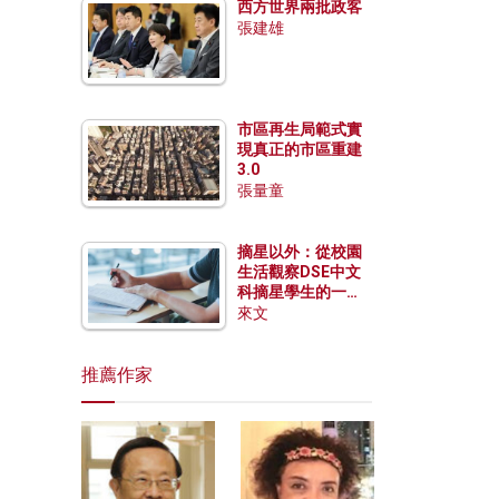
西方世界兩批政客
張建雄
市區再生局範式實
現真正的市區重建
3.0
張量童
摘星以外：從校園
生活觀察DSE中文
科摘星學生的一點
特質
來文
推薦作家