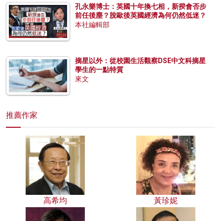
孔永樂博士：英國十年換七相，新揆會否步
前任後塵？脫歐後英國經濟為何仍然低迷？
本社編輯部
摘星以外：從校園生活觀察DSE中文科摘星
學生的一點特質
來文
推薦作家
高希均
黃珍妮