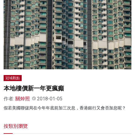
冠域觀點
本地樓價新一年更瘋癲
作者:
關焯照
2018-01-05
假若美國聯儲局在今年年底前加三次息，香港銀行又會否加息呢？
按類別瀏覽