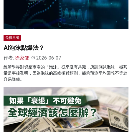
名家榜
灼見活動
關於我們
免費早餐
AI泡沫點爆法？
作者:
徐家健
2026-06-07
經濟學界對資產市場的「泡沫」從來沒有共識，所謂測試泡沫，極其
量是事後孔明，因為泡沫的高峰極難預測，能夠預測平均回報不等於
容易賺錢。