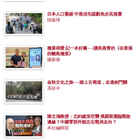
日本人口萎縮 中港須先謀劃免步其後塵
陸振球
種菜得愛 記一本好書──讀吳燕青的《在香港
的離島種菜》
陳家偉
金秋文化之旅──踏上古蜀道，走過劍門關
馮珍今
陳文鴻教授：北約縱深空襲 俄羅斯瀕臨戰敗
邊緣？中國零部件能左右戰局走向？
本社編輯部