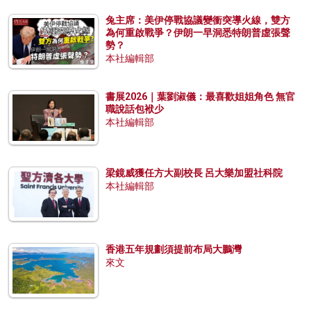
兔主席：美伊停戰協議變衝突導火線，雙方
為何重啟戰爭？伊朗一早洞悉特朗普虛張聲
勢？
本社編輯部
書展2026｜葉劉淑儀：最喜歡姐姐角色 無官
職說話包袱少
本社編輯部
梁鏡威獲任方大副校長 呂大樂加盟社科院
本社編輯部
香港五年規劃須提前布局大鵬灣
來文