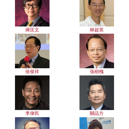
蔣匡文
林超英
徐俊祥
張樹槐
李偉民
關品方