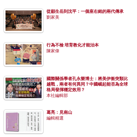
從顧生岳到沈平：一個座右銘的兩代傳承
劉家美
行為不檢 培育教化才能治本
陳家偉
國際關係學者孔永樂博士：將美伊衝突類比
越戰，兩者有何異同？中國崛起能否為全球
格局發揮穩定效用？
本社編輯部
葛亮：見南山
編輯精選