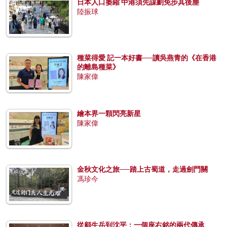
日本人口萎縮 中港須先謀劃免步其後塵
陸振球
種菜得愛 記一本好書──讀吳燕青的《在香港
的離島種菜》
陳家偉
繪本界一顆閃亮新星
陳家偉
金秋文化之旅──踏上古蜀道，走過劍門關
馮珍今
從顧生岳到沈平：一個座右銘的兩代傳承