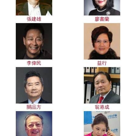
張建雄
廖書蘭
李偉民
益行
關品方
翁港成