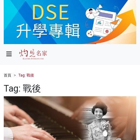
政局
教育
文化
財經
首頁
Tag: 戰後
生活
Tag: 戰後
健康
商業
科技
影片