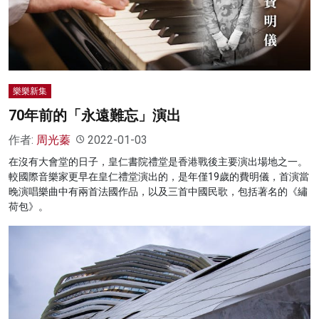
名家榜
灼見活動
關於我們
樂樂新集
70年前的「永遠難忘」演出
作者:
周光蓁
2022-01-03
在沒有大會堂的日子，皇仁書院禮堂是香港戰後主要演出場地之一。
較國際音樂家更早在皇仁禮堂演出的，是年僅19歲的費明儀，首演當
晚演唱樂曲中有兩首法國作品，以及三首中國民歌，包括著名的《繡
荷包》。