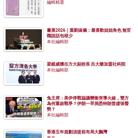
編輯精選
書展2026｜葉劉淑儀：最喜歡姐姐角色 無官
職說話包袱少
本社編輯部
梁鏡威獲任方大副校長 呂大樂加盟社科院
本社編輯部
兔主席：美伊停戰協議變衝突導火線，雙方
為何重啟戰爭？伊朗一早洞悉特朗普虛張聲
勢？
本社編輯部
香港五年規劃須提前布局大鵬灣
來文