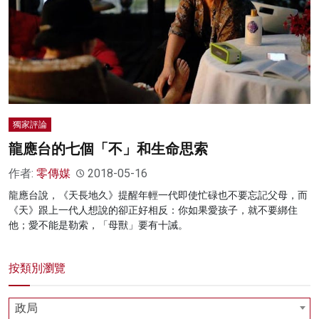
獨家評論
龍應台的七個「不」和生命思索
作者:
零傳媒
2018-05-16
龍應台說，《天長地久》提醒年輕一代即使忙碌也不要忘記父母，而
《天》跟上一代人想說的卻正好相反：你如果愛孩子，就不要綁住
他；愛不能是勒索，「母獸」要有十誡。
按類別瀏覽
政局