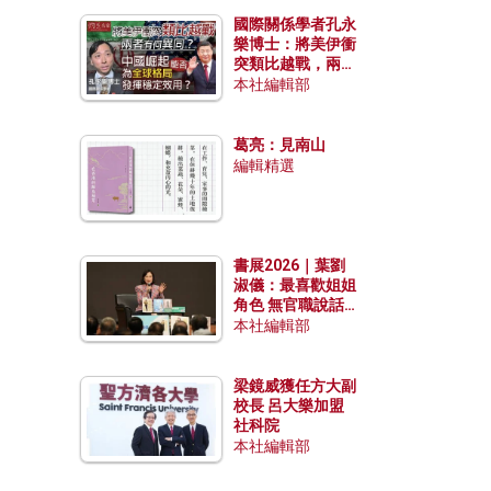
國際關係學者孔永
樂博士：將美伊衝
突類比越戰，兩者
有何異同？中國崛
本社編輯部
起能否為全球格局
發揮穩定效用？
葛亮：見南山
編輯精選
書展2026｜葉劉
淑儀：最喜歡姐姐
角色 無官職說話
包袱少
本社編輯部
梁鏡威獲任方大副
校長 呂大樂加盟
社科院
本社編輯部