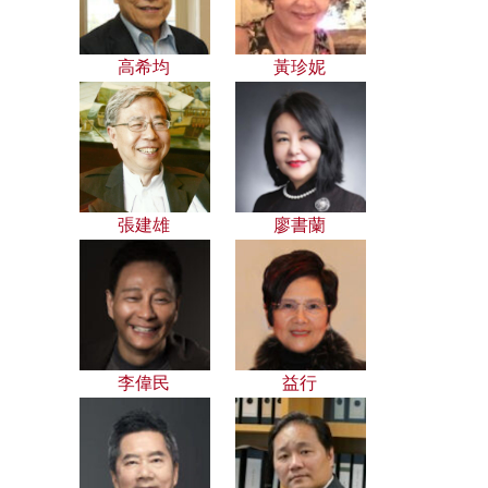
高希均
黃珍妮
張建雄
廖書蘭
李偉民
益行