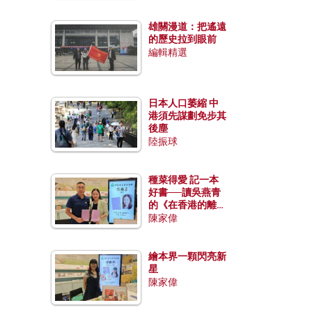
雄關漫道：把遙遠
的歷史拉到眼前
編輯精選
日本人口萎縮 中
港須先謀劃免步其
後塵
陸振球
種菜得愛 記一本
好書──讀吳燕青
的《在香港的離島
種菜》
陳家偉
繪本界一顆閃亮新
星
陳家偉