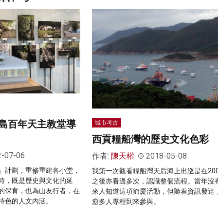
島百年天主教堂導
城市考古
西貢糧船灣的歷史文化色彩
2-07-06
作者:
陳天權
2018-05-08
」計劃，重修重建各小堂，
我第一次觀看糧船灣天后海上出巡是在200
時，既是歷史與文化的延
之後亦看過多次，認識整個流程。當年沒
的保育，也為山友行者，在
來人知道這項節慶活動，但隨着資訊發達
特色的人文內涵。
愈多人專程到來參與。