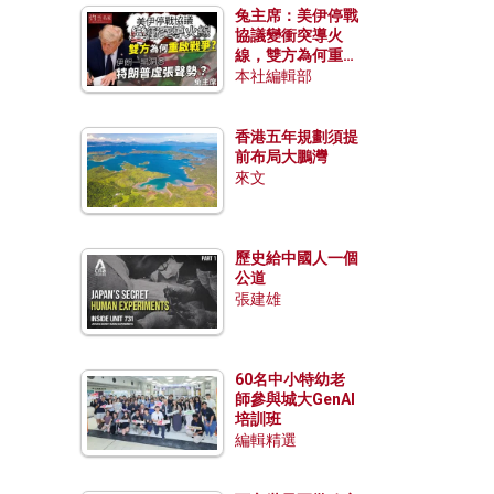
兔主席：美伊停戰
協議變衝突導火
線，雙方為何重啟
戰爭？伊朗一早洞
本社編輯部
悉特朗普虛張聲
勢？
香港五年規劃須提
前布局大鵬灣
來文
歷史給中國人一個
公道
張建雄
60名中小特幼老
師參與城大GenAI
培訓班
編輯精選