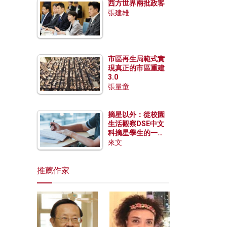
西方世界兩批政客
張建雄
市區再生局範式實
現真正的市區重建
3.0
張量童
摘星以外：從校園
生活觀察DSE中文
科摘星學生的一點
特質
來文
推薦作家