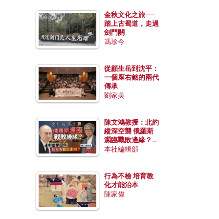
金秋文化之旅──
踏上古蜀道，走過
劍門關
馮珍今
從顧生岳到沈平：
一個座右銘的兩代
傳承
劉家美
陳文鴻教授：北約
縱深空襲 俄羅斯
瀕臨戰敗邊緣？中
國零部件能左右戰
本社編輯部
局走向？
行為不檢 培育教
化才能治本
陳家偉