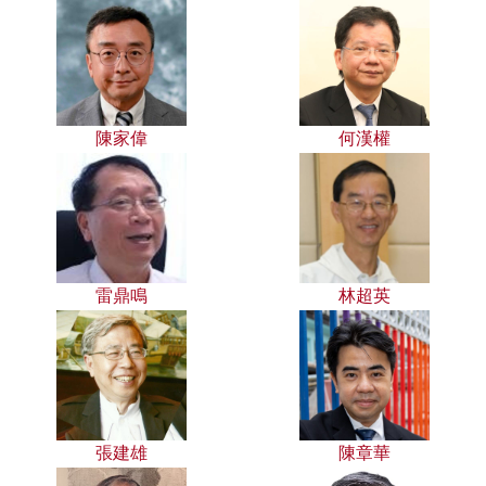
陳家偉
何漢權
雷鼎鳴
林超英
張建雄
陳章華