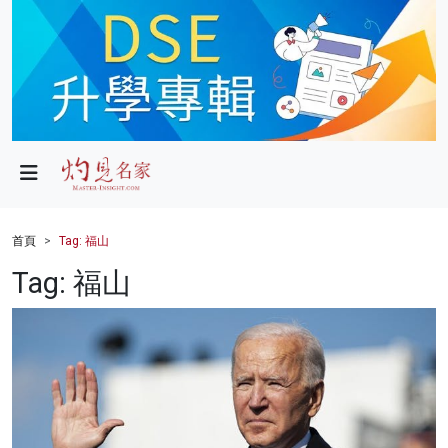
政局
教育
文化
財經
首頁
Tag: 福山
生活
Tag: 福山
健康
商業
科技
影片