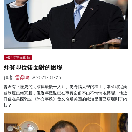
名家榜
灼見活動
關於我們
用經濟學做眼睛
拜登即位後面對的困境
作者:
雷鼎鳴
2021-01-25
曾著有《歷史的完結與最後一人》、史丹福大學的福山，本來認定美
國制度已經完勝，但近年觀點已在事實面前不由不悄悄地轉變。他近
日便在美國雜誌《外交事務》發文哀嘆美國的政治是否已腐爛到了內
核？