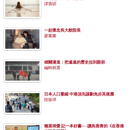
譚寶碩
一起懷念吳大猷院長
廖書蘭
雄關漫道：把遙遠的歷史拉到眼前
編輯精選
日本人口萎縮 中港須先謀劃免步其後塵
陸振球
種菜得愛 記一本好書──讀吳燕青的《在香港