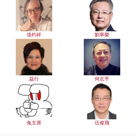
張灼祥
劉寧榮
益行
何志平
兔主席
伍俊飛