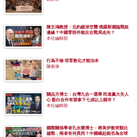
陳文鴻教授：北約縱深空襲 俄羅斯瀕臨戰敗
邊緣？中國零部件能左右戰局走向？
本社編輯部
行為不檢 培育教化才能治本
陳家偉
關品方博士：台灣九合一選舉 民進黨大失人
心 藍白合作有望拿下七成以上縣市？
本社編輯部
國際關係學者孔永樂博士：將美伊衝突類比
越戰，兩者有何異同？中國崛起能否為全球