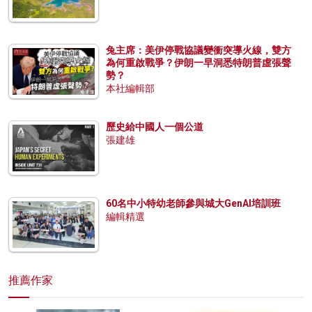
兔主席：美伊停戰協議變衝突導火線，雙方
為何重啟戰爭？伊朗一早洞悉特朗普虛張聲
勢？
本社編輯部
歷史給中國人一個公道
張建雄
60名中小特幼老師參與城大GenAI培訓班
編輯精選
推薦作家