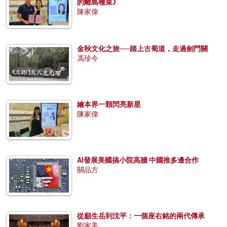
的離島種菜》
陳家偉
金秋文化之旅──踏上古蜀道，走過劍門關
馮珍今
繪本界一顆閃亮新星
陳家偉
AI發展美國搞小院高牆 中國推多邊合作
關品方
從顧生岳到沈平：一個座右銘的兩代傳承
劉家美