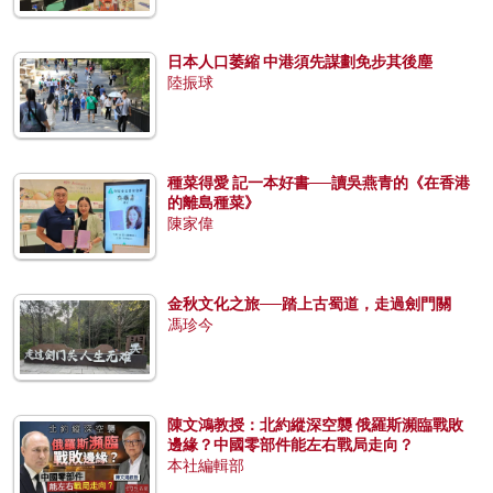
日本人口萎縮 中港須先謀劃免步其後塵
陸振球
種菜得愛 記一本好書──讀吳燕青的《在香港
的離島種菜》
陳家偉
金秋文化之旅──踏上古蜀道，走過劍門關
馮珍今
陳文鴻教授：北約縱深空襲 俄羅斯瀕臨戰敗
邊緣？中國零部件能左右戰局走向？
本社編輯部