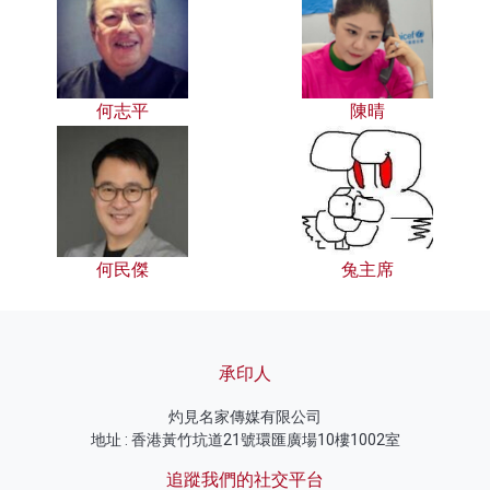
何志平
陳晴
何民傑
兔主席
承印人
灼見名家傳媒有限公司
地址 : 香港黃竹坑道21號環匯廣場10樓1002室
追蹤我們的社交平台