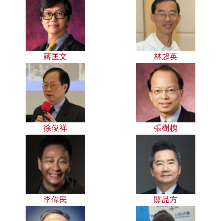
蔣匡文
林超英
徐俊祥
張樹槐
李偉民
關品方