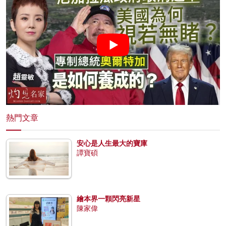
熱門文章
安心是人生最大的寶庫
譚寶碩
繪本界一顆閃亮新星
陳家偉