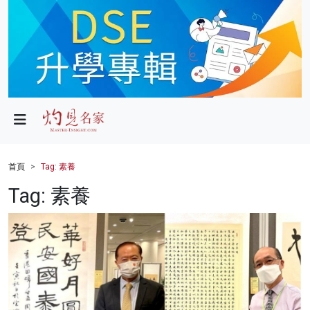
政局
教育
文化
財經
首頁
Tag: 素養
生活
Tag: 素養
健康
商業
科技
影片