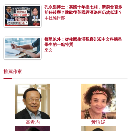
孔永樂博士：英國十年換七相，新揆會否步
前任後塵？脫歐後英國經濟為何仍然低迷？
本社編輯部
摘星以外：從校園生活觀察DSE中文科摘星
學生的一點特質
來文
推薦作家
高希均
黃珍妮