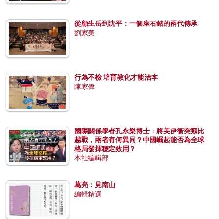
從顧生岳到沈平：一個座右銘的兩代傳承
劉家美
行為不檢 培育教化才能治本
陳家偉
國際關係學者孔永樂博士：將美伊衝突類比
越戰，兩者有何異同？中國崛起能否為全球
格局發揮穩定效用？
本社編輯部
葛亮：見南山
編輯精選