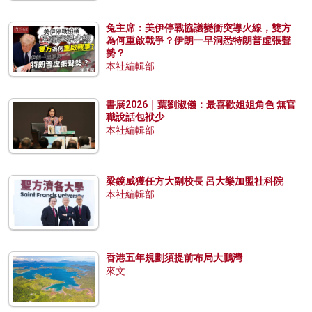
兔主席：美伊停戰協議變衝突導火線，雙方
為何重啟戰爭？伊朗一早洞悉特朗普虛張聲
勢？
本社編輯部
書展2026｜葉劉淑儀：最喜歡姐姐角色 無官
職說話包袱少
本社編輯部
梁鏡威獲任方大副校長 呂大樂加盟社科院
本社編輯部
香港五年規劃須提前布局大鵬灣
來文