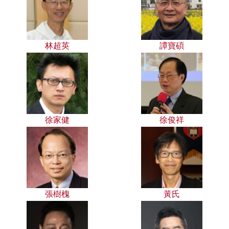
林超英
譚寶碩
徐家健
徐俊祥
張樹槐
黃氏