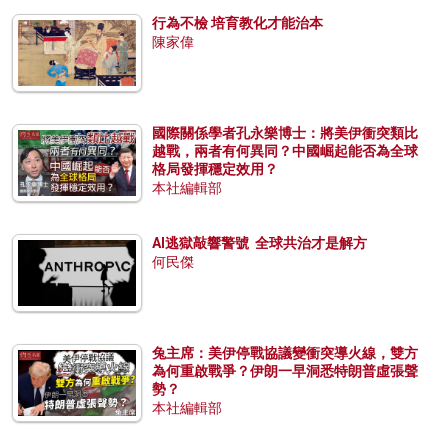
行為不檢 培育教化才能治本
陳家偉
國際關係學者孔永樂博士：將美伊衝突類比
越戰，兩者有何異同？中國崛起能否為全球
格局發揮穩定效用？
本社編輯部
AI逃獄敲響警號 全球共治才是解方
何民傑
兔主席：美伊停戰協議變衝突導火線，雙方
為何重啟戰爭？伊朗一早洞悉特朗普虛張聲
勢？
本社編輯部