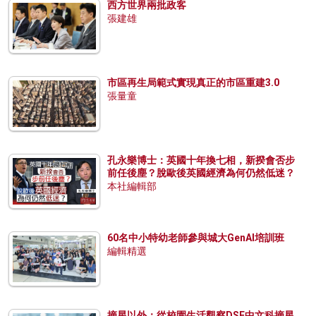
西方世界兩批政客
張建雄
市區再生局範式實現真正的市區重建3.0
張量童
孔永樂博士：英國十年換七相，新揆會否步
前任後塵？脫歐後英國經濟為何仍然低迷？
本社編輯部
60名中小特幼老師參與城大GenAI培訓班
編輯精選
摘星以外：從校園生活觀察DSE中文科摘星