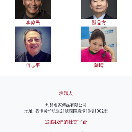
李偉民
關品方
何志平
陳晴
承印人
灼見名家傳媒有限公司
地址 : 香港黃竹坑道21號環匯廣場10樓1002室
追蹤我們的社交平台