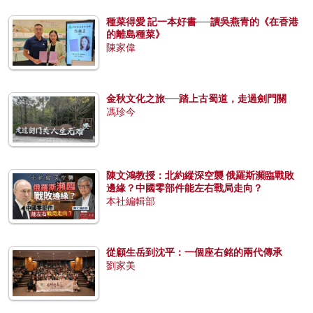
種菜得愛 記一本好書──讀吳燕青的《在香港
的離島種菜》
陳家偉
金秋文化之旅──踏上古蜀道，走過劍門關
馮珍今
陳文鴻教授：北約縱深空襲 俄羅斯瀕臨戰敗
邊緣？中國零部件能左右戰局走向？
本社編輯部
從顧生岳到沈平：一個座右銘的兩代傳承
劉家美