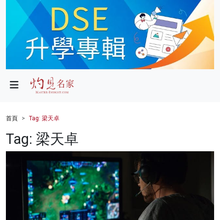
政局
教育
文化
財經
首頁
Tag: 梁天卓
生活
Tag: 梁天卓
健康
商業
科技
影片