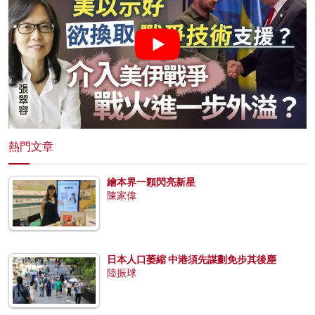
熱門文章
繪本界一顆閃亮新星
陳家偉
日本人口萎縮 中港須先謀劃免步其後塵
陸振球