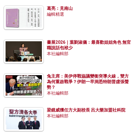
葛亮：見南山
編輯精選
書展2026｜葉劉淑儀：最喜歡姐姐角色 無官
職說話包袱少
本社編輯部
兔主席：美伊停戰協議變衝突導火線，雙方
為何重啟戰爭？伊朗一早洞悉特朗普虛張聲
勢？
本社編輯部
梁鏡威獲任方大副校長 呂大樂加盟社科院
本社編輯部