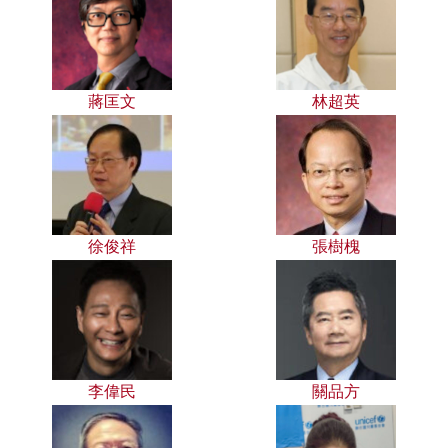
蔣匡文
林超英
徐俊祥
張樹槐
李偉民
關品方