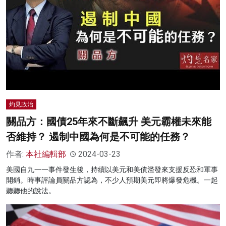
名家榜
灼見活動
關於我們
灼見政治
關品方：國債25年來不斷飆升 美元霸權未來能
否維持？ 遏制中國為何是不可能的任務？
作者:
本社編輯部
2024-03-23
美國自九一一事件發生後，持續以美元和美債濫發來支援反恐和軍事
開銷。時事評論員關品方認為，不少人預期美元即將爆發危機。一起
聽聽他的說法。