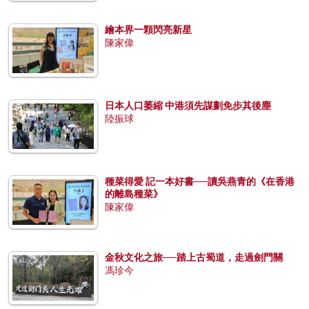
繪本界一顆閃亮新星
陳家偉
日本人口萎縮 中港須先謀劃免步其後塵
陸振球
種菜得愛 記一本好書──讀吳燕青的《在香港
的離島種菜》
陳家偉
金秋文化之旅──踏上古蜀道，走過劍門關
馮珍今