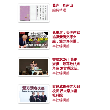
發揮穩定效用？
葛亮：見南山
編輯精選
兔主席：美伊停戰
協議變衝突導火
線，雙方為何重啟
戰爭？伊朗一早洞
本社編輯部
悉特朗普虛張聲
勢？
書展2026｜葉劉
淑儀：最喜歡姐姐
角色 無官職說話
包袱少
本社編輯部
梁鏡威獲任方大副
校長 呂大樂加盟
社科院
本社編輯部