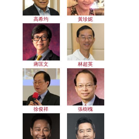
高希均
黃珍妮
蔣匡文
林超英
徐俊祥
張樹槐