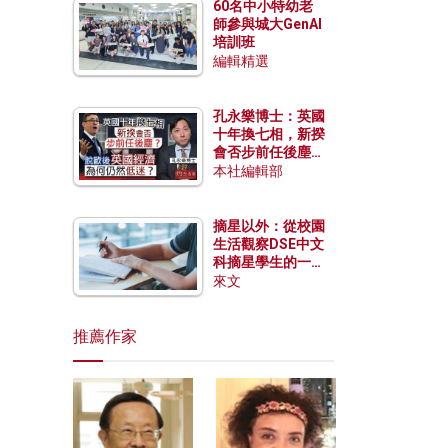
60名中小特幼老
師參與城大GenAI
培訓班
編輯精選
孔永樂博士：英國
十年換七相，新揆
會否步前任後塵？
脫歐後英國經濟為
本社編輯部
何仍然低迷？
摘星以外：從校園
生活觀察DSE中文
科摘星學生的一點
特質
來文
推薦作家