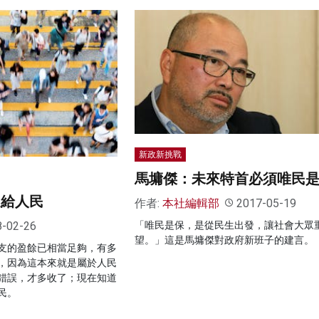
新政新挑戰
馬墉傑：未來特首必須唯民
還給人民
作者:
本社編輯部
2017-05-19
8-02-26
「唯民是保，是從民生出發，讓社會大眾
望。」這是馬墉傑對政府新班子的建言。
支的盈餘已相當足夠，有多
，因為這本來就是屬於人民
錯誤，才多收了；現在知道
民。