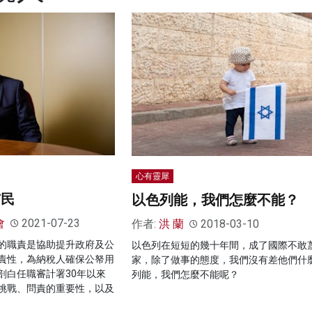
心有靈犀
市民
以色列能，我們怎麼不能？
會
2021-07-23
作者:
洪 蘭
2018-03-10
的職責是協助提升政府及公
以色列在短短的幾十年間，成了國際不敢
責性，為納稅人確保公帑用
家，除了做事的態度，我們沒有差他們什
剖白任職審計署30年以來
列能，我們怎麼不能呢？
挑戰、問責的重要性，以及