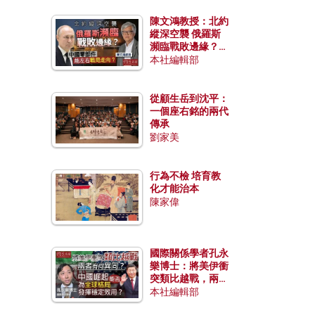
陳文鴻教授：北約
縱深空襲 俄羅斯
瀕臨戰敗邊緣？中
國零部件能左右戰
本社編輯部
局走向？
從顧生岳到沈平：
一個座右銘的兩代
傳承
劉家美
行為不檢 培育教
化才能治本
陳家偉
國際關係學者孔永
樂博士：將美伊衝
突類比越戰，兩者
有何異同？中國崛
本社編輯部
起能否為全球格局