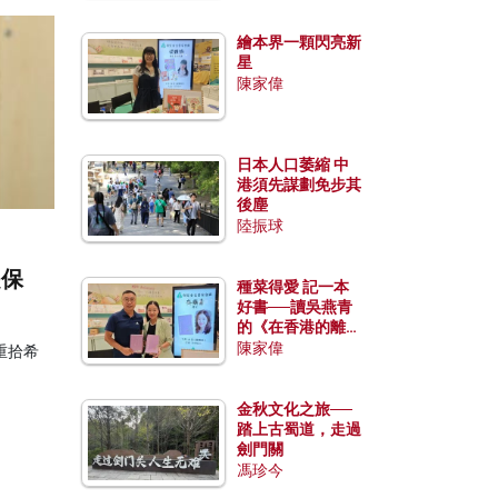
繪本界一顆閃亮新
星
陳家偉
日本人口萎縮 中
港須先謀劃免步其
後塵
陸振球
是保
種菜得愛 記一本
好書──讀吳燕青
的《在香港的離島
種菜》
陳家偉
重拾希
金秋文化之旅──
踏上古蜀道，走過
劍門關
馮珍今