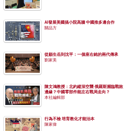
AI發展美國搞小院高牆 中國推多邊合作
關品方
從顧生岳到沈平：一個座右銘的兩代傳承
劉家美
陳文鴻教授：北約縱深空襲 俄羅斯瀕臨戰敗
邊緣？中國零部件能左右戰局走向？
本社編輯部
行為不檢 培育教化才能治本
陳家偉