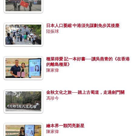
日本人口萎縮 中港須先謀劃免步其後塵
陸振球
種菜得愛 記一本好書──讀吳燕青的《在香港
的離島種菜》
陳家偉
金秋文化之旅──踏上古蜀道，走過劍門關
馮珍今
繪本界一顆閃亮新星
陳家偉