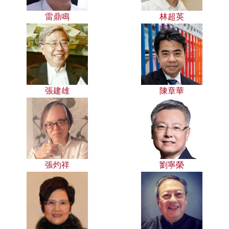
雷鼎鳴
林超英
張建雄
陳章華
張灼祥
劉寧榮