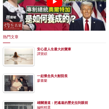
熱門文章
安心是人生最大的寶庫
譚寶碩
一起懷念吳大猷院長
廖書蘭
雄關漫道：把遙遠的歷史拉到眼前
編輯精選