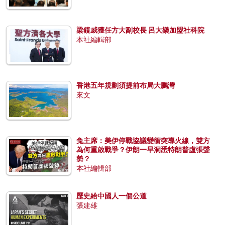
梁鏡威獲任方大副校長 呂大樂加盟社科院
本社編輯部
香港五年規劃須提前布局大鵬灣
來文
兔主席：美伊停戰協議變衝突導火線，雙方
為何重啟戰爭？伊朗一早洞悉特朗普虛張聲
勢？
本社編輯部
歷史給中國人一個公道
張建雄