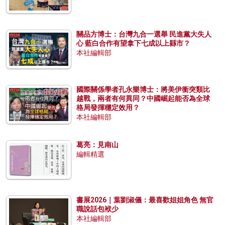
關品方博士：台灣九合一選舉 民進黨大失人
心 藍白合作有望拿下七成以上縣市？
本社編輯部
國際關係學者孔永樂博士：將美伊衝突類比
越戰，兩者有何異同？中國崛起能否為全球
格局發揮穩定效用？
本社編輯部
葛亮：見南山
編輯精選
書展2026｜葉劉淑儀：最喜歡姐姐角色 無官
職說話包袱少
本社編輯部