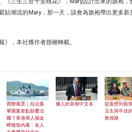
、《三生三世十里桃花》，Mary設計出來的旗袍，
緊貼潮流的Mary，那一天，該會為旗袍帶出更多新
報》，本社獲作者授權轉載。
買辦風雲｜拉法葉
擾人的首相中文名
從面壁到面世
軍購案差點顛覆法
玉生與牛佳
國？香港商人揭金
敦煌路
蟬脫殼內幕：友人