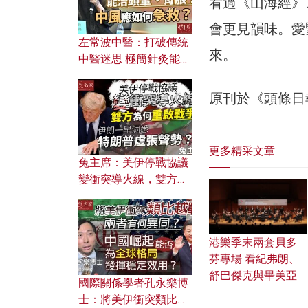
看過《山海經》
會更見韻味。愛
左常波中醫：打破傳統
來。
中醫迷思 極簡針灸能治
頭暈、胃脹？中風應如
何急救？
原刊於《頭條日
更多精采文章
兔主席：美伊停戰協議
變衝突導火線，雙方為
何重啟戰爭？伊朗一早
洞悉特朗普虛張聲勢？
港樂季末兩套貝多
芬專場 看紀弗朗、
舒巴傑克與畢美亞
國際關係學者孔永樂博
士：將美伊衝突類比越