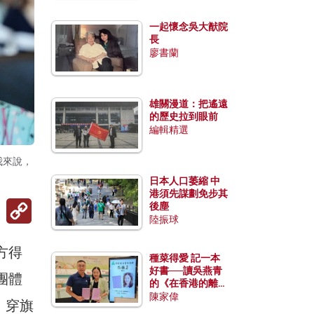
一起懷念吳大猷院
長
廖書蘭
雄關漫道：把遙遠
的歷史拉到眼前
編輯精選
我來說，
日本人口萎縮 中
港須先謀劃免步其
Copy
後塵
Link
陸振球
方得
種菜得愛 記一本
好書──讀吳燕青
團體
的《在香港的離島
種菜》
陳家偉
，穿旗