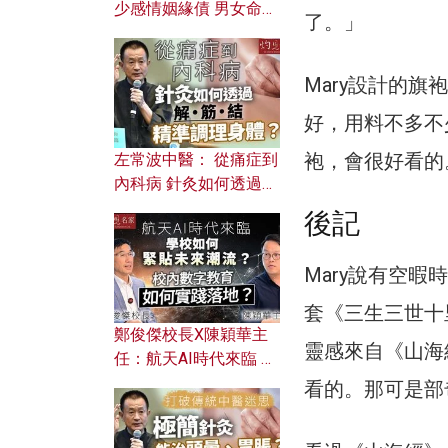
少感情姻緣債 男女命途
了。」
迥異？ 從八字能看透你
的七情六欲？
Mary設計的旗
好，用料不多不
袍，會很好看的
左常波中醫： 從痛症到
內科病 針灸如何透過解
筋結 精準調理身體？
後記
Mary說有空
套《三生三世十
鄭俊傑校長X陳穎華主
靈感來自《山海
任：航天AI時代來臨 學
校如何緊貼未來潮流？
看的。那可是部
校內數字教育如何實踐
落地？