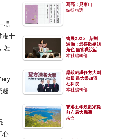
葛亮：見南山
編輯精選
一場
年香港十
書展2026｜葉劉
淑儀：最喜歡姐姐
，怎
角色 無官職說話
包袱少
本社編輯部
梁鏡威獲任方大副
ry
校長 呂大樂加盟
社科院
流趨
本社編輯部
香港五年規劃須提
前布局大鵬灣
來文
品，
開心