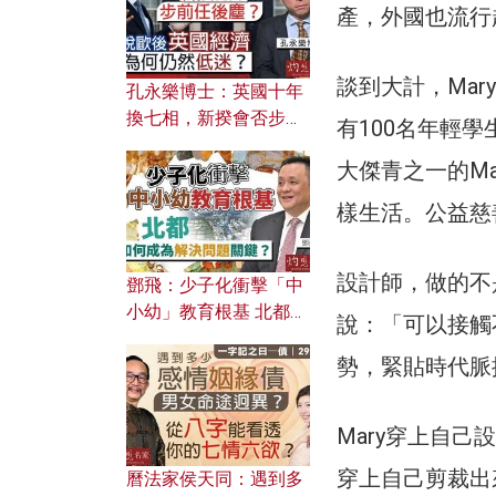
產，外國也流行
談到大計，Ma
孔永樂博士：英國十年
換七相，新揆會否步前
有100名年輕學生
任後塵？脫歐後英國經
大傑青之一的M
濟為何仍然低迷？
樣生活。公益慈
設計師，做的不
鄧飛：少子化衝擊「中
小幼」教育根基 北都如
說：「可以接觸
何成為解決問題關鍵？
勢，緊貼時代脈
Mary穿上自
穿上自己剪裁出
曆法家侯天同：遇到多