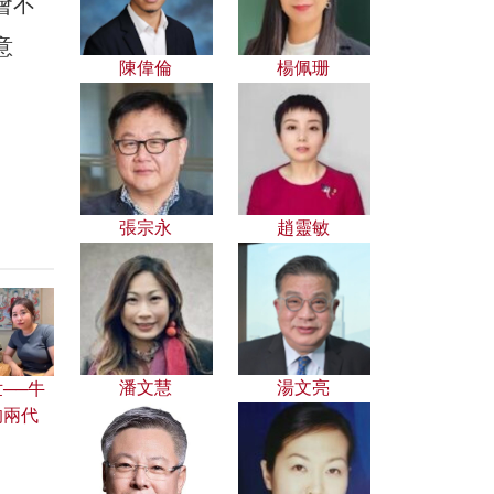
會不
意
陳偉倫
楊佩珊
張宗永
趙靈敏
潘文慧
湯文亮
──牛
的兩代