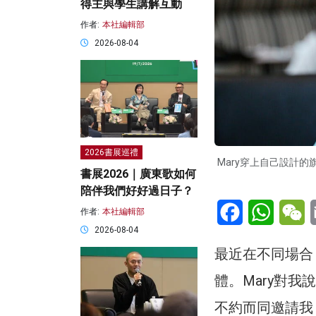
得主與學生講解互動
作者:
本社編輯部
2026-08-04
2026書展巡禮
Mary穿上自己設計
書展2026｜廣東歌如何
陪伴我們好好過日子？
Facebook
WhatsA
W
作者:
本社編輯部
2026-08-04
最近在不同場合
體。Mary對
不約而同邀請我