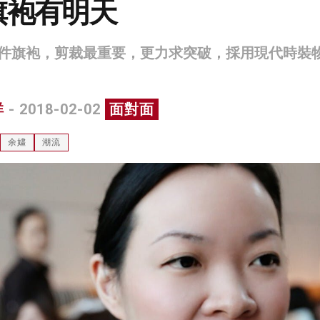
旗袍有明天
件旗袍，剪裁最重要，更力求突破，採用現代時裝
祥
- 2018-02-02
面對面
余嫿
潮流