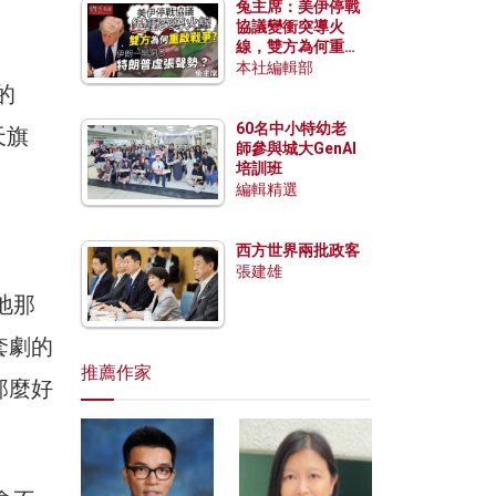
兔主席：美伊停戰
協議變衝突導火
線，雙方為何重啟
戰爭？伊朗一早洞
本社編輯部
悉特朗普虛張聲
的
勢？
60名中小特幼老
天旗
師參與城大GenAI
培訓班
編輯精選
西方世界兩批政客
張建雄
地那
套劇的
推薦作家
那麼好