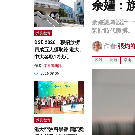
余嫿：
余嫿認為設計一
緊貼時代脈搏。
灼見教育
DSE 2026｜聯招放榜
作者:
張灼
四成五人獲取錄 港大、
中大各取12狀元
設計
旗袍
樂趣
作者:
本社編輯部
2026-08-05
灼見教育
港大亞洲科學營 四諾獎