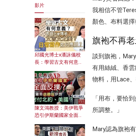
影片
我相信不管Ter
顏色、布料選擇
旗袍不再老
邱國光博士x潘詠儀校
談到旗袍，Mar
長：學習古文有何意
有用絲絨、香雲
義？ 粵語怎樣傳承文言
文之美？ 日常寫作如何
物料，用Lac
應用？
「用布，要恰到
陳文鴻教授：美伊戰爭
所調整。」
恐引伊斯蘭國家全面反
撲？ 俄羅斯欲聯合伊朗
Mary認為旗
對付北約美國？