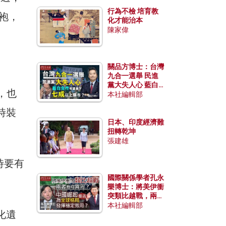
行為不檢 培育教
旗袍，
化才能治本
陳家偉
」
關品方博士：台灣
九合一選舉 民進
黨大失人心 藍白
，也
合作有望拿下七成
本社編輯部
以上縣市？
時裝
日本、印度經濟難
扭轉乾坤
張建雄
時要有
國際關係學者孔永
樂博士：將美伊衝
突類比越戰，兩者
有何異同？中國崛
本社編輯部
化遺
起能否為全球格局
發揮穩定效用？