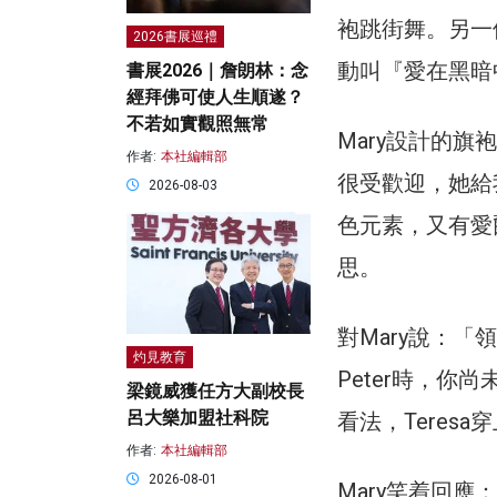
袍跳街舞。另一
2026書展巡禮
動叫『愛在黑暗
書展2026｜詹朗林：念
經拜佛可使人生順遂？
不若如實觀照無常
Mary設計的
作者:
本社編輯部
很受歡迎，她給
2026-08-03
色元素，又有愛
思。
對Mary說：「領
灼見教育
Peter時，你尚
梁鏡威獲任方大副校長
呂大樂加盟社科院
看法，Teres
作者:
本社編輯部
2026-08-01
Mary笑着回應