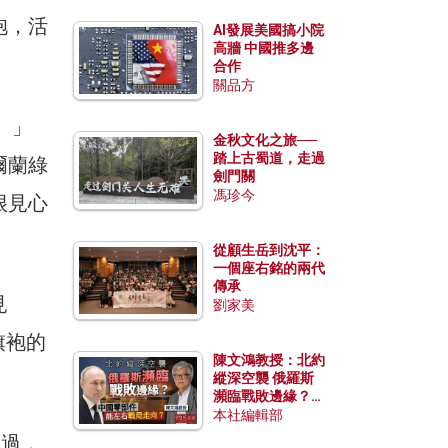
袍，活
AI發展美國搞小院
高牆 中國推多邊
合作
關品方
。」
金秋文化之旅──
踏上古蜀道，走過
爾蘭綠
劍門關
馮珍今
很見心
從顧生岳到沈平：
一個座右銘的兩代
傳承
見
劉家美
旗袍的
陳文鴻教授：北約
縱深空襲 俄羅斯
瀕臨戰敗邊緣？中
國零部件能左右戰
本社編輯部
局走向？
不過，