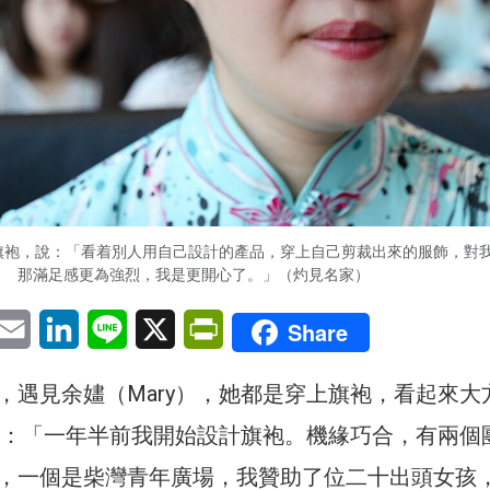
的旗袍，說：「看着別人用自己設計的產品，穿上自己剪裁出來的服飾，對
那滿足感更為強烈，我是更開心了。」（灼見名家）
pp
eChat
Email
LinkedIn
Line
X
PrintFriendly
Share
，遇見余嫿（Mary），她都是穿上旗袍，看起來大
我說：「一年半前我開始設計旗袍。機緣巧合，有兩個
，一個是柴灣青年廣場，我贊助了位二十出頭女孩