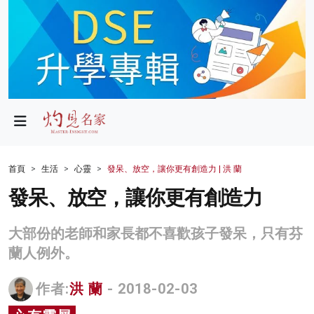
政局
教育
文化
財經
首頁
生活
心靈
發呆、放空，讓你更有創造力 | 洪 蘭
生活
發呆、放空，讓你更有創造力
健康
大部份的老師和家長都不喜歡孩子發呆，只有芬
商業
蘭人例外。
科技
作者:
洪 蘭
- 2018-02-03
影片