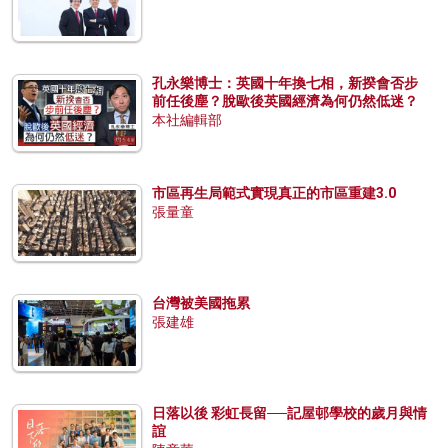
孔永樂博士：英國十年換七相，新揆會否步
前任後塵？脫歐後英國經濟為何仍然低迷？
本社編輯部
市區再生局範式實現真正的市區重建3.0
張量童
台灣被美國拖累
張建雄
日落以後 彩虹長留──記屋邨學校的歲月與情
誼