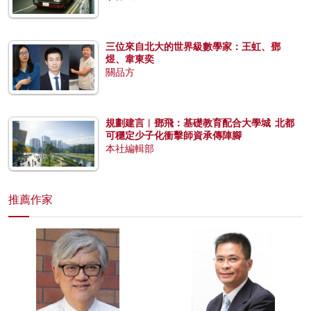
三位來自北大的世界級數學家：王虹、鄧
煜、韋東奕
關品方
規劃建言︱鄧飛：基礎教育配合大學城 北都
可穩定少子化衝擊師資承傳陣腳
本社編輯部
推薦作家