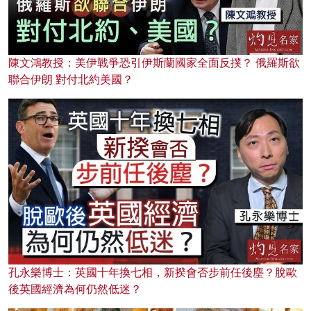
陳文鴻教授：美伊戰爭恐引伊斯蘭國家全面反撲？ 俄羅斯欲
聯合伊朗 對付北約美國？
孔永樂博士：英國十年換七相，新揆會否步前任後塵？脫歐
後英國經濟為何仍然低迷？