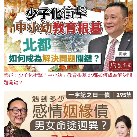
鄧飛：少子化衝擊「中小幼」教育根基 北都如何成為解決問
題關鍵？