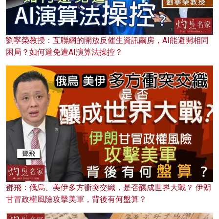
劉寧榮教授：互聯網的開放反催生資訊繭房，AI能避開相同
困局？如何避免遭AI演算法操控？
鄧飛：俄烏、美伊多方衝突交織，是否釀成世界大戰？ 伊朗
甘冒政權風險攻擊美軍，背後有何盤算？