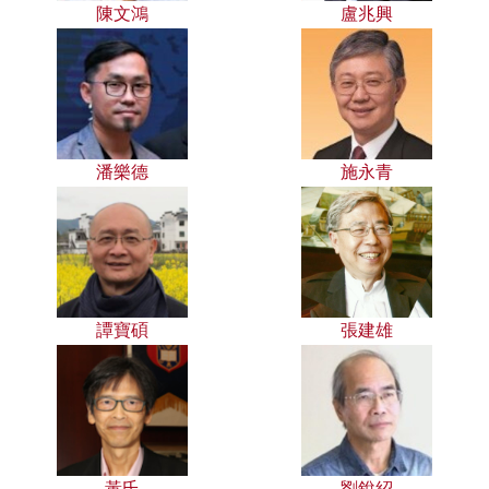
陳文鴻
盧兆興
潘樂德
施永青
譚寶碩
張建雄
黃氏
劉銳紹