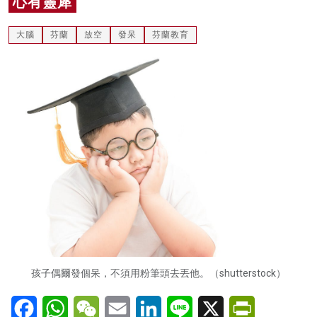
心有靈犀
名家榜
大腦
芬蘭
放空
發呆
芬蘭教育
灼見活動
關於我們
孩子偶爾發個呆，不須用粉筆頭去丟他。（shutterstock）
Facebook
WhatsApp
WeChat
Email
LinkedIn
Line
X
PrintFriendl