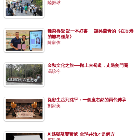
陸振球
種菜得愛 記一本好書──讀吳燕青的《在香港
的離島種菜》
陳家偉
金秋文化之旅──踏上古蜀道，走過劍門關
馮珍今
從顧生岳到沈平：一個座右銘的兩代傳承
劉家美
AI逃獄敲響警號 全球共治才是解方
何民傑