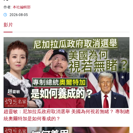
作者:
本社編輯部
2026-08-05
影片
趙靈敏：尼加拉瓜政府取消選舉 美國為何視若無睹？ 專制總
統奧爾特加是如何養成的？