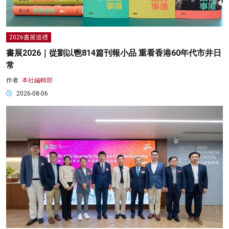
2026書展巡禮
書展2026｜從劉以鬯814篇刊報小品 重看香港60年代市井日
常
作者:
本社編輯部
2026-08-06