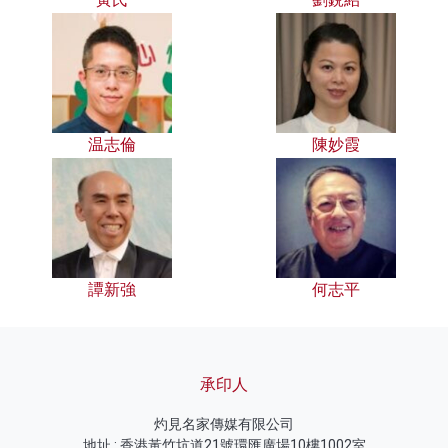
温志倫
陳妙霞
譚新強
何志平
承印人
灼見名家傳媒有限公司
地址 : 香港黃竹坑道21號環匯廣場10樓1002室