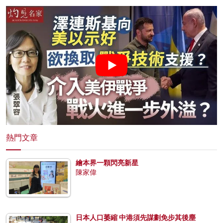
熱門文章
繪本界一顆閃亮新星
陳家偉
日本人口萎縮 中港須先謀劃免步其後塵