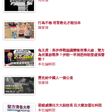
行為不檢 培育教化才能治本
陳家偉
兔主席：美伊停戰協議變衝突導火線，雙方
為何重啟戰爭？伊朗一早洞悉特朗普虛張聲
勢？
本社編輯部
歷史給中國人一個公道
張建雄
梁鏡威獲任方大副校長 呂大樂加盟社科院
本社編輯部