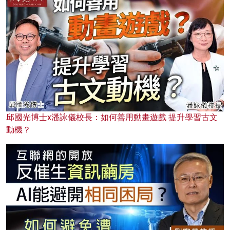
邱國光博士x潘詠儀校長：如何善用動畫遊戲 提升學習古文
動機？