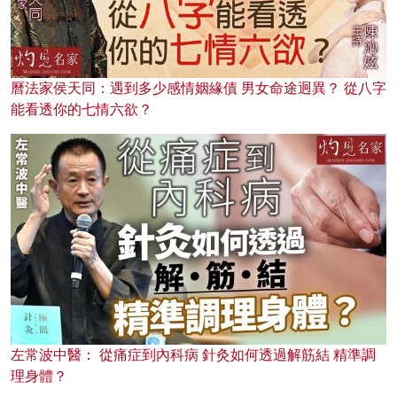
曆法家侯天同：遇到多少感情姻緣債 男女命途迥異？ 從八字
能看透你的七情六欲？
左常波中醫： 從痛症到內科病 針灸如何透過解筋結 精準調
理身體？