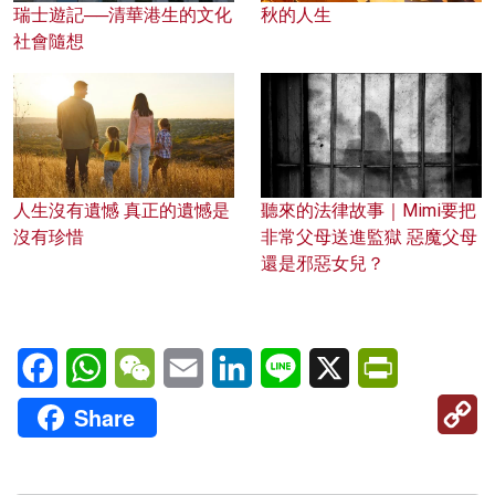
瑞士遊記──清華港生的文化
秋的人生
社會隨想
人生沒有遺憾 真正的遺憾是
聽來的法律故事｜Mimi要把
沒有珍惜
非常父母送進監獄 惡魔父母
還是邪惡女兒？
Facebook
WhatsApp
WeChat
Email
LinkedIn
Line
X
PrintFriendl
C
Share
Li