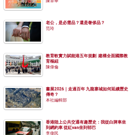
陳章華
老公，是必需品？還是奢侈品？
范玲
教育軟實力賦能港五年規劃 建構全面國際教
育樞紐
陳偉倫
書展2026｜走過百年 九龍寨城如何延續歷史
傳奇？
本社編輯部
香港陸上公共交通有趣歷史：我從白牌車坐
到網約車 從紅van坐到邨巴
李偉民