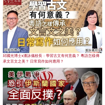
邱國光博士x潘詠儀校長：學習古文有何意義？ 粵語怎樣傳
承文言文之美？ 日常寫作如何應用？