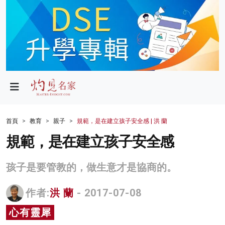
政局
教育
文化
財經
首頁
教育
親子
規範，是在建立孩子安全感 | 洪 蘭
生活
規範，是在建立孩子安全感
健康
孩子是要管教的，做生意才是協商的。
商業
作者:
洪 蘭
- 2017-07-08
科技
心有靈犀
影片