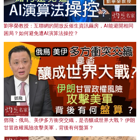
劉寧榮教授：互聯網的開放反催生資訊繭房，AI能避開相同
困局？如何避免遭AI演算法操控？
鄧飛：俄烏、美伊多方衝突交織，是否釀成世界大戰？ 伊朗
甘冒政權風險攻擊美軍，背後有何盤算？