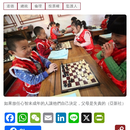
道德
總統
倫理
投票權
監護人
名家榜
灼見活動
關於我們
如果放任心智未成年的人讓他們自己決定，父母是失責的（亞新社）
Facebook
WhatsApp
WeChat
Email
LinkedIn
Line
X
PrintFriendl
C