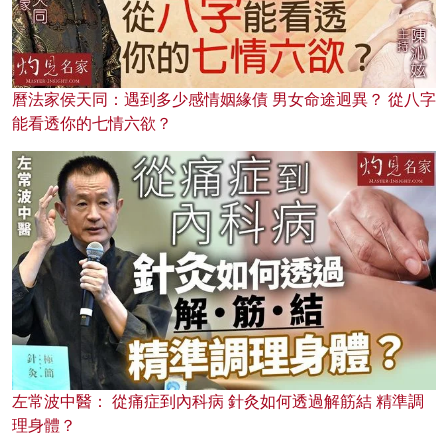
曆法家侯天同：遇到多少感情姻緣債 男女命途迥異？ 從八字
能看透你的七情六欲？
左常波中醫： 從痛症到內科病 針灸如何透過解筋結 精準調
理身體？