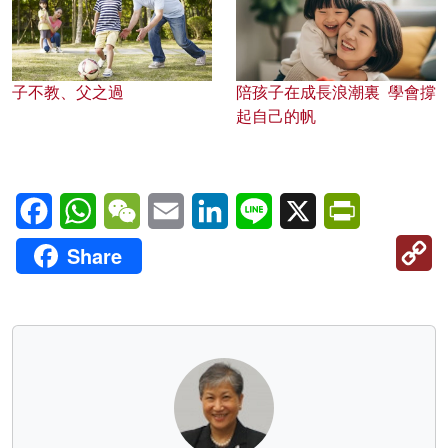
子不教、父之過
陪孩子在成長浪潮裏 學會撐
起自己的帆
Facebook
WhatsApp
WeChat
Email
LinkedIn
Line
X
PrintFriendl
C
Share
Li