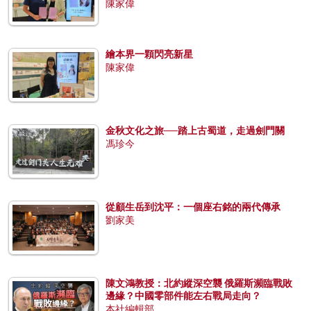
陳家偉
繪本界一顆閃亮新星
陳家偉
金秋文化之旅──踏上古蜀道，走過劍門關
馮珍今
從顧生岳到沈平：一個座右銘的兩代傳承
劉家美
陳文鴻教授：北約縱深空襲 俄羅斯瀕臨戰敗
邊緣？中國零部件能左右戰局走向？
本社編輯部