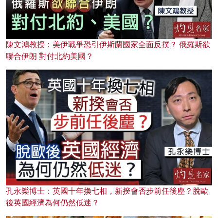
陳文鴻教授：美伊戰爭恐引伊斯蘭國家全面反撲？ 俄羅斯欲
聯合伊朗 對付北約美國？
孔永樂博士：英國十年換七相，新揆會否步前任後塵？脫歐
後英國經濟為何仍然低迷？