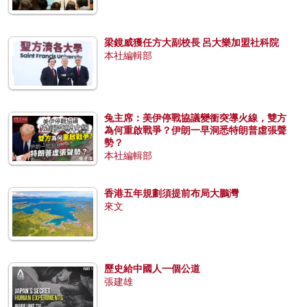
梁鏡威獲任方大副校長 呂大樂加盟社科院
本社編輯部
兔主席：美伊停戰協議變衝突導火線，雙方
為何重啟戰爭？伊朗一早洞悉特朗普虛張聲
勢？
本社編輯部
香港五年規劃須提前布局大鵬灣
來文
歷史給中國人一個公道
張建雄