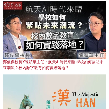
鄭俊傑校長X陳穎華主任：航天AI時代來臨 學校如何緊貼未
來潮流？校內數字教育如何實踐落地？