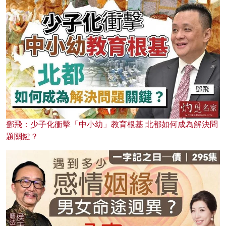
鄧飛：少子化衝擊「中小幼」教育根基 北都如何成為解決問
題關鍵？