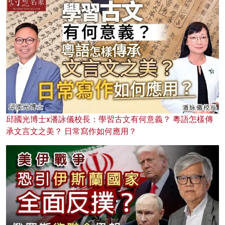
邱國光博士x潘詠儀校長：學習古文有何意義？ 粵語怎樣傳
承文言文之美？ 日常寫作如何應用？