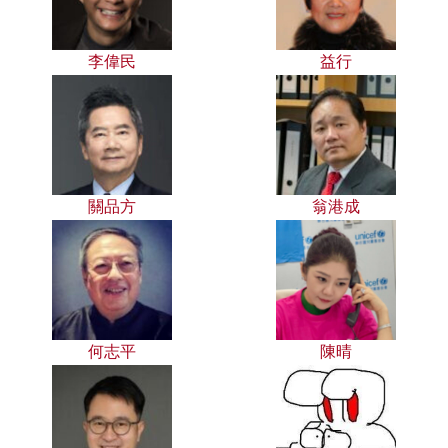
李偉民
益行
關品方
翁港成
何志平
陳晴