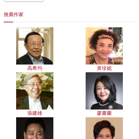
推薦作家
高希均
黃珍妮
張建雄
廖書蘭