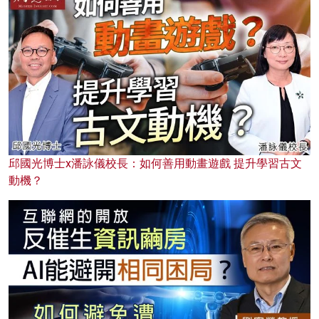
邱國光博士x潘詠儀校長：如何善用動畫遊戲 提升學習古文
動機？