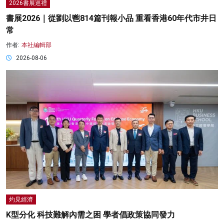
2026書展巡禮
書展2026｜從劉以鬯814篇刊報小品 重看香港60年代市井日
常
作者:
本社編輯部
2026-08-06
灼見經濟
K型分化 科技難解內需之困 學者倡政策協同發力