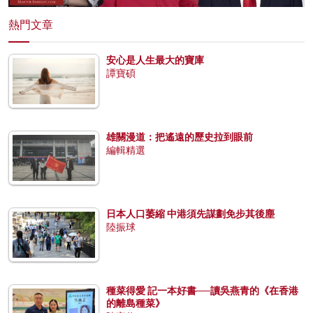
熱門文章
安心是人生最大的寶庫
譚寶碩
雄關漫道：把遙遠的歷史拉到眼前
編輯精選
日本人口萎縮 中港須先謀劃免步其後塵
陸振球
種菜得愛 記一本好書──讀吳燕青的《在香港
的離島種菜》