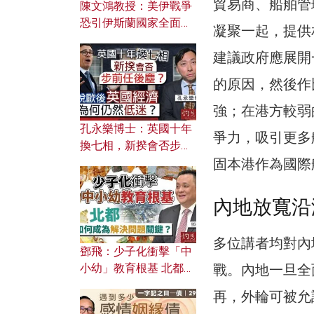
貿易商、船舶管
陳文鴻教授：美伊戰爭
恐引伊斯蘭國家全面反
凝聚一起，提供
撲？ 俄羅斯欲聯合伊朗
建議政府應展開
對付北約美國？
的原因，然後作
強；在港方較弱
孔永樂博士：英國十年
爭力，吸引更多
換七相，新揆會否步前
任後塵？脫歐後英國經
固本港作為國際
濟為何仍然低迷？
內地放寬沿
多位講者均對內
鄧飛：少子化衝擊「中
戰。內地一旦全
小幼」教育根基 北都如
何成為解決問題關鍵？
再，外輪可被允