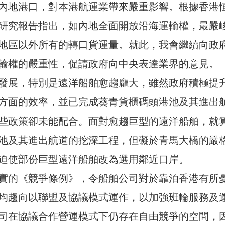
內地港口，對本港航運業帶來嚴重影響。根據香港
研究報告指出，如內地全面開放沿海運輸權，最嚴
地區以外所有的轉口貨運量。就此，我會繼續向政
輸權的嚴重性，促請政府向中央表達業界的意見。
發展，特別是遠洋船舶愈趨龐大，雖然政府積極提
方面的效率，並已完成葵青貨櫃碼頭港池及其進出
些政策卻未能配合。面對愈趨巨型的遠洋船舶，就
池及其進出航道的挖深工程，但礙於青馬大橋的嚴
迫使部份巨型遠洋船舶改為選用鄰近口岸。
實的《競爭條例》，令船舶公司對於靠泊香港有所
均趨向以聯盟及協議模式運作，以加強班輪服務及
司在協議合作營運模式下仍存在自由競爭的空間，