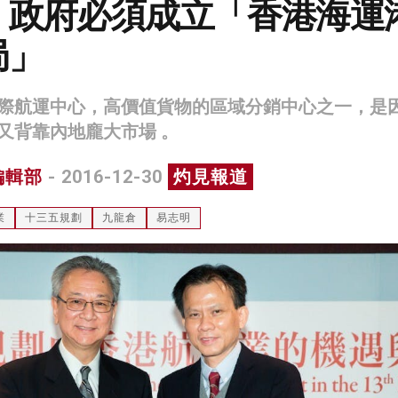
：政府必須成立「香港海運
局」
際航運中心，高價值貨物的區域分銷中心之一，是
又背靠內地龐大市場 。
編輯部
- 2016-12-30
灼見報道
業
十三五規劃
九龍倉
易志明