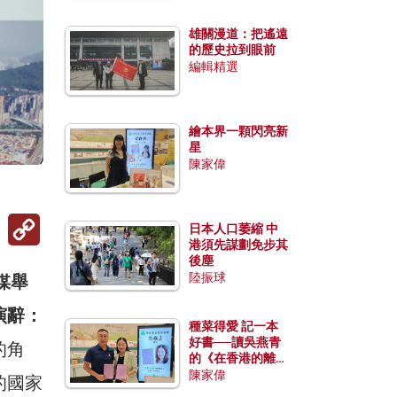
雄關漫道：把遙遠
的歷史拉到眼前
編輯精選
繪本界一顆閃亮新
星
陳家偉
Copy
日本人口萎縮 中
Link
港須先謀劃免步其
後塵
陸振球
媒舉
演辭：
種菜得愛 記一本
好書──讀吳燕青
的角
的《在香港的離島
種菜》
陳家偉
的國家