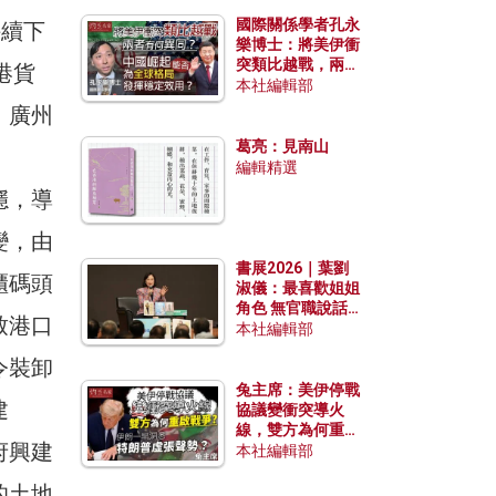
國際關係學者孔永
持續下
樂博士：將美伊衝
突類比越戰，兩者
港貨
有何異同？中國崛
本社編輯部
起能否為全球格局
、廣州
發揮穩定效用？
葛亮：見南山
編輯精選
穩，導
變，由
書展2026｜葉劉
櫃碼頭
淑儀：最喜歡姐姐
角色 無官職說話
致港口
包袱少
本社編輯部
令裝卸
兔主席：美伊停戰
建
協議變衝突導火
線，雙方為何重啟
府興建
戰爭？伊朗一早洞
本社編輯部
悉特朗普虛張聲
的土地
勢？