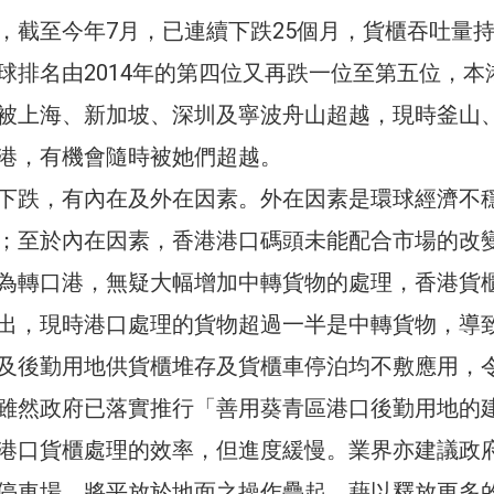
，截至今年7月，已連續下跌25個月，貨櫃吞吐量
球排名由2014年的第四位又再跌一位至第五位，本
被上海、新加坡、深圳及寧波舟山超越，現時釜山
港，有機會隨時被她們超越。
下跌，有內在及外在因素。外在因素是環球經濟不
；至於內在因素，香港港口碼頭未能配合市場的改
為轉口港，無疑大幅增加中轉貨物的處理，香港貨
出，現時港口處理的貨物超過一半是中轉貨物，導
及後勤用地供貨櫃堆存及貨櫃車停泊均不敷應用，
雖然政府已落實推行「善用葵青區港口後勤用地的
港口貨櫃處理的效率，但進度緩慢。業界亦建議政
停車場，將平放於地面之操作疊起，藉以釋放更多