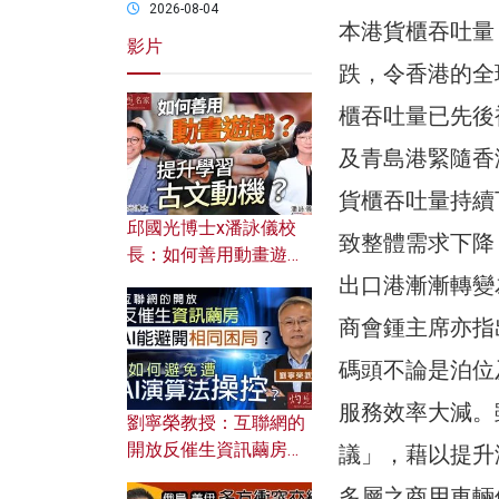
2026-08-04
本港貨櫃吞吐量
影片
跌，令香港的全
櫃吞吐量已先後
及青島港緊隨香
貨櫃吞吐量持續
邱國光博士x潘詠儀校
致整體需求下降
長：如何善用動畫遊戲
提升學習古文動機？
出口港漸漸轉變
商會鍾主席亦指
碼頭不論是泊位
服務效率大減。
劉寧榮教授：互聯網的
開放反催生資訊繭房，
議」，藉以提升
AI能避開相同困局？如
多層之商用車輛