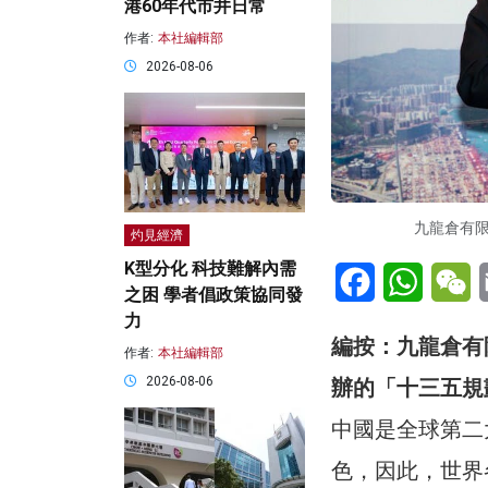
港60年代市井日常
作者:
本社編輯部
2026-08-06
九龍倉有
灼見經濟
K型分化 科技難解內需
Facebook
WhatsA
W
之困 學者倡政策協同發
力
編按：九龍倉有
作者:
本社編輯部
2026-08-06
辦的「十三五規
中國是全球第二
色，因此，世界