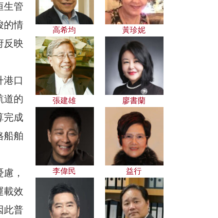
恒生管
峻的情
高希均
黃珍妮
府反映
升港口
航道的
張建雄
廖書蘭
算完成
格船舶
李偉民
益行
憂慮，
運載效
因此普