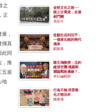
首之
金秋文化之旅──
踏上古蜀道，走過
，正
劍門關
馮珍今
發展，
從顧生岳到沈平：
一個座右銘的兩代
發揮其
傳承
劉家美
與此同
位，推
陳文鴻教授：北約
縱深空襲 俄羅斯
三五規
瀕臨戰敗邊緣？中
國零部件能左右戰
本社編輯部
心地
局走向？
行為不檢 培育教
化才能治本
陳家偉