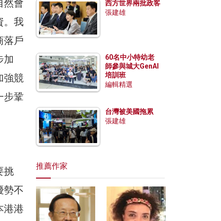
自然會
西方世界兩批政客
張建雄
資。我
商落戶
步加
60名中小特幼老
師參與城大GenAI
培訓班
加強競
編輯精選
一步鞏
台灣被美國拖累
張建雄
推薦作家
要挑
優勢不
本港港