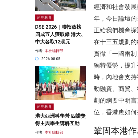
經濟和社會發展
年，今日論壇的
灼見教育
DSE 2026｜聯招放榜
正給我們機會探
四成五人獲取錄 港大、
在十三五規劃的
中大各取12狀元
作者:
本社編輯部
貫徹「一國兩制
2026-08-05
獨特優勢，提升
時，內地會支持
動融資、商貿、
劃的綱要中明言
灼見教育
位，香港應如何
港大亞洲科學營 四諾獎
得主與學生講解互動
鞏固本港作
作者:
本社編輯部