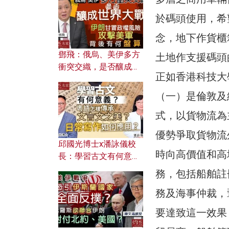
何避免遭AI演算法操
控？
於碼頭使用，希
念，地下作貨櫃
鄧飛：俄烏、美伊多方
土地作支援碼頭
衝突交織，是否釀成世
正如香港科技大
界大戰？ 伊朗甘冒政權
風險攻擊美軍，背後有
（一）是倫敦及
何盤算？
式，以貨物流為
優勢爭取貨物流
邱國光博士x潘詠儀校
時向高價值和高
長：學習古文有何意
義？ 粵語怎樣傳承文言
務，包括船舶註
文之美？ 日常寫作如何
務及海事仲裁，
應用？
要達致這一效果