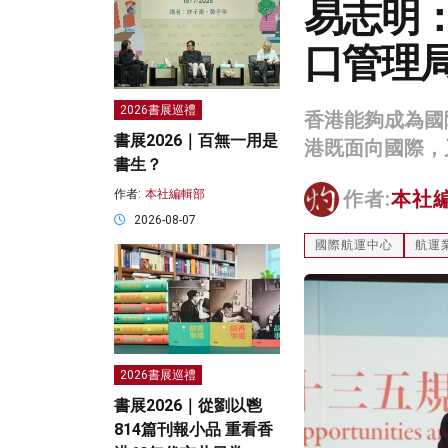
易志明
口管理
2026書展巡禮
香港能夠成為國
書展2026｜百無一用是
港既面向國際，
書生？
作者:
本社編輯部
作者:
本社
2026-08-07
國際航運中心
航運
2026書展巡禮
書展2026｜從劉以鬯
814篇刊報小品 重看香