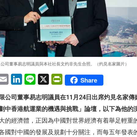
限公司董事易志明議員與本社社長文灼非先生合照。（灼見名家圖片）
pp
eChat
Email
LinkedIn
Line
X
PrintFriendly
Share
限公司董事易志明議員在11月24日出席灼見名家傳
劃中香港航運業的機遇與挑戰」論壇，以下為他的
大的經濟體，正因為中國對世界經濟有着舉足輕重
各國對中國的發展及規劃十分關注，而每五年發表