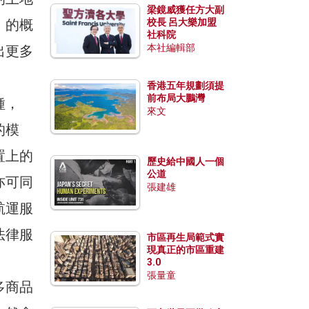
梁鏡威獲任方大副
」的概
校長 呂大樂加盟
社科院
本社編輯部
出更多
香港五年規劃須提
前布局大鵬灣
種，
來文
的模
置上的
歷史給中國人一個
公道
亦可同
張建雄
航運服
法律服
市區再生局範式實
現真正的市區重建
3.0
張量童
多商品