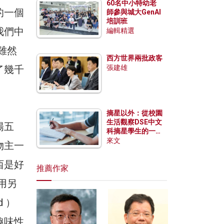
60名中小特幼老
的一個
師參與城大GenAI
培訓班
我們中
編輯精選
，雖然
西方世界兩批政客
了幾千
張建雄
摘星以外：從校園
生活觀察DSE中文
陽五
科摘星學生的一點
特質
來文
物主一
西是好
推薦作家
人用另
d ）
趣味性