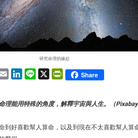
研究命理的緣起
pp
eChat
Email
LinkedIn
Line
X
PrintFriendly
Share
理能用特殊的角度，解釋宇宙與人生。（Pixaba
命到好喜歡幫人算命，以及到現在不太喜歡幫人算