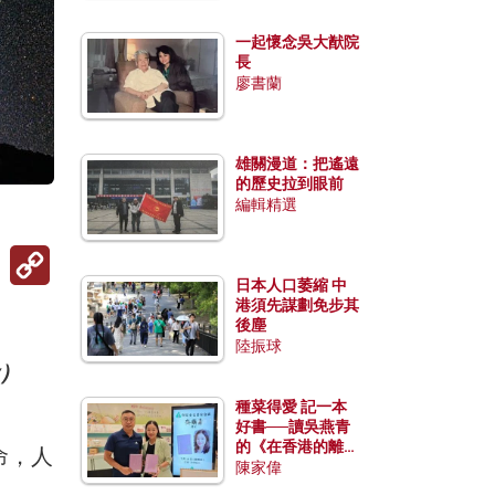
一起懷念吳大猷院
長
廖書蘭
雄關漫道：把遙遠
的歷史拉到眼前
編輯精選
Copy
Link
日本人口萎縮 中
港須先謀劃免步其
後塵
陸振球
y）
種菜得愛 記一本
好書──讀吳燕青
的《在香港的離島
命，人
種菜》
陳家偉