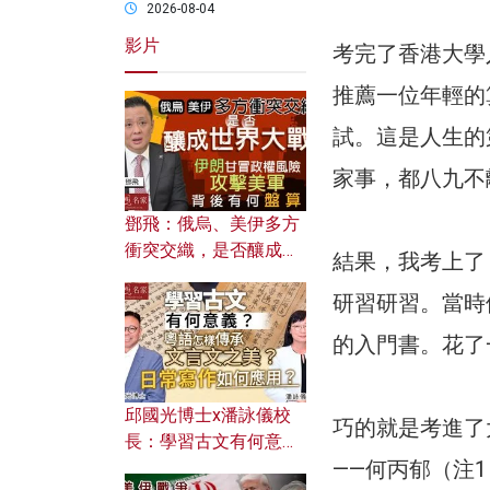
2026-08-04
影片
考完了香港大學
推薦一位年輕的
試。這是人生的
家事，都八九不
鄧飛：俄烏、美伊多方
衝突交織，是否釀成世
結果，我考上了
界大戰？ 伊朗甘冒政權
研習研習。當時
風險攻擊美軍，背後有
何盤算？
的入門書。花了
邱國光博士x潘詠儀校
巧的就是考進了
長：學習古文有何意
——何丙郁（注
義？ 粵語怎樣傳承文言