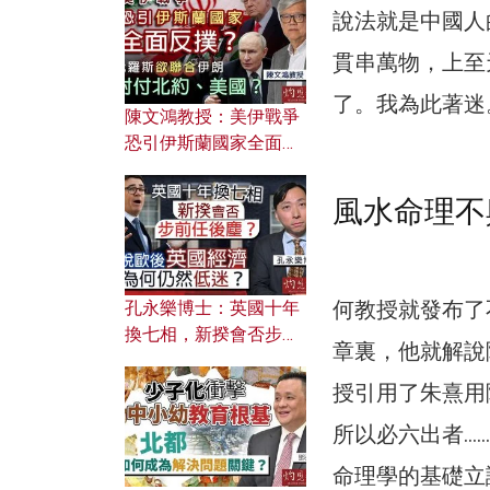
文之美？ 日常寫作如何
說法就是中國人
應用？
貫串萬物，上至
了。我為此著迷
陳文鴻教授：美伊戰爭
恐引伊斯蘭國家全面反
撲？ 俄羅斯欲聯合伊朗
對付北約美國？
風水命理不
何教授就發布了
孔永樂博士：英國十年
換七相，新揆會否步前
章裏，他就解說
任後塵？脫歐後英國經
濟為何仍然低迷？
授引用了朱熹用
所以必六出者…
命理學的基礎立