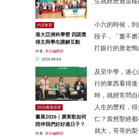
生就經歷過這樣
小六的時候，到
灼見教育
港大亞洲科學營 四諾獎
段子，「薑不磨
得主與學生講解互動
打銀行的唐老鴨
作者:
本社編輯部
2026-08-04
及至中學，迷心
行的東西看得進
時，就經常問自
人生的歷程，得
2026書展巡禮
書展2026｜廣東歌如何
仁？當然聖經都
陪伴我們好好過日子？
就大，哥哥的梨
作者:
本社編輯部