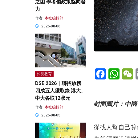
之困 學者倡政策協同發
力
作者:
本社編輯部
2026-08-06
Facebook
WhatsA
W
灼見教育
DSE 2026｜聯招放榜
四成五人獲取錄 港大、
中大各取12狀元
封面圖片：中國命
作者:
本社編輯部
2026-08-05
從找人幫自己算