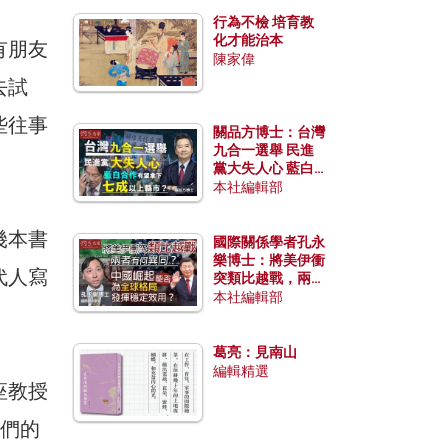
行為不檢 培育教
化才能治本
有朋友
陳家偉
去試
些往事
關品方博士：台灣
九合一選舉 民進
黨大失人心 藍白
合作有望拿下七成
本社編輯部
以上縣市？
幾本書
國際關係學者孔永
樂博士：將美伊衝
代人寫
突類比越戰，兩者
有何異同？中國崛
本社編輯部
。
起能否為全球格局
發揮穩定效用？
葛亮：見南山
編輯精選
座教授
他們的