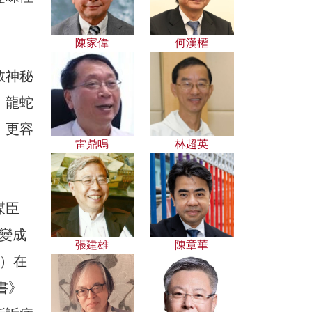
陳家偉
何漢權
教神秘
，龍蛇
，更容
雷鼎鳴
林超英
謀臣
變成
張建雄
陳章華
）在
書》