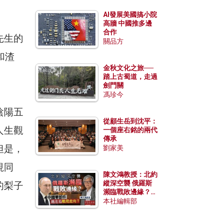
AI發展美國搞小院
高牆 中國推多邊
合作
先生的
關品方
和渣
金秋文化之旅──
踏上古蜀道，走過
劍門關
馮珍今
陰陽五
從顧生岳到沈平：
人生觀
一個座右銘的兩代
傳承
但是，
劉家美
視同
陳文鴻教授：北約
縱深空襲 俄羅斯
的梨子
瀕臨戰敗邊緣？中
國零部件能左右戰
本社編輯部
局走向？