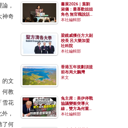
書展2026｜葉劉
理論，
淑儀：最喜歡姐姐
角色 無官職說話
太神奇
包袱少
本社編輯部
梁鏡威獲任方大副
校長 呂大樂加盟
社科院
本社編輯部
香港五年規劃須提
前布局大鵬灣
來文
〉的文
。何教
兔主席：美伊停戰
「雪花
協議變衝突導火
線，雙方為何重啟
此外，
戰爭？伊朗一早洞
本社編輯部
悉特朗普虛張聲
聽了何
勢？