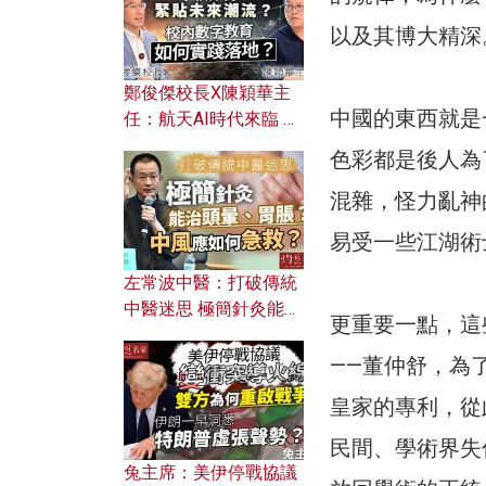
以及其博大精深
鄭俊傑校長X陳穎華主
中國的東西就是
任：航天AI時代來臨 學
校如何緊貼未來潮流？
色彩都是後人為
校內數字教育如何實踐
落地？
混雜，怪力亂神
易受一些江湖術
左常波中醫：打破傳統
中醫迷思 極簡針灸能治
更重要一點，這
頭暈、胃脹？中風應如
何急救？
——董仲舒，為
皇家的專利，從
民間、學術界失
兔主席：美伊停戰協議