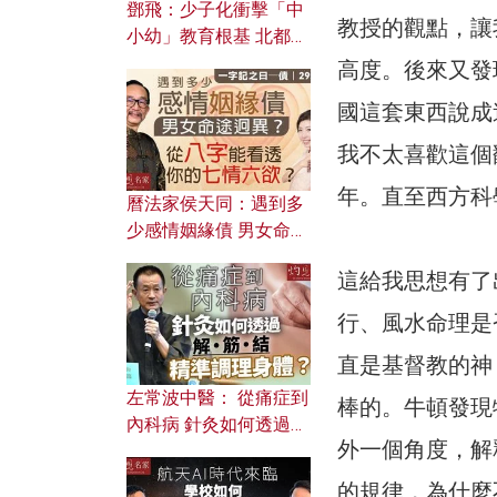
鄧飛：少子化衝擊「中
教授的觀點，讓
小幼」教育根基 北都如
何成為解決問題關鍵？
高度。後來又發
國這套東西說成迷
我不太喜歡這個
年。直至西方科
曆法家侯天同：遇到多
少感情姻緣債 男女命途
迥異？ 從八字能看透你
這給我思想有了
的七情六欲？
行、風水命理是
直是基督教的神
左常波中醫： 從痛症到
棒的。牛頓發現物
內科病 針灸如何透過解
外一個角度，解釋宇
筋結 精準調理身體？
的規律，為什麼