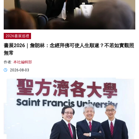
2026書展巡禮
書展2026｜詹朗林：念經拜佛可使人生順遂？不若如實觀照
無常
作者:
本社編輯部
2026-08-03