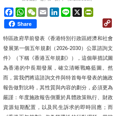
Facebook
WhatsApp
WeChat
Email
LinkedIn
Line
X
PrintFriendl
C
Share
Li
特區政府早前發表《香港特別行政區經濟和社會
發展第一個五年規劃（2026-2030）公眾諮詢文
件》（下稱《香港五年規劃》），這個舉措試圖
為香港的中長期發展，確立清晰戰略藍圖。然
而，當我們將這諮詢文件與特首每年發表的施政
報告做對比時，其性質與內容的劃分，必須更為
嚴謹：年度施政報告側重於具體政策執行、財政
資源短期配置，以及民生訴求的即時回應；而