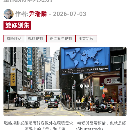
名家榜
作者:
尹瑞麟
- 2026-07-03
灼見活動
雙修別集
關於我們
風險評估
戰略規劃
香港五年規劃
產業定位
戰略規劃必須服膺於客觀外在環境需求、轉變與發展預估，也就是經
濟學上的「需」和「供」。（Shutterstock）