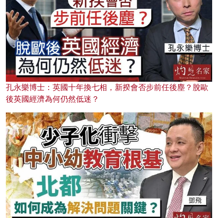
孔永樂博士：英國十年換七相，新揆會否步前任後塵？脫歐
後英國經濟為何仍然低迷？