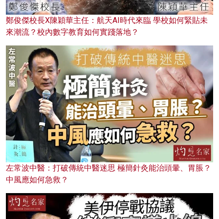
鄭俊傑校長X陳穎華主任：航天AI時代來臨 學校如何緊貼未
來潮流？校內數字教育如何實踐落地？
左常波中醫：打破傳統中醫迷思 極簡針灸能治頭暈、胃脹？
中風應如何急救？