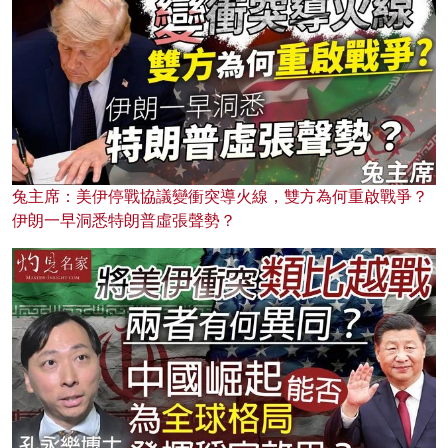
兔主席：美伊停戰協議變衝突導火線，雙方為何重啟戰爭？
伊朗一早洞悉特朗普虛張聲勢？