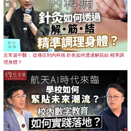
左常波中醫： 從痛症到內科病 針灸如何透過解筋結 精準調
理身體？