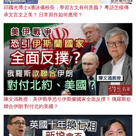
邱國光博士x潘詠儀校長：學習古文有何意義？ 粵語怎樣傳
承文言文之美？ 日常寫作如何應用？
陳文鴻教授：美伊戰爭恐引伊斯蘭國家全面反撲？ 俄羅斯欲
聯合伊朗 對付北約美國？