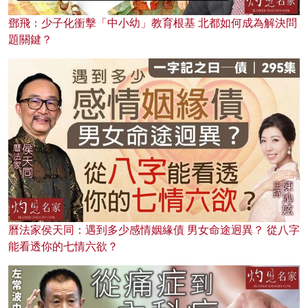
鄧飛：少子化衝擊「中小幼」教育根基 北都如何成為解決問
題關鍵？
曆法家侯天同：遇到多少感情姻緣債 男女命途迥異？ 從八字
能看透你的七情六欲？