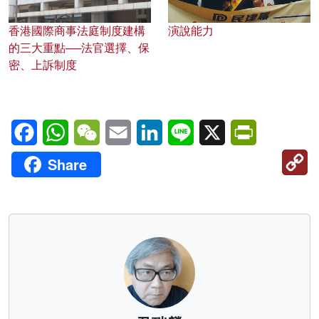
香港國際商事法庭制度建構
演說能力
的三大重點──法官選擇、保
密、上訴制度
Facebook
WhatsApp
WeChat
Email
LinkedIn
Line
X
PrintFriendl
C
Share
Li