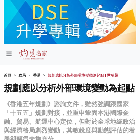
政局
教育
文化
財經
首頁
政局
香港
規劃應以分析外部環境變動為起點 | 尹瑞麟
生活
規劃應以分析外部環境變動為起點
健康
《香港五年規劃》諮詢文件，雖然強調跟國家
商業
「十五五」規劃對接，並重申鞏固本港國際金
融、貿易、航運中心定位，但對於全球地緣政治
科技
與經濟格局劇烈變動，其敏銳度與動態評估的着
影片
墨卻顯得未夠充分。