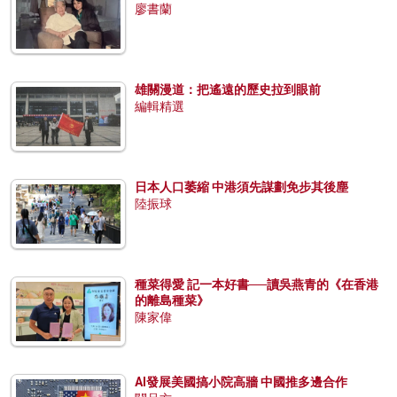
廖書蘭
雄關漫道：把遙遠的歷史拉到眼前
編輯精選
日本人口萎縮 中港須先謀劃免步其後塵
陸振球
種菜得愛 記一本好書──讀吳燕青的《在香港
的離島種菜》
陳家偉
AI發展美國搞小院高牆 中國推多邊合作