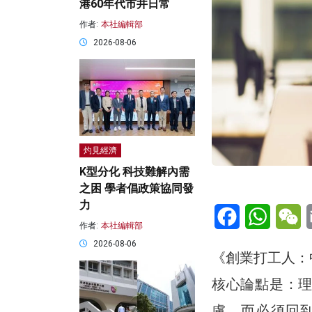
港60年代市井日常
作者:
本社編輯部
2026-08-06
灼見經濟
K型分化 科技難解內需
之困 學者倡政策協同發
力
Facebook
WhatsA
W
作者:
本社編輯部
2026-08-06
《創業打工人：
核心論點是：
慮，而必須回