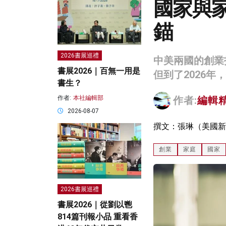
國家與
錨
2026書展巡禮
中美兩國的創業
書展2026｜百無一用是
但到了2026
書生？
作者:
本社編輯部
作者:
編輯
2026-08-07
撰文：張琳（美國新
創業
家庭
國家
2026書展巡禮
書展2026｜從劉以鬯
814篇刊報小品 重看香