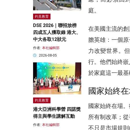
庭。
灼見教育
DSE 2026｜聯招放榜
在美國主流的創
四成五人獲取錄 港大、
膽英雄：一個原
中大各取12狀元
作者:
本社編輯部
力改變世界。
2026-08-05
行。他們始終嵌
於家庭這一最基
國家始終在
灼見教育
國家始終在場。
港大亞洲科學營 四諾獎
所有制改革；從
得主與學生講解互動
作者:
本社編輯部
不只是市場規則