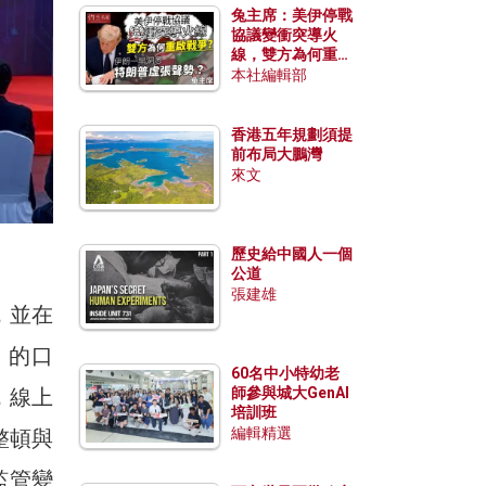
兔主席：美伊停戰
協議變衝突導火
線，雙方為何重啟
戰爭？伊朗一早洞
本社編輯部
悉特朗普虛張聲
勢？
香港五年規劃須提
前布局大鵬灣
來文
歷史給中國人一個
公道
張建雄
，並在
」的口
60名中小特幼老
e，線上
師參與城大GenAI
培訓班
編輯精選
整頓與
監管變