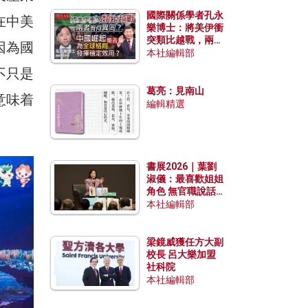
國際關係學者孔永
在中美
樂博士：將美伊衝
突類比越戰，兩者
因為國
有何異同？中國崛
本社編輯部
起能否為全球格局
不只是
發揮穩定效用？
葛亮：見南山
意味着
編輯精選
書展2026｜葉劉
淑儀：最喜歡姐姐
角色 無官職說話
包袱少
本社編輯部
梁鏡威獲任方大副
校長 呂大樂加盟
社科院
本社編輯部