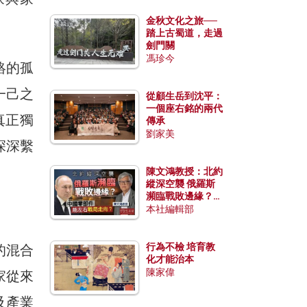
金秋文化之旅──
踏上古蜀道，走過
劍門關
馮珍今
絡的孤
一己之
從顧生岳到沈平：
一個座右銘的兩代
真正獨
傳承
劉家美
深深繫
陳文鴻教授：北約
縱深空襲 俄羅斯
瀕臨戰敗邊緣？中
國零部件能左右戰
本社編輯部
局走向？
行為不檢 培育教
的混合
化才能治本
陳家偉
家從來
及產業