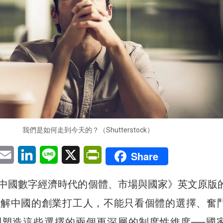
我們是如何走到今天的？（Shutterstock）
pp
eChat
Email
LinkedIn
Line
X
PrintFriendly
Share
中國數字經濟時代的個體、市場與國家》英文原版
理解中國的創業打工人，不能只看個體的選擇、奮
到塑造這些選擇的兩個更深層的制度性維度──國