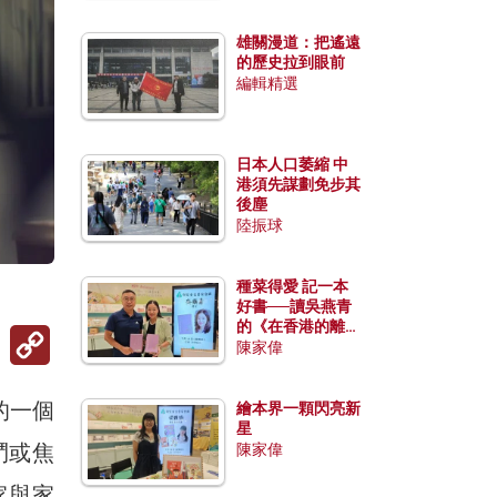
雄關漫道：把遙遠
的歷史拉到眼前
編輯精選
日本人口萎縮 中
港須先謀劃免步其
後塵
陸振球
種菜得愛 記一本
好書──讀吳燕青
的《在香港的離島
Copy
種菜》
陳家偉
Link
的一個
繪本界一顆閃亮新
星
鬥或焦
陳家偉
家與家