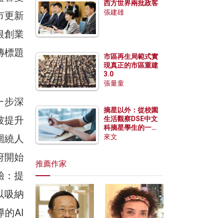
西方世界兩批政客
張建雄
市更新
根創業
自傳標題
市區再生局範式實
現真正的市區重建
3.0
張量童
一步深
摘星以外：從校園
被提升
生活觀察DSE中文
科摘星學生的一點
特質
圍繞人
來文
府開始
推薦作家
試驗：提
以吸納
的AI