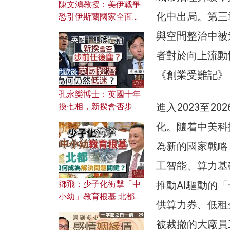
陳文鴻教授：美伊戰爭
化中出局。第三
恐引伊斯蘭國家全面反
撲？ 俄羅斯欲聯合伊朗
與空間整治中被
對付北約美國？
者對於向上流動性
《創業受難記》
孔永樂博士：英國十年
進入2023至
換七相，新揆會否步前
任後塵？脫歐後英國經
化。隨着中美科
濟為何仍然低迷？
為新的國家戰略
工智能、算力基
鄧飛：少子化衝擊「中
推動AI驅動的「一
小幼」教育根基 北都如
供算力券、低租
何成為解決問題關鍵？
被裁撤的大廠員