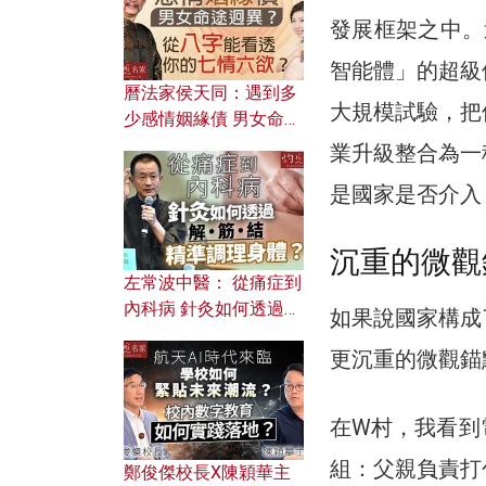
發展框架之中。
智能體」的超級
曆法家侯天同：遇到多
大規模試驗，把
少感情姻緣債 男女命途
迥異？ 從八字能看透你
業升級整合為一
的七情六欲？
是國家是否介入
沉重的微觀
左常波中醫： 從痛症到
內科病 針灸如何透過解
如果說國家構成
筋結 精準調理身體？
更沉重的微觀錨
在W村，我看到
組：父親負責打
鄭俊傑校長X陳穎華主