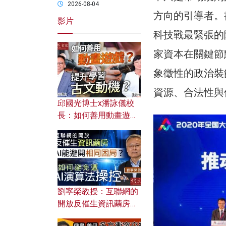
2026-08-04
方向的引導者。
影片
科技戰最緊張的
家資本在關鍵節
象徵性的政治裝
資源、合法性與
邱國光博士x潘詠儀校
長：如何善用動畫遊戲
提升學習古文動機？
劉寧榮教授：互聯網的
開放反催生資訊繭房，
AI能避開相同困局？如