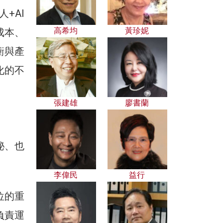
+AI
高希均
黃珍妮
成本、
衝與產
化的不
。
張建雄
廖書蘭
秘、也
李偉民
益行
位的重
負責運