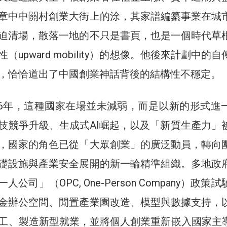
章中中關村創業大街上的涂，其家譜編纂事業在城
迫清場，散落一地的不只是書頁，也是一個時代草
（upward mobility）的想像。他後來計劃中的
，恰恰道出了中國創業神話背後的結構性不穩定。
2026年，這種國家在場並未減弱，而是以新的形式進
技競爭升級、生成式AI崛起，以及「新質生產力」
，國家的角色已從「大眾創業」的廣泛動員，轉向
礎設施與產業安全展開的新一輪精準組織。多地政
人公司」（OPC, One-Person Company）政策
金辦公空間、閒置產業園改造、模型與數據支持，
工、製造新型就業，並將個人創業重新嵌入國家主導