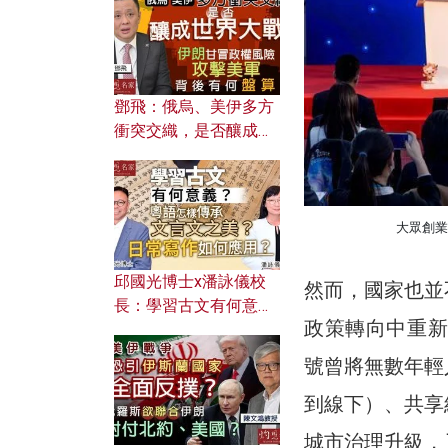
何避免遭AI演算法操
控？
鄧飛：俄烏、美伊多方
衝突交織，是否釀成世
界大戰？ 伊朗甘冒政權
風險攻擊美軍，背後有
何盤算？
大眾創業
邱國光博士x潘詠儀校
然而，國家也並
長：學習古文有何意
政策轉向中重新
義？ 粵語怎樣傳承文言
文之美？ 日常寫作如何
號曾將無數年輕人、
應用？
到線下）、共享
城市治理升級，