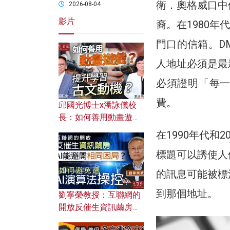
衛．奧格威口中
2026-08-04
影片
裔。在1980年
門口的信箱。D
人地址必須是最
必須證明「每
費。
邱國光博士x潘詠儀校
長：如何善用動畫遊戲
提升學習古文動機？
在1990年代和
標題可以誘使人
的訊息可能被標
到那個地址。
劉寧榮教授：互聯網的
開放反催生資訊繭房，
AI能避開相同困局？如