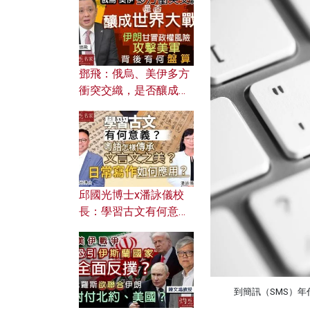
何避免遭AI演算法操
控？
鄧飛：俄烏、美伊多方
衝突交織，是否釀成世
界大戰？ 伊朗甘冒政權
風險攻擊美軍，背後有
何盤算？
邱國光博士x潘詠儀校
長：學習古文有何意
義？ 粵語怎樣傳承文言
文之美？ 日常寫作如何
應用？
到簡訊（SMS）