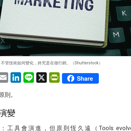
不管技術如何變化，終究是在做行銷。（Shutterstock）
pp
eChat
Email
LinkedIn
Line
X
PrintFriendly
Share
原則。
演變
具會演進，但原則恆久遠（Tools evolve, 