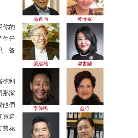
高希均
黃珍妮
因你的
產生任
視，答
張建雄
廖書蘭
塔德利
離開那家
現他們
李偉民
益行
有買這
告費花