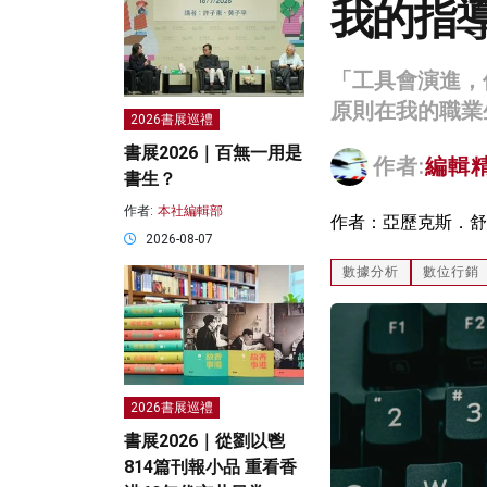
我的指
「工具會演進，
原則在我的職業
2026書展巡禮
書展2026｜百無一用是
作者:
編輯
書生？
作者:
本社編輯部
作者：亞歷克斯．舒
2026-08-07
數據分析
數位行銷
2026書展巡禮
書展2026｜從劉以鬯
814篇刊報小品 重看香