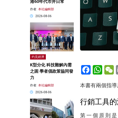
港60年代市井日常
作者:
本社編輯部
2026-08-06
灼見經濟
K型分化 科技難解內需
Facebook
WhatsA
W
之困 學者倡政策協同發
力
本書有兩個指導
作者:
本社編輯部
2026-08-06
行銷工具的
第一個原則是：工