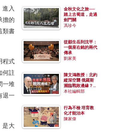
銷。進入
金秋文化之旅──
踏上古蜀道，走過
承擔的
劍門關
馮珍今
這類書
從顧生岳到沈平：
一個座右銘的兩代
傳承
劉家美
用程式
如何註
陳文鴻教授：北約
縱深空襲 俄羅斯
問一堆
瀕臨戰敗邊緣？中
國零部件能左右戰
本社編輯部
有退一
局走向？
行為不檢 培育教
化才能治本
陳家偉
，是大