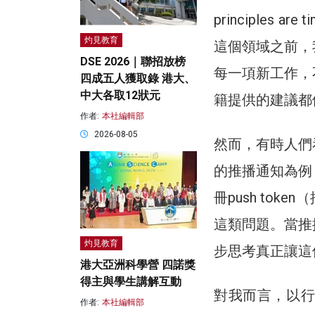
principles
灼見教育
這個領域之前，
DSE 2026｜聯招放榜
每一項新工作，
四成五人獲取錄 港大、
中大各取12狀元
籍提供的建議都
作者:
本社編輯部
2026-08-05
然而，有時人們
的推播通知為例
冊push to
這類問題。當推
灼見教育
步思考真正讓這
港大亞洲科學營 四諾獎
得主與學生講解互動
對我而言，以行銷
作者:
本社編輯部