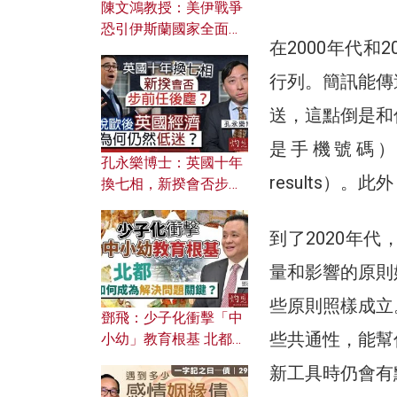
陳文鴻教授：美伊戰爭
恐引伊斯蘭國家全面反
在2000年代和
撲？ 俄羅斯欲聯合伊朗
對付北約美國？
行列。簡訊能傳
送，這點倒是和
是手機號碼），
孔永樂博士：英國十年
results）
換七相，新揆會否步前
任後塵？脫歐後英國經
濟為何仍然低迷？
到了2020年
量和影響的原則
些原則照樣成立
鄧飛：少子化衝擊「中
些共通性，能幫
小幼」教育根基 北都如
何成為解決問題關鍵？
新工具時仍會有