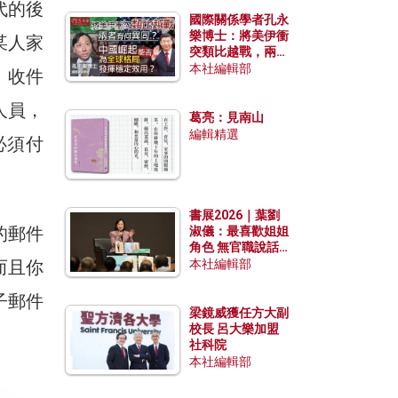
代的後
國際關係學者孔永
樂博士：將美伊衝
某人家
突類比越戰，兩者
有何異同？中國崛
本社編輯部
。收件
起能否為全球格局
發揮穩定效用？
人員，
葛亮：見南山
編輯精選
必須付
書展2026｜葉劉
的郵件
淑儀：最喜歡姐姐
角色 無官職說話
包袱少
而且你
本社編輯部
子郵件
梁鏡威獲任方大副
校長 呂大樂加盟
社科院
本社編輯部