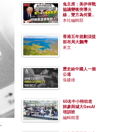
兔主席：美伊停戰
協議變衝突導火
線，雙方為何重啟
戰爭？伊朗一早洞
本社編輯部
悉特朗普虛張聲
勢？
香港五年規劃須提
前布局大鵬灣
來文
歷史給中國人一個
公道
張建雄
60名中小特幼老
師參與城大GenAI
培訓班
編輯精選
似。