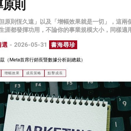
導原則
但原則恆久遠」以及「增幅效果就是一切」，這兩
生涯都發揮功用，不論你的事業規模大小，同樣適
精選
- 2026-05-31
書海尋珍
茲（Meta首席行銷長暨數據分析副總裁）
增幅效果
成長策略
點擊成長