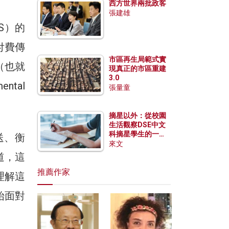
西方世界兩批政客
張建雄
S）的
付費傳
市區再生局範式實
（也就
現真正的市區重建
3.0
tal
張量童
摘星以外：從校園
生活觀察DSE中文
科摘星學生的一點
送、衡
特質
來文
道，這
推薦作家
理解這
始面對