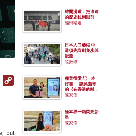
雄關漫道：把遙遠
的歷史拉到眼前
編輯精選
日本人口萎縮 中
港須先謀劃免步其
後塵
陸振球
Copy
種菜得愛 記一本
Link
好書──讀吳燕青
的《在香港的離島
種菜》
陳家偉
繪本界一顆閃亮新
星
陳家偉
but