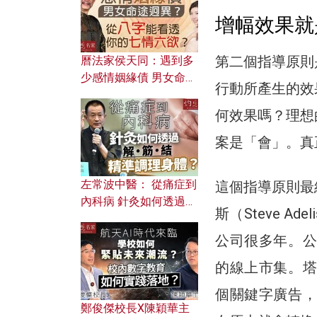
增幅效果就
第二個指導原則
曆法家侯天同：遇到多
少感情姻緣債 男女命途
行動所產生的效
迥異？ 從八字能看透你
的七情六欲？
何效果嗎？理想
案是「會」。真
左常波中醫： 從痛症到
這個指導原則最
內科病 針灸如何透過解
斯（Steve 
筋結 精準調理身體？
公司很多年。公
的線上市集。塔
個關鍵字廣告，
鄭俊傑校長X陳穎華主