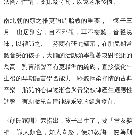
法陶冶性情，要抓緊時間，以免老來後悔。
南北朝的顏之推更強調胎教的重要，「懷子三
月，出居別宮，目不邪視，耳不妄聽，音聲滋
味，以禮節之。」芬蘭有研究顯示，在胎兒期常
聽音樂的孩子，大腦的活動頻率顯著較對照組的
為高，對言語聲音有更精準的編碼，直接優化出
生後的早期語言學習能力。聆聽輕柔抒情的古典
音樂，胎兒的心律逐漸會與音樂韻律產生適應性
調整，有助胎兒自律神經系統的健康發育。
《顏氏家訓》還指出，孩子出生了，要「當及嬰
稚，識人顏色，知人喜怒，便加教誨，使為則