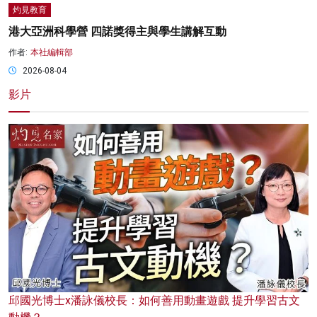
灼見教育
港大亞洲科學營 四諾獎得主與學生講解互動
作者:
本社編輯部
2026-08-04
影片
邱國光博士x潘詠儀校長：如何善用動畫遊戲 提升學習古文