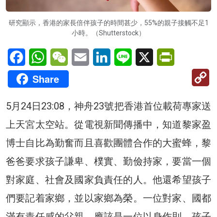
研究顯示，香港的家長倍伴孩子的時間甚少，55%的親子接觸不足1
小時。（Shutterstock）
Facebook
WhatsApp
WeChat
Email
LinkedIn
Line
X
PrintFriendl
C
Share
Li
5月24日23:08，神舟23號把香港首位載荷專家送
上天宮太空站。從電視新聞傳播中，知道黎家盈
博士自比為勤奮而且喜歡團體合作的大蜜蜂，黎
爸爸要求孩子謙卑、樸實、勤儉持家，要當一個
對家庭、社會及國家負責任的人。他還希望孩子
們要記着家鄉，並以家鄉為榮。一位對家、國都
滿有責任感的父親，應該是一位以身作則，孩子