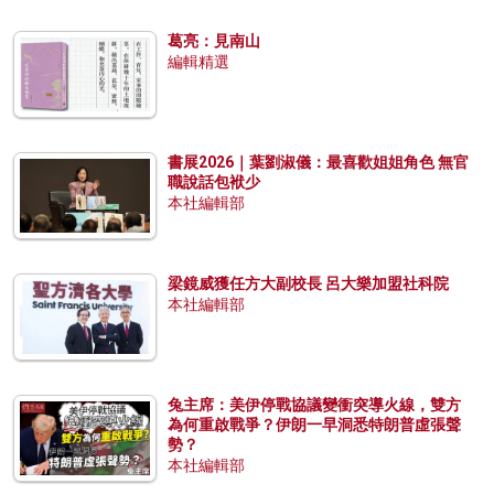
葛亮：見南山
編輯精選
書展2026｜葉劉淑儀：最喜歡姐姐角色 無官
職說話包袱少
本社編輯部
梁鏡威獲任方大副校長 呂大樂加盟社科院
本社編輯部
兔主席：美伊停戰協議變衝突導火線，雙方
為何重啟戰爭？伊朗一早洞悉特朗普虛張聲
勢？
本社編輯部