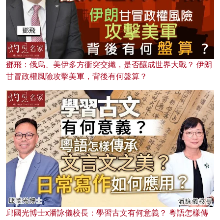
鄧飛：俄烏、美伊多方衝突交織，是否釀成世界大戰？ 伊朗
甘冒政權風險攻擊美軍，背後有何盤算？
邱國光博士x潘詠儀校長：學習古文有何意義？ 粵語怎樣傳