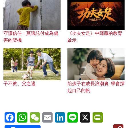
守護信任：莫讓託付成為傷
《功夫女足》中隱藏的教育
害的契機
啟示
子不教、父之過
陪孩子在成長浪潮裏 學會撐
起自己的帆
Facebook
WhatsApp
WeChat
Email
LinkedIn
Line
X
PrintFriendl
C