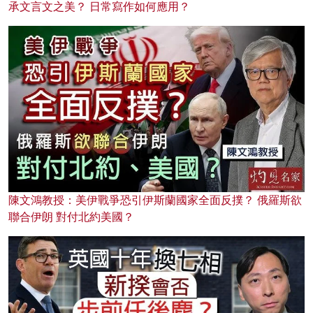
承文言文之美？ 日常寫作如何應用？
陳文鴻教授：美伊戰爭恐引伊斯蘭國家全面反撲？ 俄羅斯欲
聯合伊朗 對付北約美國？