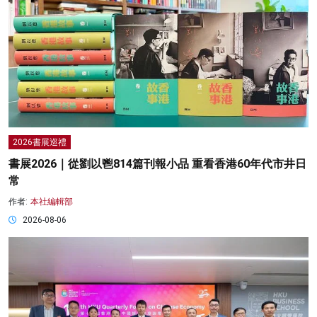
2026書展巡禮
書展2026｜從劉以鬯814篇刊報小品 重看香港60年代市井日
常
作者:
本社編輯部
2026-08-06