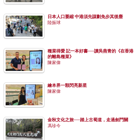
日本人口萎縮 中港須先謀劃免步其後塵
陸振球
種菜得愛 記一本好書──讀吳燕青的《在香港
的離島種菜》
陳家偉
繪本界一顆閃亮新星
陳家偉
金秋文化之旅──踏上古蜀道，走過劍門關
馮珍今