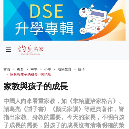
政局
教育
文化
財經
首頁
教育
中學
小學
幼兒教育
親子
家教與孩子的成長 | 鄧兆鴻
生活
家教與孩子的成長
健康
中國人向來看重家教，如《朱栢廬治家格言》、
商業
諸葛亮《誡子書》《顏氏家訓》等經典著作，皆
科技
指出家教、身教的重要。今天的家長，不明白孩
子成長的需要，對孩子的成長沒有清晰明確的策
影片