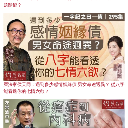
題關鍵？
曆法家侯天同：遇到多少感情姻緣債 男女命途迥異？ 從八字
能看透你的七情六欲？