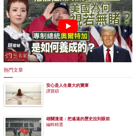
熱門文章
安心是人生最大的寶庫
譚寶碩
雄關漫道：把遙遠的歷史拉到眼前
編輯精選