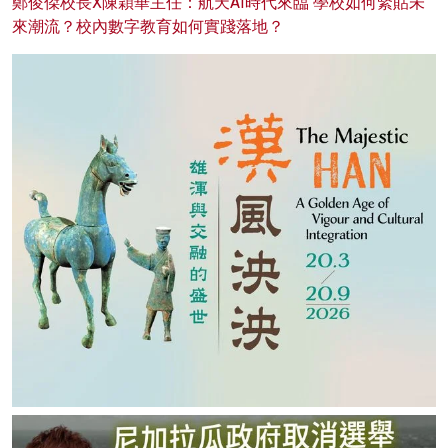
鄭俊傑校長X陳穎華主任：航天AI時代來臨 學校如何緊貼未
來潮流？校內數字教育如何實踐落地？