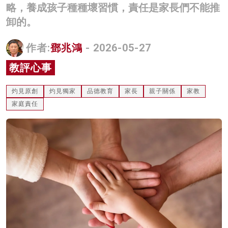
略，養成孩子種種壞習慣，責任是家長們不能推
名家榜
卸的。
灼見活動
作者:
鄧兆鴻
- 2026-05-27
關於我們
教評心事
灼見原創
灼見獨家
品德教育
家長
親子關係
家教
家庭責任