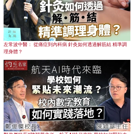
左常波中醫： 從痛症到內科病 針灸如何透過解筋結 精準調
理身體？