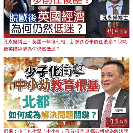
孔永樂博士：英國十年換七相，新揆會否步前任後塵？脫歐
後英國經濟為何仍然低迷？
鄧飛：少子化衝擊「中小幼」教育根基 北都如何成為解決問